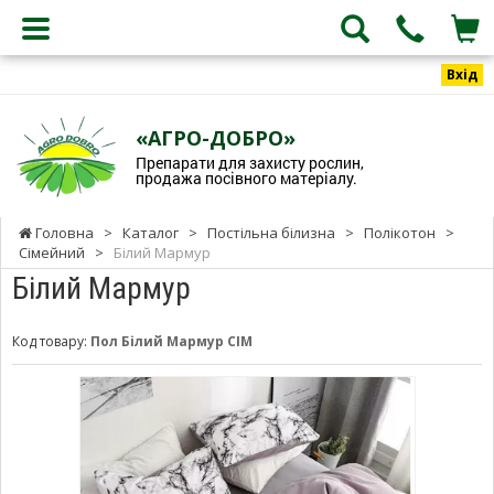
Вхід
«АГРО-ДОБРО»
Препарати для захисту рослин,
продажа посівного матеріалу.
Головна
>
Каталог
>
Постільна білизна
>
Полікотон
>
Сімейний
>
Білий Мармур
Білий Мармур
Код товару:
Пол Білий Мармур СІМ