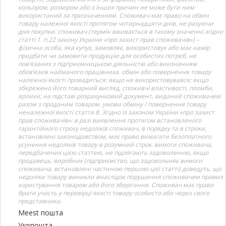
кольором, розміром або з інших причин не може бути ним
використаний за призначенням. Споживач має право на обмін
товару належної якості протягом чотирнадцяти днів, не рахуючи
дня покупки. споживач (термін вживається в такому значенні згідно
статті 1. п.22 закону України «про захист прав споживачів») –
фізична особа, яка купує, замовляє, використовує або має намір
придбати чи замовити продукцію для особистих потреб, не
пов’язаних з підприємницькою діяльністю або виконанням
обов’язків найманого працівника. обмін або повернення товару
належної якості провадиться: якщо не використовувався; якщо
збережено його товарний вигляд, споживчі властивості, пломби,
ярлики; на підставі розрахунковий документ, виданий споживачеві
разом з проданим товаром. умови обміну / повернення товару
неналежної якості стаття 8. Згідно із законом України «про захист
прав споживачів»: в разі виявлення протягом встановленого
гарантійного строку недоліків споживач, в порядку та в строки,
встановлені законодавством, має право вимагати безоплатного
усунення недоліків товару в розумний строк. вимоги споживача,
передбачених цією статтею, не підлягають задоволенню, якщо
продавець, виробник (підприємство, що задовольняє вимоги
споживача, встановлені частиною першою цієї статті) доведуть, що
недоліки товару виникли внаслідок порушення споживачем правил
користування товаром або його зберігання. Споживач має право
брати участь у перевірці якості товару особисто або через свого
представника.
Meest пошта
Укрпошта