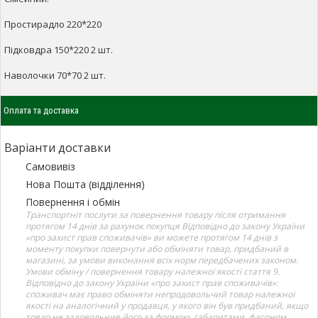
Простирадло 220*220
Підковдра 150*220 2 шт.
Наволочки 70*70 2 шт.
Оплата та доставка
Варіанти доставки
Самовивіз
Нова Пошта (відділення)
Повернення і обмін
Транспортніт послуги за повернення товару після отримання
протягом 14 днів за рахунок покупця Відповідно до закону України
«про захист прав споживачів» ви можете протягом 14 днів з
моменту покупки повернути або обміняти товар, придбаний в
магазині, за умови виконання всіх норм передбачених законом.
Умови обміну / повернення товару належної якості стаття 9.
Відповідно до закону України «про захист прав споживачів»:
споживач має право обміняти непродовольчий товар належної
якості на аналогічний у продавця, у якого він був придбаний, якщо
товар не задовольнив його за формою, габаритами, фасоном,