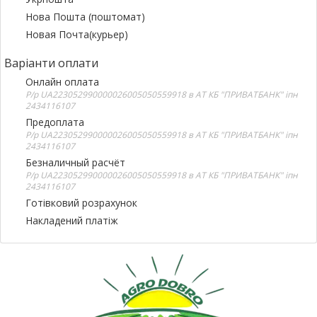
Нова Пошта (поштомат)
Новая Почта(курьер)
Варіанти оплати
Онлайн оплата
Р/р UA223052990000026005050559918 в АТ КБ "ПРИВАТБАНК" іпн
2434116107
Предоплата
Р/р UA223052990000026005050559918 в АТ КБ "ПРИВАТБАНК" іпн
2434116107
Безналичный расчёт
Р/р UA223052990000026005050559918 в АТ КБ "ПРИВАТБАНК" іпн
2434116107
Готівковий розрахунок
Накладений платіж