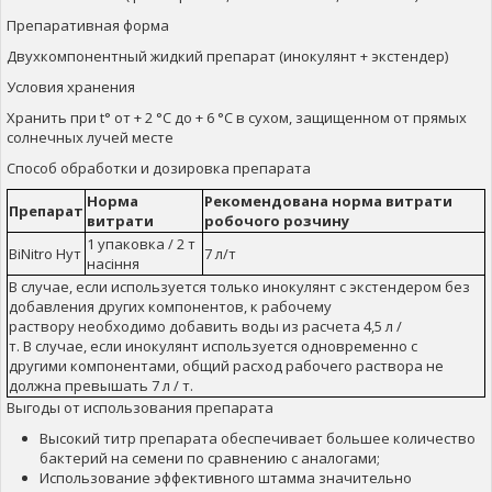
Препаративная форма
Двухкомпонентный жидкий препарат (инокулянт + экстендер)
Условия хранения
Хранить при t° от + 2 °С до + 6 °С в сухом, защищенном от прямых
солнечных лучей месте
Способ обработки и дозировка препарата
Норма
Рекомендована норма витрати
Препарат
витрати
робочого розчину
1 упаковка / 2 т
BiNitro Нут
7 л/т
насіння
В случае, если используется только инокулянт с экстендером без
добавления других компонентов, к рабочему
раствору необходимо добавить воды из расчета 4,5 л /
т. В случае, если инокулянт используется одновременно с
другими компонентами, общий расход рабочего раствора не
должна превышать 7 л / т.
Выгоды от использования препарата
Высокий титр препарата обеспечивает большее количество
бактерий на семени по сравнению с аналогами;
Использование эффективного штамма значительно