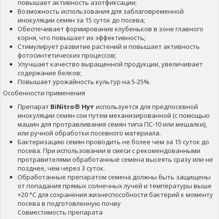
повышает активность азотфиксации;
Возможность использования для заблаговременной
инокуляции семян за 15 суток до посева;
Обеспечивает формирование клубеньков в зоне главного
корня, что повышает их эффективность;
Стимулирует развитие растений и повышает активность
фотосинтетических процессов;
Улучшает качество выращенной продукции, увеличивает
содержание белков;
Повышает урожайность культур на 5-25%.
Особенности применения
Препарат
BiNitro® Нут
используется для предпосевной
инокуляции семян сои путем механизированной (с помощью
машин для протравливания семян типа ПС-10 или мешалки),
или ручной обработки посевного материала.
Бактеризацию семян проводить не более чем за 15 суток до
посева. При использовании в смеси с рекомендованными
протравителями обработанные семена высеять сразу или не
позднее, чем через 3 суток.
Обработанные препаратом семена должны быть защищены
от попадания прямых солнечных лучей и температуры выше
+20 °С для сохранения жизнеспособности бактерий к моменту
посева в подготовленную почву
Совместимость препарата