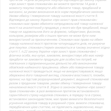
«про захист прав споживачів» ви можете протягом 14 днів з
моменту покупки повернути або обміняти товар, придбаний в
магазині, за умови виконання всіх норм передбачених законом.
Умови обміну / повернення товару належної якості стаття 9.
Відповідно до закону України «про захист прав споживачів»:
споживач має право обміняти непродовольчий товар належної
якості на аналогічний у продавця, у якого він був придбаний, якщо
товар не задовольнив його за формою, габаритами, фасоном,
кольором, розміром або з інших причин не може бути ним
використаний за призначенням. Споживач має право на обмін
товару належної якості протягом чотирнадцяти днів, не рахуючи
дня покупки. споживач (термін вживається в такому значенні згідно
статті 1. п.22 закону України «про захист прав споживачів») –
фізична особа, яка купує, замовляє, використовує або має намір
придбати чи замовити продукцію для особистих потреб, не
пов’язаних з підприємницькою діяльністю або виконанням
обов’язків найманого працівника. обмін або повернення товару
належної якості провадиться: якщо не використовувався; якщо
збережено його товарний вигляд, споживчі властивості, пломби,
ярлики; на підставі розрахунковий документ, виданий споживачеві
разом з проданим товаром. умови обміну / повернення товару
неналежної якості стаття 8. Згідно із законом України «про захист
прав споживачів»: в разі виявлення протягом встановленого
гарантійного строку недоліків споживач, в порядку та в строки,
встановлені законодавством, має право вимагати безоплатного
усунення недоліків товару в розумний строк. вимоги споживача,
передбачених цією статтею, не підлягають задоволенню, якщо
продавець, виробник (підприємство, що задовольняє вимоги