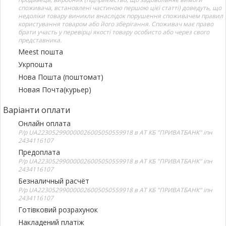
споживача, встановлені частиною першою цієї статті) доведуть, що
недоліки товару виникли внаслідок порушення споживачем правил
користування товаром або його зберігання. Споживач має право
брати участь у перевірці якості товару особисто або через свого
представника.
Meest пошта
Укрпошта
Нова Пошта (поштомат)
Новая Почта(курьер)
Варіанти оплати
Онлайн оплата
Р/р UA223052990000026005050559918 в АТ КБ "ПРИВАТБАНК" іпн
2434116107
Предоплата
Р/р UA223052990000026005050559918 в АТ КБ "ПРИВАТБАНК" іпн
2434116107
Безналичный расчёт
Р/р UA223052990000026005050559918 в АТ КБ "ПРИВАТБАНК" іпн
2434116107
Готівковий розрахунок
Накладений платіж