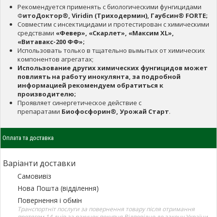
Рекомендуется применять с биологическими фунгицидами
Ф
итоДоктор®, Viridin (Триходермин), Гаубсин® FORTE;
Совместим с инсектицидами и протестирован с химическими
средствами
«Февер», «Скарлет», «Максим XL»,
«Витавакс-200 ФФ»;
Использовать только в тщательно вымытых от химических
компонентов агрегатах;
Использование других химических фунгицидов может
повлиять на работу инокулянта, за подробной
информацией рекомендуем обратиться к
производителю;
Проявляет синергетическое действие с
препаратами
Биофосфорин®, Урожай Старт
.
Оплата та доставка
Варіанти доставки
Самовивіз
Нова Пошта (відділення)
Повернення і обмін
Транспортніт послуги за повернення товару після отримання
протягом 14 днів за рахунок покупця Відповідно до закону України