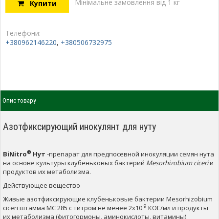
Мінімальне замовлення від 1 кг
Купити
Телефони:
+380962146220
,
+380506732975
Опис товару
Азотфиксирующий инокулянт для нуту
®
BiNitro
Нут
-препарат для предпосевной инокуляции семян нута
на основе культуры клубеньковых бактерий
Mesorhizobium ciceri
и
продуктов их метаболизма.
Действующее вещество
Живые азотфиксирующие клубеньковые бактерии Mesorhizobium
9
ciceri штамма MC 285 с титром не менее 2х10
КОЕ/мл и продукты
их метаболизма (фитогормоны, аминокислоты, витамины)