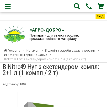
Вхід
«АГРО-ДОБРО»
Препарати для захисту рослин,
продажа посівного матеріалу.
Головна
>
Каталог
>
Біологічні засоби захисту рослин
>
ИНОКУЛЯНТЫ ДЛЯ БОБОВЫХ
>
BiNitro® Нут з екстендером компл: 2+1 л (1 компл / 2 т)
BiNitro® Нут з екстендером компл:
2+1 л (1 компл / 2 т)
Код товару:
1097