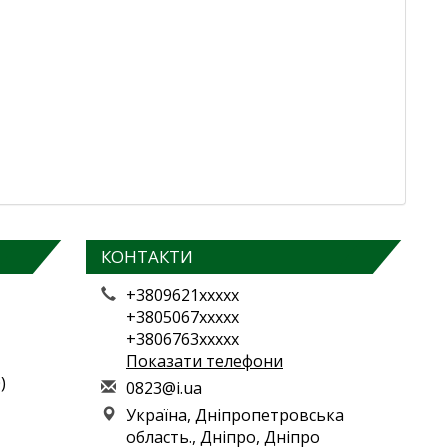
КОНТАКТИ
+3809621xxxxx
+3805067xxxxx
+3806763xxxxx
Показати телефони
)
0
823
@i.
ua
Україна, Дніпропетровська
область., Дніпро, Дніпро