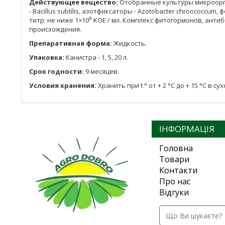
Действующее вещество:
Отобранные культуры микроорга
- Bacillus subtilis, азотфиксаторы - Azotobacter chroococcum
9
титр: не ниже 1×10
КОЕ / мл. Комплекс фитогормонов, анти
происхождения.
Препаративная форма:
Жидкость.
Упаковка:
Канистра - 1, 5, 20 л.
Срок годности:
9 месяцев.
Условия хранения:
Хранить при t ° от + 2 °С до + 15 °С в
ІНФОРМАЦІЯ
Головна
Товари
Контакти
Про нас
Відгуки