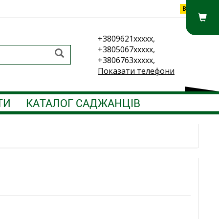
Вхід
+3809621xxxxx,
+3805067xxxxx,
+3806763xxxxx,
Показати телефони
ТИ
КАТАЛОГ САДЖАНЦІВ