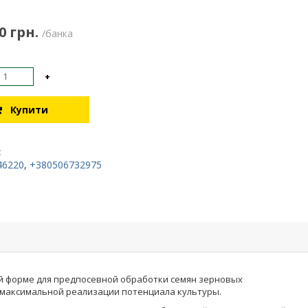
0 грн.
/банка
+
Купити
:
46220
,
+380506732975
ой форме для предпосевной обработки семян зерновых
я максимальной реализации потенциала культуры.