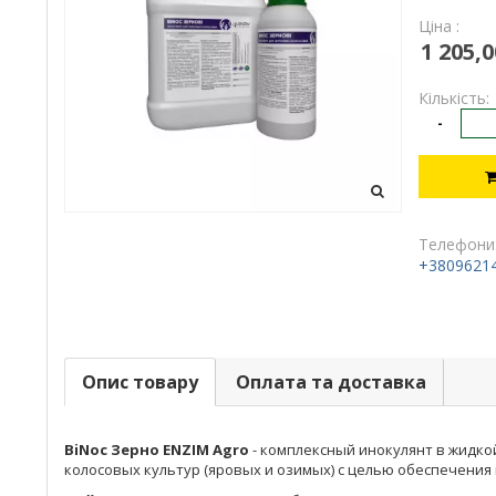
Ціна :
1 205,0
Кількість:
-
Телефони
+3809621
Опис товару
Оплата та доставка
BiNoc Зерно ENZIM Agro
- комплексный инокулянт в жидк
колосовых культур (яровых и озимых) с целью обеспечени