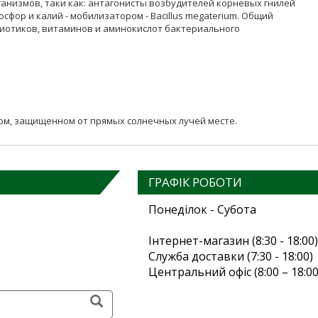
низмов, таки как: антагонисты возбудителей корневых гнилей
, фосфор и калий - мобилизатором - Bacillus megaterium. Общий
биотиков, витаминов и аминокислот бактериального
 сухом, защищенном от прямых солнечных лучей месте.
ГРАФІК РОБОТИ
Понеділок - Субота
Інтернет-магазин (8:30 - 18:00)
Служба доставки (7:30 - 18:00)
Центральний офіс (8:00 – 18:00