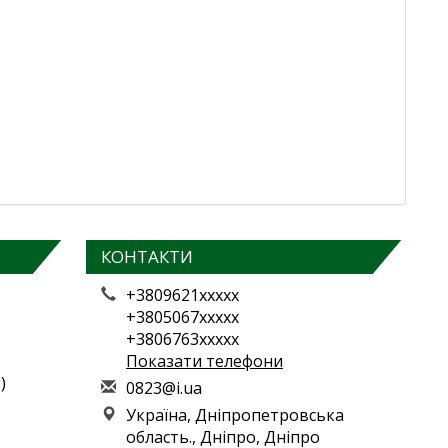
КОНТАКТИ
+3809621xxxxx
+3805067xxxxx
+3806763xxxxx
Показати телефони
)
0
823
@i.
ua
Україна, Дніпропетровська
область., Дніпро, Дніпро