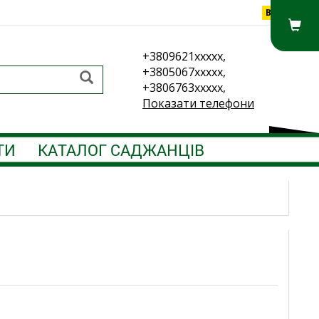
Вхід
+3809621xxxxx,
+3805067xxxxx,
+3806763xxxxx,
Показати телефони
ТИ
КАТАЛОГ САДЖАНЦІВ