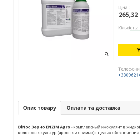
Ціна :
265,32
Кількість:
-
Телефони
+3809621
Опис товару
Оплата та доставка
BiNoc Зерно ENZIM Agro
- комплексный инокулянт в жидк
колосовых культур (яровых и озимых) с целью обеспечени