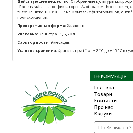
Действующее вещество:
Отобранные культуры микроорга
- Bacillus subtilis, азотфиксаторы - Azotobacter chroococcum
9
титр: не ниже 1×10
КОЕ / мл. Комплекс фитогормонов, анти
происхождения.
Препаративная форма:
Жидкость.
Упаковка:
Канистра - 1, 5, 20 л.
Срок годности:
9 месяцев.
Условия хранения:
Хранить при t ° от + 2 °С до + 15 °С в
ІНФОРМАЦІЯ
Головна
Товари
Контакти
Про нас
Відгуки