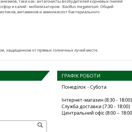
низмов, таки как: антагонисты возбудителей корневых гнилей
, фосфор и калий - мобилизатором - Bacillus megaterium. Общий
биотиков, витаминов и аминокислот бактериального
 сухом, защищенном от прямых солнечных лучей месте.
ГРАФІК РОБОТИ
Понеділок - Субота
Інтернет-магазин (8:30 - 18:00)
Служба доставки (7:30 - 18:00)
Центральний офіс (8:00 – 18:00