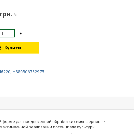
 грн.
/л
+
Купити
:
46220
,
+380506732975
ой форме для предпосевной обработки семян зерновых
я максимальной реализации потенциала культуры.