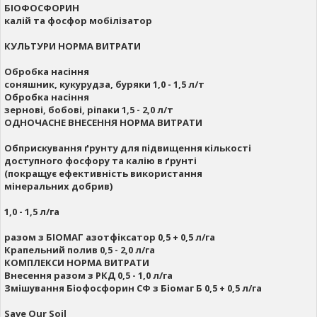
БІОФОСФОРИН
калій та фосфор мобілізатор
КУЛЬТУРИ НОРМА ВИТРАТИ
Обробка насіння
соняшник, кукурудза, буряки 1,0 - 1,5 л/т
Обробка насіння
зернові, бобові, ріпаки 1,5 - 2,0 л/т
ОДНОЧАСНЕ ВНЕСЕННЯ НОРМА ВИТРАТИ
Обприскування ґрунту для підвищення кількості
доступного фосфору та калію в ґрунті
(покращує ефективність використання
мінеральних добрив)
1,0 - 1,5 л/га
разом з БІОМАГ азотфіксатор 0,5 + 0,5 л/га
Крапельний полив 0,5 - 2,0 л/га
КОМПЛЕКСИ НОРМА ВИТРАТИ
Внесення разом з РКД 0,5 - 1,0 л/га
Змішування Біофосфорин СФ з Біомаг Б 0,5 + 0,5 л/га
Save Our Soil