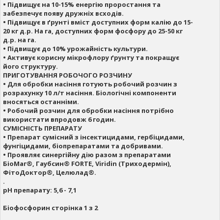
• Підвищує на 10-15% енергію проростання та
забезпечує появу дружніх всходів.
• Підвищує в ґрунті вміст доступних форм калію до 15-
20 кг д.р. На га, доступних форм фосфору до 25-50 кг
д.р. на га.
• Підвищує до 10% урожайність культури.
• Активує корисну мікрофлору ґрунту та покращує
його структуру.
ПРИГОТУВАННЯ РОБОЧОГО РОЗЧИНУ
• Для обробки насіння готують робочий розчин з
розрахунку 10 л/т насіння. Біологічні компоненти
вносяться останніми.
• Робочий розчин для обробки насіння потрібно
використати впродовж 6 годин.
СУМІСНІСТЬ ПРЕПАРАТУ
• Препарат сумісний з інсектицидами, гербіцидами,
фунгіцидами, біопрепаратами та добривами.
• Проявляє синергійну дію разом з препаратами
БіоМаг®, Гаубсин® FORTE, Viridin (Триходермін),
ФітоДоктор®, Целюлад®.
.
рН препарату: 5,6 - 7,1
Біофосфорин сторінка 1 з 2