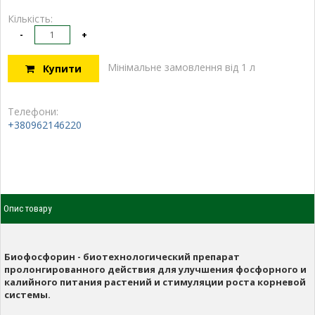
Кількість:
-
+
Мінімальне замовлення від 1 л
Купити
Телефони:
+380962146220
Опис товару
Биофосфорин - биотехнологический препарат
пролонгированного действия для улучшения фосфорного и
калийного питания растений и стимуляции роста корневой
системы.