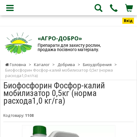
Вхід
«АГРО-ДОБРО»
Препарати для захисту рослин,
продажа посівного матеріалу.
Головна
>
Каталог
>
Добрива
>
Биоудобрения
>
Биофосфорин Фосфор-калий мобилизатор 0,5кг (норма
расхода1,0 кг/га)
Биофосфорин Фосфор-калий
мобилизатор 0,5кг (норма
расхода1,0 кг/га)
Код товару:
1108