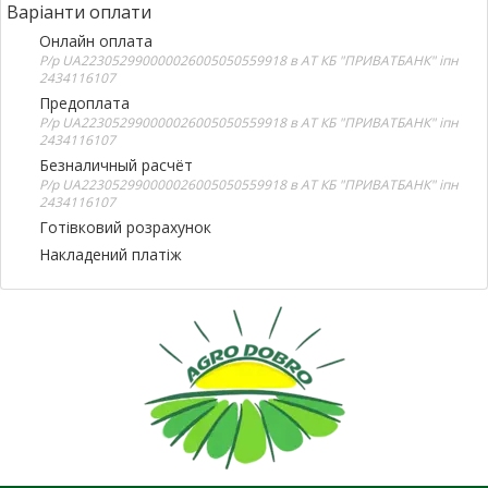
Варіанти оплати
Онлайн оплата
Р/р UA223052990000026005050559918 в АТ КБ "ПРИВАТБАНК" іпн
2434116107
Предоплата
Р/р UA223052990000026005050559918 в АТ КБ "ПРИВАТБАНК" іпн
2434116107
Безналичный расчёт
Р/р UA223052990000026005050559918 в АТ КБ "ПРИВАТБАНК" іпн
2434116107
Готівковий розрахунок
Накладений платіж