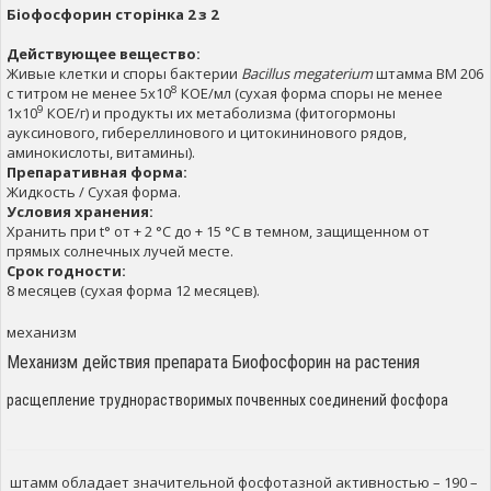
Біофосфорин сторінка 2 з 2
Действующее вещество:
Живые клетки и споры бактерии
Bacillus megaterium
штамма BM 206
8
с титром не менее 5х10
КОЕ/мл (сухая форма споры не менее
9
1х10
КОЕ/г) и продукты их метаболизма (фитогормоны
ауксинового, гибереллинового и цитокининового рядов,
аминокислоты, витамины).
Препаративная форма:
Жидкость / Сухая форма.
Условия хранения:
Хранить при t° от + 2 °С до + 15 °С в темном, защищенном от
прямых солнечных лучей месте.
Срок годности:
8 месяцев (сухая форма 12 месяцев).
механизм
Механизм действия препарата Биофосфорин на растения
расщепление труднорастворимых почвенных соединений фосфора
штамм обладает значительной фосфотазной активностью – 190 –