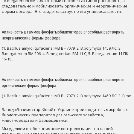
- B.megaterium ВМ 206, который способен активно растворять, а
следовательно и мобилизовать органические и неорганические
формы фосфора. Это свидетельствует о его универсальности.
Активность штаммов фосфатмобилизаторов способных растворять
неорганические формы фосфора
(1. Bacillus amyloliqufaciens IMB B - 7079; 2. B.polymyxa 1459 ЛС; 3.
B.megaterium BМ 206; 4. B.megaterium BM 11 C; 5. B.megaterium 11 ПК -
15-15).
Активность штаммов фосфатмобилизаторов способных растворять
органические формы фосфора
(1. Bacillus amyloliqufaciens IMB B - 7079; 2. B.polymyxa 1459 ЛС; 3. B.me
Завод «Энзим» старейший в Украине производитель микробных
биологических препаратов для сельского хозяйства,
животноводства и фармацевтики.
Мы уделяем особое внимание контролю качества нашей
продукции (на заводе внедрены интегрированные системы