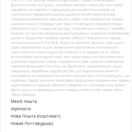
статті 1. п.22 закону України «про захист прав споживачів») –
фізична особа, яка купує, замовляє, використовує або має намір
придбати чи замовити продукцію для особистих потреб, не
пов’язаних з підприємницькою діяльністю або виконанням
обов’язків найманого працівника. обмін або повернення товару
належної якості провадиться: якщо не використовувався; якщо
збережено його товарний вигляд, споживчі властивості, пломби,
ярлики; на підставі розрахунковий документ, виданий споживачеві
разом з проданим товаром. умови обміну / повернення товару
неналежної якості стаття 8. Згідно із законом України «про захист
прав споживачів»: в разі виявлення протягом встановленого
гарантійного строку недоліків споживач, в порядку та в строки,
встановлені законодавством, має право вимагати безоплатного
усунення недоліків товару в розумний строк. вимоги споживача,
передбачених цією статтею, не підлягають задоволенню, якщо
продавець, виробник (підприємство, що задовольняє вимоги
споживача, встановлені частиною першою цієї статті) доведуть, що
недоліки товару виникли внаслідок порушення споживачем правил
користування товаром або його зберігання. Споживач має право
брати участь у перевірці якості товару особисто або через свого
представника.
Meest пошта
Укрпошта
Нова Пошта (поштомат)
Новая Почта(курьер)