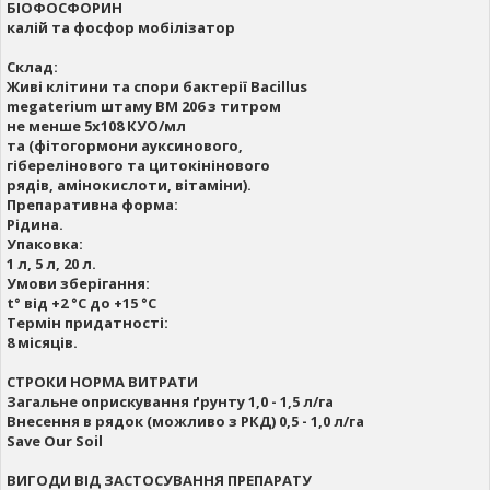
БІОФОСФОРИН
калій та фосфор мобілізатор
Склад:
Живі клітини та спори бактерії Bacillus
megaterium штаму BM 206 з титром
не менше 5х108 КУО/мл
та (фітогормони ауксинового,
гіберелінового та цитокінінового
рядів, амінокислоти, вітаміни).
Препаративна форма:
Рідина.
Упаковка:
1 л, 5 л, 20 л.
Умови зберігання:
t° від +2 °С до +15 °С
Термін придатності:
8 місяців.
СТРОКИ НОРМА ВИТРАТИ
Загальне оприскування ґрунту 1,0 - 1,5 л/га
Внесення в рядок (можливо з РКД) 0,5 - 1,0 л/га
Save Our Soil
ВИГОДИ ВІД ЗАСТОСУВАННЯ ПРЕПАРАТУ