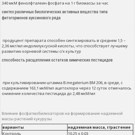
340 мкМ фенолфталеин фосфата на 1 г биомассы за час
синтез различных биологических активных вещества типа
фитогормонов ауксинового ряда
продуцент препарата способен синтезировать в среднем 1,5 –
2,36 мкг/мл индолилуксусной кислоты, что способствует лучшему
развитию корневой системы с/х культур
способность расщепления остатков химических пестицидов
при культивировании штамма B.megaterium BМ 206, в среде, с
содержанием 163,1 мкМ/мл ацетохлора через 12 суток отмечалось
снижение количества пестицида до 2,48 мкМ/мл
Влияние фосфатмобилизаторов на формирование надземной
массы растений кукурузы
варианты
надземная масса, г/растение
Контроль
10,25 ± 0,03