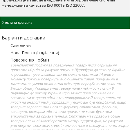
менеджмента качества ISO 9001 и ISO 22000).
Оплата та доставка
Варіанти доставки
Самовивіз
Нова Пошта (відділення)
Повернення і обмін
Транспортніт послуги за повернення товару після отримання
протягом 14 днів за рахунок покупця Відповідно до закону України
«про захист прав споживачів» ви можете протягом 14 днів з
моменту покупки повернути або обміняти товар, придбаний в
магазині, за умови виконання всіх норм передбачених законом.
Умови обміну / повернення товару належної якості стаття 9.
Відповідно до закону України «про захист прав споживачів»:
споживач має право обміняти непродовольчий товар належної
якості на аналогічний у продавця, у якого він був придбаний, якщо
товар не задовольнив його за формою, габаритами, фасоном,
кольором, розміром або з інших причин не може бути ним
використаний за призначенням. Споживач має право на обмін
товару належної якості протягом чотирнадцяти днів, не рахуючи
дня покупки. споживач (термін вживається в такому значенні згідно