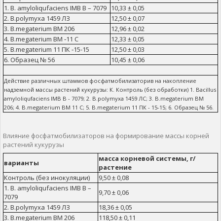
1. B. amyloliqufaciens IMB B – 7079
10,33 ± 0,05
2. B.polymyxa 1459 ЛЗ
12,50 ± 0,07
3. B.megaterium BМ 206
12,96 ± 0,02
4. B.megaterium BM ‑11 C
12,33 ± 0,05
5. B.megaterium 11 ПК ‑15-15
12,50 ± 0,03
6. Образец № 56
10,45 ± 0,06
Действие различных штаммов фосфатмобилизаторив на накопление
надземной массы растений кукурузы: К. Контроль (без обработки) 1. Bacillus
amyloliqufaciens IMB B - 7079; 2. B.polymyxa 1459 ЛС; 3. B.megaterium BМ
206; 4. B.megaterium BM 11 C; 5. B.megaterium 11 ПК - 15-15; 6. Образец № 56.
Влияние фосфатмобилизаторов на формирование массы корней
растений кукурузы
масса корневой системы, г/
варианты
растение
Контроль (без инокуляции)
9,50 ± 0,08
1. B. amyloliqufaciens IMB B –
9,70 ± 0,06
7079
2. B.polymyxa 1459 ЛЗ
18,36 ± 0,05
3. B.megaterium BМ 206
118,50 ± 0,11