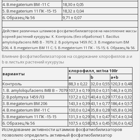
4. B.megaterium BM ‑11 C
18,30 ± 0,05
5. B.megaterium 11 ПК ‑15-15
18,32 ± 0,04
6. Образец № 56
9,71 ± 0,07
Действие различных штаммов фосфатмобилизаторов на накопление массы
корней растений кукурузы: К. Контроль (без обработки) 1. Bacillus
amyloliqufaciens IMB B - 7079; 2. B.polymyxa 1459 ЛС; 3. B.megaterium BМ
206; 4. B.megaterium BM 11 C; 5. B.megaterium 11 ПК - 15-15; 6. Образец № 56.
Влияние фосфатмобилизаторов на содержание хлорофиллов а и
b в листьях растений кукурузы
хлорофилл, мг/на 100г
варианты
a
b
a+b
Контроль
88,3 ± 0,22
32,0 ± 0,55
120,3 ± 0,48
1. B. amyloliqufaciens IMB B – 7079
107,3 ± 0,19
39,0 ± 0,31
146,3 ± 0,35
2. B.polymyxa 1459 ЛЗ
137,2 ± 0,21
40,4 ± 0,29
177,6 ± 0,32
3. B.megaterium BМ 206
143,3 ± 0,39
43,1 ± 0,77
186,4 ± 0,57
4. B.megaterium BM ‑11 C
130,0 ± 0,24
35,8 ± 0,28
165,8 ± 0,36
5. B.megaterium 11 ПК ‑15-15
131,3 ± 0,29
36,1 ± 0,47
167,4 ± 0,34
6. Образец № 56
107,5 ± 0,58
28,5 ± 0,45
136,0 ± 0,42
Исследование активности штаммов фосфатмобилизаторов
позволило определить активный фосфатмобилизатор