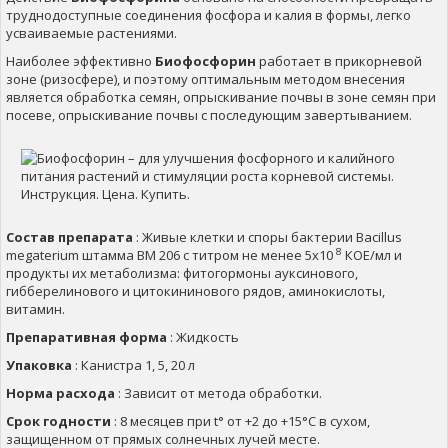
труднодоступные соединения фосфора и калия в формы, легко
усваиваемые растениями.
Наиболее эффективно
Биофосфорин
работает в прикорневой
зоне (ризосфере), и поэтому оптимальным методом внесения
является обработка семян, опрыскивание почвы в зоне семян при
посеве, опрыскивание почвы с последующим завертыванием.
Состав препарата
: Живые клетки и споры бактерии Bacillus
8
megaterium штамма BM 206 с титром не менее 5х10
КОЕ/мл и
продукты их метаболизма: фитогормоны ауксинового,
гибберелинового и цитокининового рядов, аминокислоты,
витамин.
Препаративная форма
: Жидкость
Упаковка
: Канистра 1, 5, 20 л
Норма расхода
: Зависит от метода обработки.
Срок годности
: 8 месяцев при t° от +2 до +15°С в сухом,
защищенном от прямых солнечных лучей месте.