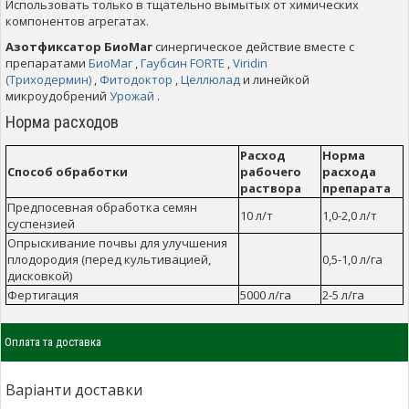
Использовать только в тщательно вымытых от химических
компонентов агрегатах.
Азотфиксатор БиоМаг
синергическое действие вместе с
препаратами
БиоМаг
,
Гаубсин FORTE
,
Viridin
(Триходермин)
,
Фитодоктор
,
Целлюлад
и линейкой
микроудобрений
Урожай
.
Норма расходов
Расход
Норма
Способ обработки
рабочего
расхода
раствора
препарата
Предпосевная обработка семян
10 л/т
1,0-2,0 л/т
суспензией
Опрыскивание почвы для улучшения
плодородия (перед культивацией,
0,5-1,0 л/га
дисковкой)
Фертигация
5000 л/га
2-5 л/га
Оплата та доставка
Варіанти доставки