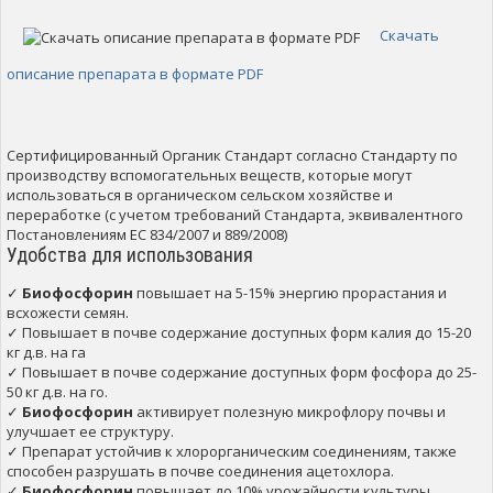
Скачать
описание препарата в формате PDF
Сертифицированный Органик Стандарт согласно Стандарту по
производству вспомогательных веществ, которые могут
использоваться в органическом сельском хозяйстве и
переработке (с учетом требований Стандарта, эквивалентного
Постановлениям ЕС 834/2007 и 889/2008)
Удобства для использования
✓
Биофосфорин
повышает на 5-15% энергию прорастания и
всхожести семян.
✓ Повышает в почве содержание доступных форм калия до 15-20
кг д.в. на га
✓ Повышает в почве содержание доступных форм фосфора до 25-
50 кг д.в. на го.
✓
Биофосфорин
активирует полезную микрофлору почвы и
улучшает ее структуру.
✓ Препарат устойчив к хлорорганическим соединениям, также
способен разрушать в почве соединения ацетохлора.
✓
Биофосфорин
повышает до 10% урожайности культуры.