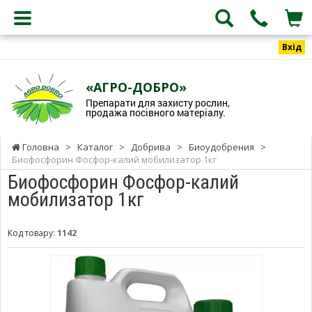
Вхід
«АГРО-ДОБРО»
Препарати для захисту рослин,
продажа посівного матеріалу.
Головна
>
Каталог
>
Добрива
>
Биоудобрения
>
Биофосфорин Фосфор-калий мобилизатор 1кг
Биофосфорин Фосфор-калий
мобилизатор 1кг
Код товару:
1142