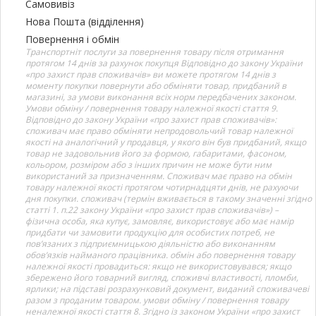
Самовивіз
Нова Пошта (відділення)
Повернення і обмін
Транспортніт послуги за повернення товару після отримання
протягом 14 днів за рахунок покупця Відповідно до закону України
«про захист прав споживачів» ви можете протягом 14 днів з
моменту покупки повернути або обміняти товар, придбаний в
магазині, за умови виконання всіх норм передбачених законом.
Умови обміну / повернення товару належної якості стаття 9.
Відповідно до закону України «про захист прав споживачів»:
споживач має право обміняти непродовольчий товар належної
якості на аналогічний у продавця, у якого він був придбаний, якщо
товар не задовольнив його за формою, габаритами, фасоном,
кольором, розміром або з інших причин не може бути ним
використаний за призначенням. Споживач має право на обмін
товару належної якості протягом чотирнадцяти днів, не рахуючи
дня покупки. споживач (термін вживається в такому значенні згідно
статті 1. п.22 закону України «про захист прав споживачів») –
фізична особа, яка купує, замовляє, використовує або має намір
придбати чи замовити продукцію для особистих потреб, не
пов’язаних з підприємницькою діяльністю або виконанням
обов’язків найманого працівника. обмін або повернення товару
належної якості провадиться: якщо не використовувався; якщо
збережено його товарний вигляд, споживчі властивості, пломби,
ярлики; на підставі розрахунковий документ, виданий споживачеві
разом з проданим товаром. умови обміну / повернення товару
неналежної якості стаття 8. Згідно із законом України «про захист