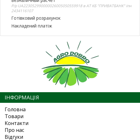
Безналичный расчёт
Р/р UA223052990000026005050559918 в АТ КБ "ПРИВАТБАНК" іпн
2434116107
Готівковий розрахунок
Накладений платіж
ІНФОРМАЦІЯ
Головна
Товари
Контакти
Про нас
Відгуки