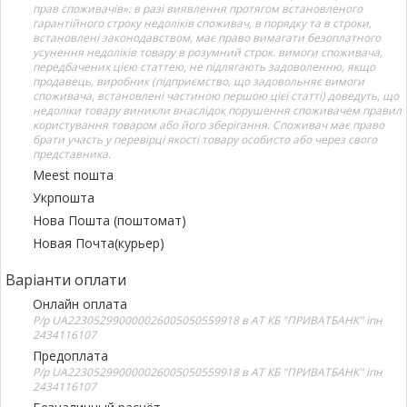
прав споживачів»: в разі виявлення протягом встановленого
гарантійного строку недоліків споживач, в порядку та в строки,
встановлені законодавством, має право вимагати безоплатного
усунення недоліків товару в розумний строк. вимоги споживача,
передбачених цією статтею, не підлягають задоволенню, якщо
продавець, виробник (підприємство, що задовольняє вимоги
споживача, встановлені частиною першою цієї статті) доведуть, що
недоліки товару виникли внаслідок порушення споживачем правил
користування товаром або його зберігання. Споживач має право
брати участь у перевірці якості товару особисто або через свого
представника.
Meest пошта
Укрпошта
Нова Пошта (поштомат)
Новая Почта(курьер)
Варіанти оплати
Онлайн оплата
Р/р UA223052990000026005050559918 в АТ КБ "ПРИВАТБАНК" іпн
2434116107
Предоплата
Р/р UA223052990000026005050559918 в АТ КБ "ПРИВАТБАНК" іпн
2434116107