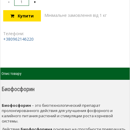
-
+
Мінімальне замовлення від 1 кг
Купити
Телефони:
+380962146220
Опис товару
Биофосфорин
Биофосфорин
– это биотехнологический препарат
пролонгированного действия для улучшения фосфорного и
калийного питания растений и стимуляции роста корневой
системы.
Действие
Биофосфорина
основано на способности превращать