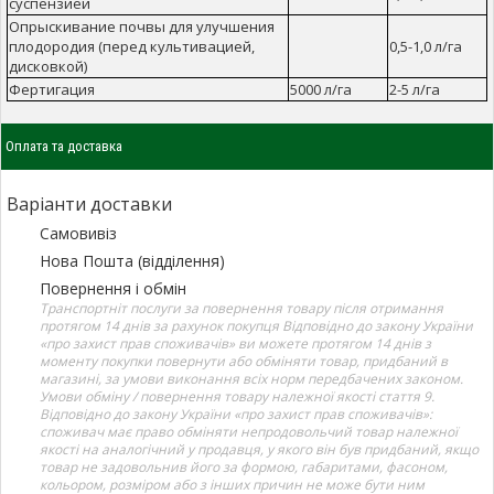
суспензией
Опрыскивание почвы для улучшения
плодородия (перед культивацией,
0,5-1,0 л/га
дисковкой)
Фертигация
5000 л/га
2-5 л/га
Оплата та доставка
Варіанти доставки
Самовивіз
Нова Пошта (відділення)
Повернення і обмін
Транспортніт послуги за повернення товару після отримання
протягом 14 днів за рахунок покупця Відповідно до закону України
«про захист прав споживачів» ви можете протягом 14 днів з
моменту покупки повернути або обміняти товар, придбаний в
магазині, за умови виконання всіх норм передбачених законом.
Умови обміну / повернення товару належної якості стаття 9.
Відповідно до закону України «про захист прав споживачів»:
споживач має право обміняти непродовольчий товар належної
якості на аналогічний у продавця, у якого він був придбаний, якщо
товар не задовольнив його за формою, габаритами, фасоном,
кольором, розміром або з інших причин не може бути ним