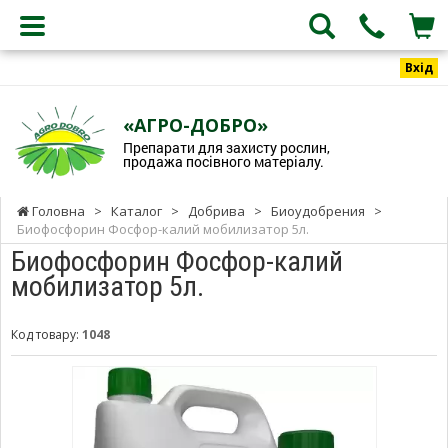
Вхід
«АГРО-ДОБРО»
Препарати для захисту рослин,
продажа посівного матеріалу.
Головна
>
Каталог
>
Добрива
>
Биоудобрения
>
Биофосфорин Фосфор-калий мобилизатор 5л.
Биофосфорин Фосфор-калий
мобилизатор 5л.
Код товару:
1048