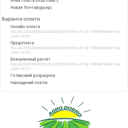
Нова Пошта (поштомат)
Новая Почта(курьер)
Варіанти оплати
Онлайн оплата
Р/р UA223052990000026005050559918 в АТ КБ "ПРИВАТБАНК" іпн
2434116107
Предоплата
Р/р UA223052990000026005050559918 в АТ КБ "ПРИВАТБАНК" іпн
2434116107
Безналичный расчёт
Р/р UA223052990000026005050559918 в АТ КБ "ПРИВАТБАНК" іпн
2434116107
Готівковий розрахунок
Накладений платіж