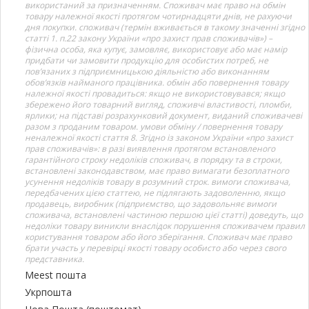
використаний за призначенням. Споживач має право на обмін
товару належної якості протягом чотирнадцяти днів, не рахуючи
дня покупки. споживач (термін вживається в такому значенні згідно
статті 1. п.22 закону України «про захист прав споживачів») –
фізична особа, яка купує, замовляє, використовує або має намір
придбати чи замовити продукцію для особистих потреб, не
пов’язаних з підприємницькою діяльністю або виконанням
обов’язків найманого працівника. обмін або повернення товару
належної якості провадиться: якщо не використовувався; якщо
збережено його товарний вигляд, споживчі властивості, пломби,
ярлики; на підставі розрахунковий документ, виданий споживачеві
разом з проданим товаром. умови обміну / повернення товару
неналежної якості стаття 8. Згідно із законом України «про захист
прав споживачів»: в разі виявлення протягом встановленого
гарантійного строку недоліків споживач, в порядку та в строки,
встановлені законодавством, має право вимагати безоплатного
усунення недоліків товару в розумний строк. вимоги споживача,
передбачених цією статтею, не підлягають задоволенню, якщо
продавець, виробник (підприємство, що задовольняє вимоги
споживача, встановлені частиною першою цієї статті) доведуть, що
недоліки товару виникли внаслідок порушення споживачем правил
користування товаром або його зберігання. Споживач має право
брати участь у перевірці якості товару особисто або через свого
представника.
Meest пошта
Укрпошта