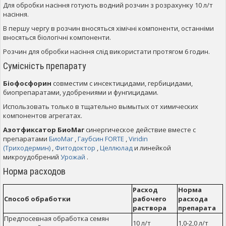
Для обробки насіння готують водний розчин з розрахунку 10 л/т
насіння.
В першу чергу в розчин вносяться хімічні компоненти, останніми
вносяться біологічні компоненти.
Розчин для обробки насіння слід використати протягом 6 годин.
Сумісність препарату
Біофосфорин
совместим с инсектицидами, гербицидами,
биопрепаратами, удобрениями и фунгицидами.
Использовать только в тщательно вымытых от химических
компонентов агрегатах.
Азотфиксатор БиоМаг
синергическое действие вместе с
препаратами
БиоМаг
,
Гаубсин FORTE
,
Viridin
(Триходермин)
,
Фитодоктор
,
Целлюлад
и линейкой
микроудобрений
Урожай
.
Норма расходов
Расход
Норма
Способ обработки
рабочего
расхода
раствора
препарата
Предпосевная обработка семян
10 л/т
1,0-2,0 л/т