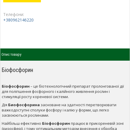
Телефони:
+380962146220
Опис товару
Біофосфорин
Біофосфорин
– це біотехнологічний препарат пролонгованої дії
для поліпшення фосфорного і калійного живлення рослин і
стимуляції росту кореневої системи.
Дія
Биофосфорина
засноване на здатності перетворювати
важкодоступні сполуки фосфору і калію у форми, що легко
засвоюються рослинами.
Найбільш ефективно
Біофосфорин
працює в прикореневій зоні
(ризосфері), і тому оптимальним методом внесення є обробка