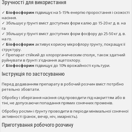
Зручності для використання
✓
Біофосфорин
підвищує на 5-15% енергію проростання і схожості
насіння.
✓ Збільшує у ґрунті вміст доступних форм калію до 15-20 кг д. в. на
га
✓ Збільшує у ґрунті вміст доступних форм фосфору до 25-50 кг д. в.
на го.
✓
Біофосфорин
активує корисну мікрофлору грунту, покращує її
структуру.
✓ Препарат стійкий до хлорорганическим сполук, також здатний
руйнувати в ґрунті з'єднання ацетохлору.
✓
Біофосфорин
підвищує до 10% врожайності культури.
Інструкція по застосуванню
Перед додаванням препарату в робочий розчин вміст потрібно
ретельно збовтати.
Обробку і зберігання насіння слід проводити під накриттям або в
тіні, не допускаючи попадання прямих сонячних променів.
Обробку рослин і ґрунту проводити в періоди мінімальної сонячної
активності (ранок, вечір, ніч, хмарність).
Приготування робочого розчину