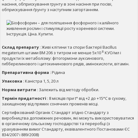
насіння, обприскування грунту в зоні насіння при посіві,
обприскування ґрунту з наступним загортанням.
Склад препарату
: Живі клітини та спори бактерії Bacillus
8
megaterium штами BM 206 з титром не менше 5х10
КУО/мл і
продукти їх метаболізму: фітогормони ауксинового,
гибберелинового і цитокининового рядів, амінокислоти, вітамін.
Препаративна форма
: Рідина
Упаковка
: Каністра 1, 5, 20 л
Норма витрати
: Залежить від методу обробки.
Термін придатності
: 8 місяців при t° від +2 до +15°С в сухому,
захищеному від прямих сонячних променів місці.
Сертифікований Органік Стандарт згідно Стандарту з
виробництва допоміжних речовин, які можуть використовуватися
в органічному сільському господарстві та переробці (з
урахуванням вимог Стандарту, еквівалентного Постановами ЄС
834/2007 і 889/2008)