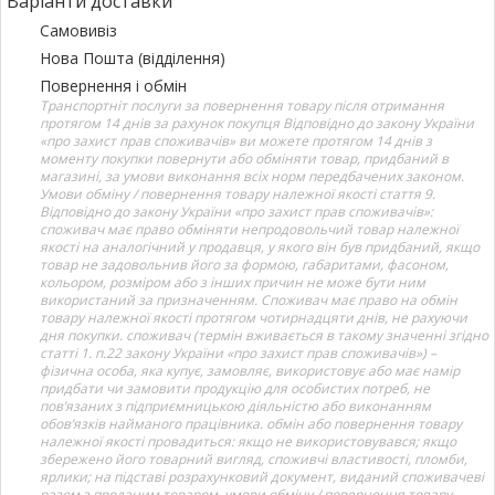
Варіанти доставки
Самовивіз
Нова Пошта (відділення)
Повернення і обмін
Транспортніт послуги за повернення товару після отримання
протягом 14 днів за рахунок покупця Відповідно до закону України
«про захист прав споживачів» ви можете протягом 14 днів з
моменту покупки повернути або обміняти товар, придбаний в
магазині, за умови виконання всіх норм передбачених законом.
Умови обміну / повернення товару належної якості стаття 9.
Відповідно до закону України «про захист прав споживачів»:
споживач має право обміняти непродовольчий товар належної
якості на аналогічний у продавця, у якого він був придбаний, якщо
товар не задовольнив його за формою, габаритами, фасоном,
кольором, розміром або з інших причин не може бути ним
використаний за призначенням. Споживач має право на обмін
товару належної якості протягом чотирнадцяти днів, не рахуючи
дня покупки. споживач (термін вживається в такому значенні згідно
статті 1. п.22 закону України «про захист прав споживачів») –
фізична особа, яка купує, замовляє, використовує або має намір
придбати чи замовити продукцію для особистих потреб, не
пов’язаних з підприємницькою діяльністю або виконанням
обов’язків найманого працівника. обмін або повернення товару
належної якості провадиться: якщо не використовувався; якщо
збережено його товарний вигляд, споживчі властивості, пломби,
ярлики; на підставі розрахунковий документ, виданий споживачеві
разом з проданим товаром. умови обміну / повернення товару