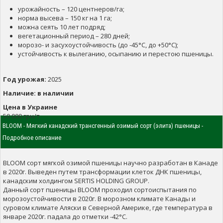
урожайность – 120 центнеров/га;
норма высева – 150 кг на 1 га;
можна сеять 10 лет подряд;
вегетационный период – 280 дней;
морозо- и засухоустойчивость (до -45°С, до +50°С);
устойчивость к вылеганию, осыпанию и перестою пшеницы.
Год урожая:
2025
Наличие:
в наличии
Цена в Украине
50 000 грн/т
BLOOM - Мягкий канадский трансгенный озимый сорт (элита) пшеницы -
Подробное описание
BLOOM сорт мягкой озимой пшеницы научно разработан в Канаде
в 2020г. Выведен путем трансформации клеток ДНК пшеницы,
канадским холдингом SERTIS HOLDING GROUP.
Данный сорт пшеницы BLOOM проходил сортоиспытания по
морозоустойчивости в 2020г. В морозном климате Канады и
суровом климате Аляски в Северной Америке, где температура в
январе 2020г. падала до отметки -42°С.