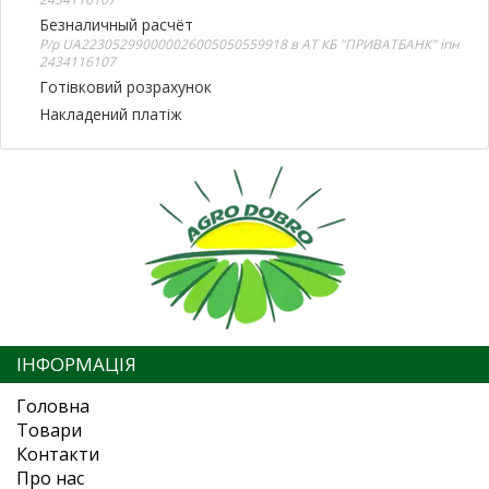
Безналичный расчёт
Р/р UA223052990000026005050559918 в АТ КБ "ПРИВАТБАНК" іпн
2434116107
Готівковий розрахунок
Накладений платіж
ІНФОРМАЦІЯ
Головна
Товари
Контакти
Про нас