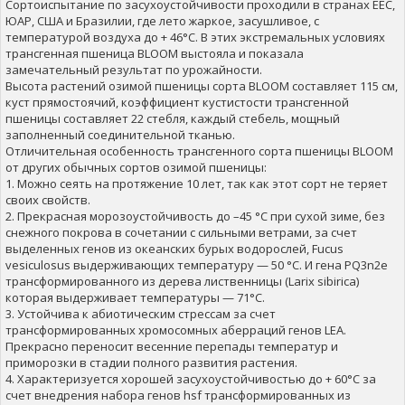
Сортоиспытание по засухоустойчивости проходили в странах ЕЕС,
ЮАР, США и Бразилии, где лето жаркое, засушливое, с
температурой воздуха до + 46°С. В этих экстремальных условиях
трансгенная пшеница BLOOM выстояла и показала
замечательный результат по урожайности.
Высота растений озимой пшеницы сорта BLOOM составляет 115 см,
куст прямостоячий, коэффициент кустистости трансгенной
пшеницы составляет 22 стебля, каждый стебель, мощный
заполненный соединительной тканью.
Отличительная особенность трансгенного сорта пшеницы BLOOM
от других обычных сортов озимой пшеницы:
1. Можно сеять на протяжение 10 лет, так как этот сорт не теряет
своих свойств.
2. Прекрасная морозоустойчивость до –45 °С при сухой зиме, без
снежного покрова в сочетании с сильными ветрами, за счет
выделенных генов из океанских бурых водорослей, Fucus
vesiculosus выдерживающих температуру — 50 °С. И гена PQ3n2e
трансформированного из дерева лиственницы (Larix sibirica)
которая выдерживает температуры — 71°С.
3. Устойчива к абиотическим стрессам за счет
трансформированных хромосомных аберраций генов LEA.
Прекрасно переносит весенние перепады температур и
приморозки в стадии полного развития растения.
4. Характеризуется хорошей засухоустойчивостью до + 60°С за
счет внедрения набора генов hsf трансформированных из