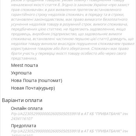
неналежної якості стаття 8. Згідно із законом України «про захист
прав споживачів»: в разі виявлення протягом встановленого
гарантійного строку недоліків споживач, в порядку та в строки,
встановлені законодавством, має право вимагати безоплатного
усунення недоліків товару в розумний строк. вимоги споживача,
передбачених цією статтею, не підлягають задоволенню, якщо
продавець, виробник (підприємство, що задовольняє вимоги
споживача, встановлені частиною першою цієї статті) доведуть, що
недоліки товару виникли внаслідок порушення споживачем правил
користування товаром або його зберігання. Споживач має право
брати участь у перевірці якості товару особисто або через свого
представника.
Meest пошта
Укрпошта
Нова Пошта (поштомат)
Новая Почта(курьер)
Варіанти оплати
Онлайн оплата
Р/р UA223052990000026005050559918 в АТ КБ "ПРИВАТБАНК" іпн
2434116107
Предоплата
Р/р UA223052990000026005050559918 в АТ КБ "ПРИВАТБАНК" іпн
2434116107