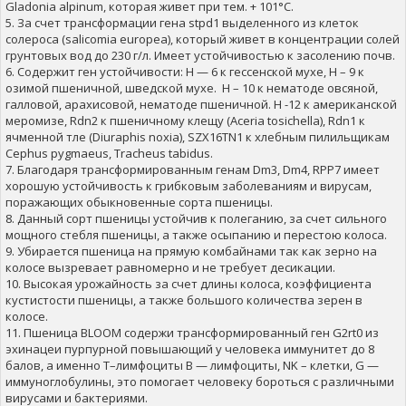
Gladonia alpinum, которая живет при тем. + 101°С.
5. За счет трансформации гена stpd1 выделенного из клеток
солероса (salicomia europea), который живет в концентрации солей
грунтовых вод до 230 г/л. Имеет устойчивостью к засолению почв.
6. Содержит ген устойчивости: H — 6 к гессенской мухе, H – 9 к
озимой пшеничной, шведской мухе. H – 10 к нематоде овсяной,
галловой, арахисовой, нематоде пшеничной. H -12 к американской
меромизе, Rdn2 к пшеничному клещу (Aceria tosichella), Rdn1 к
ячменной тле (Diuraphis noxia), SZX16TN1 к хлебным пилильщикам
Сephus pygmaeus, Tracheus tabidus.
7. Благодаря трансформированным генам Dm3, Dm4, RPP7 имеет
хорошую устойчивость к грибковым заболеваниям и вирусам,
поражающих обыкновенные сорта пшеницы.
8. Данный сорт пшеницы устойчив к полеганию, за счет сильного
мощного стебля пшеницы, а также осыпанию и перестою колоса.
9. Убирается пшеница на прямую комбайнами так как зерно на
колосе вызревает равномерно и не требует десикации.
10. Высокая урожайность за счет длины колоса, коэффициента
кустистости пшеницы, а также большого количества зерен в
колосе.
11. Пшеница BLOOM содержи трансформированный ген G2rt0 из
эхинацеи пурпурной повышающий у человека иммунитет до 8
балов, а именно Т–лимфоциты В — лимфоциты, NK – клетки, G —
иммуноглобулины, это помогает человеку бороться с различными
вирусами и бактериями.