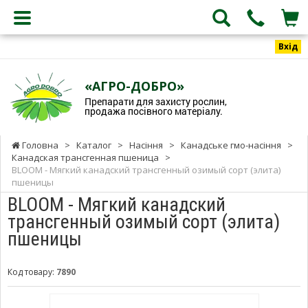
Вхід
«АГРО-ДОБРО»
Препарати для захисту рослин,
продажа посівного матеріалу.
Головна
>
Каталог
>
Насіння
>
Канадське гмо-насіння
>
Канадская трансгенная пшеница
>
BLOOM - Мягкий канадский трансгенный озимый сорт (элита)
пшеницы
BLOOM - Мягкий канадский
трансгенный озимый сорт (элита)
пшеницы
Код товару:
7890