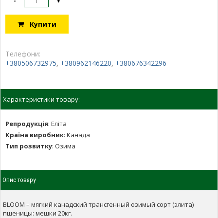
-
+
Купити
Телефони:
+380506732975
,
+380962146220
,
+380676342296
Характеристики товару:
Репродукція
:
Еліта
Країна виробник
:
Канада
Тип розвитку
:
Озима
Опис товару
BLOOM – мягкий канадский трансгенный озимый сорт (элита)
пшеницы: мешки 20кг.