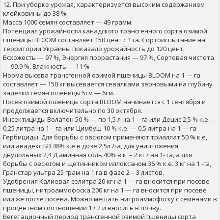
12. При уборке урожая, характеризуется высоким содержанием
клейковины до 38 %.
Масса 1000 семян составляет — 49 грамм.
Потенциал урожайности канадского трансгенного сорта озимой
пшеницы BLOOM составляет 150 цент с 1 га. Сортоиспытание на
территории Украины показало урожайность до 120 цент.
Всхожесть — 97 %, Энергия прорастания — 97 %, Сортовая чистота
— 99.9 %, Влажность — 11 %
Норма высева трансгенной озимой пшеницы BLOOM на 1 — га
составляет — 150 кг высевается севалками зерновыми на глубину
заделки семян пшеницы 5см — 6см.
Посев озимой пшеницы сорта BLOOM начинается с 1 сентября и
продолжается включительно по 30 октября.
Инсектициды Волатон 50 % — по 1,5 л на 1 – га или Децис 2,5 % к.е. –
0,25 литра на 1 – га или Цимбуш 10 % к.е. — 0,5 литра на 1 — га
Гербициды: Для борьбы с овсюгом применяют триаллат 50 % к.е,
или авадекс БВ 48% к.е в дозе 2,5л /га, для уничтожения
двудольных 2,4 Д аминная соль 40% в.к. – 2 кг / на 1- га, а для
борьбы с овсюгом и щетинником иллоксаном 36 % к.е. 3 кг на 1 -га,
Гранстар ультра 25 грам на 1 га в фазе 2 – 3 листов.
Удобрения Калиевая селитра 20 кг на 1 — га вносится при посеве
пшеницы, нитроаммофоска 200 кг на 1 — га вносится при посеве
или же после посева. Можно мешать нитроаммофоску с семенами в
процентном соотношении 1 / 2 и вносить в почву.
Вегетационный период трансгенной озимой пшеницы сорта