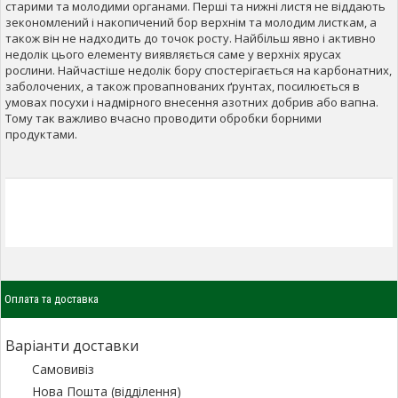
старими та молодими органами. Перші та нижні листя не віддають
зекономлений і накопичений бор верхнім та молодим листкам, а
також він не надходить до точок росту. Найбільш явно і активно
недолік цього елементу виявляється саме у верхніх ярусах
рослини. Найчастіше недолік бору спостерігається на карбонатних,
заболочених, а також провапнованих ґрунтах, посилюється в
умовах посухи і надмірного внесення азотних добрив або вапна.
Тому так важливо вчасно проводити обробки борними
продуктами.
Оплата та доставка
Варіанти доставки
Самовивіз
Нова Пошта (відділення)