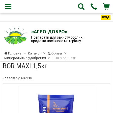
Вхід
«АГРО-ДОБРО»
Препарати для захисту рослин,
продажа посівного матеріалу.
Головна
>
Каталог
>
Добрива
>
Минеральные удобрения
>
BOR MAXI 1,5кг
BOR MAXI 1,5кг
Код товару:
AD-1308