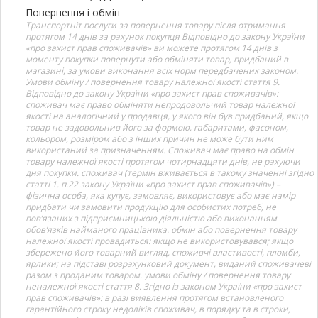
Повернення і обмін
Транспортніт послуги за повернення товару після отримання
протягом 14 днів за рахунок покупця Відповідно до закону України
«про захист прав споживачів» ви можете протягом 14 днів з
моменту покупки повернути або обміняти товар, придбаний в
магазині, за умови виконання всіх норм передбачених законом.
Умови обміну / повернення товару належної якості стаття 9.
Відповідно до закону України «про захист прав споживачів»:
споживач має право обміняти непродовольчий товар належної
якості на аналогічний у продавця, у якого він був придбаний, якщо
товар не задовольнив його за формою, габаритами, фасоном,
кольором, розміром або з інших причин не може бути ним
використаний за призначенням. Споживач має право на обмін
товару належної якості протягом чотирнадцяти днів, не рахуючи
дня покупки. споживач (термін вживається в такому значенні згідно
статті 1. п.22 закону України «про захист прав споживачів») –
фізична особа, яка купує, замовляє, використовує або має намір
придбати чи замовити продукцію для особистих потреб, не
пов’язаних з підприємницькою діяльністю або виконанням
обов’язків найманого працівника. обмін або повернення товару
належної якості провадиться: якщо не використовувався; якщо
збережено його товарний вигляд, споживчі властивості, пломби,
ярлики; на підставі розрахунковий документ, виданий споживачеві
разом з проданим товаром. умови обміну / повернення товару
неналежної якості стаття 8. Згідно із законом України «про захист
прав споживачів»: в разі виявлення протягом встановленого
гарантійного строку недоліків споживач, в порядку та в строки,