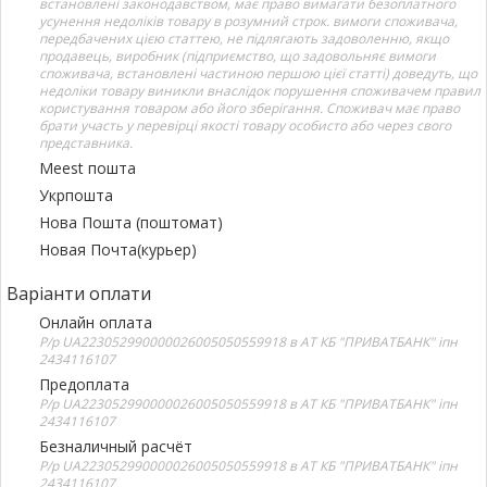
встановлені законодавством, має право вимагати безоплатного
усунення недоліків товару в розумний строк. вимоги споживача,
передбачених цією статтею, не підлягають задоволенню, якщо
продавець, виробник (підприємство, що задовольняє вимоги
споживача, встановлені частиною першою цієї статті) доведуть, що
недоліки товару виникли внаслідок порушення споживачем правил
користування товаром або його зберігання. Споживач має право
брати участь у перевірці якості товару особисто або через свого
представника.
Meest пошта
Укрпошта
Нова Пошта (поштомат)
Новая Почта(курьер)
Варіанти оплати
Онлайн оплата
Р/р UA223052990000026005050559918 в АТ КБ "ПРИВАТБАНК" іпн
2434116107
Предоплата
Р/р UA223052990000026005050559918 в АТ КБ "ПРИВАТБАНК" іпн
2434116107
Безналичный расчёт
Р/р UA223052990000026005050559918 в АТ КБ "ПРИВАТБАНК" іпн
2434116107