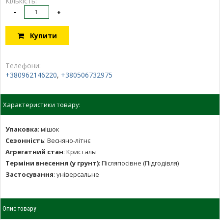
Кількість:
-
+
Купити
Телефони:
+380962146220
,
+380506732975
Характеристики товару:
Упаковка
:
мішок
Сезонність
:
Весняно-літнє
Агрегатний стан
:
Кристалы
Терміни внесення (у грунт)
:
Післяпосівне (Підгодівля)
Застосування
:
універсальне
Опис товару