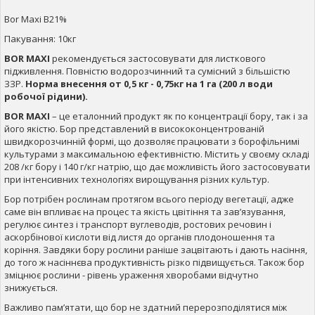
Bor Maxi B21%
Пакування:
10кг
BOR MAXI
рекомендується застосовувати для листкового
підживлення. Повністю водорозчинний та сумісний з більшістю
ЗЗР.
Норма внесення от 0,5 кг - 0,75кг на 1 га (200 л води
робочої рідини).
BOR MAXI
– це еталонний продукт як по концентрації бору, так і за
його якістю. Бор представлений в висококонцентрованій
швидкорозчинній формі, що дозволяє працювати з борофільнимі
культурами з максимальною ефективністю. Містить у своєму складі
208 /кг бору і 140 г/кг натрію, що дає можливість його застосовувати
при інтенсивних технологіях вирощування різних культур.
Бор потрібен рослинам протягом всього періоду вегетації, адже
саме він впливає на процес та якість цвітіння та зав’язування,
регулює синтез і транспорт вуглеводів, ростових речовин і
аскорбінової кислоти від листя до органів плодоношення та
коріння. Завдяки бору рослини раніше зацвітають і дають насіння,
до того ж насіннєва продуктивність різко підвищується. Також бор
зміцнює рослини - рівень ураження хворобами відчутно
знижується.
Важливо пам’ятати, що бор не здатний перерозподілятися між