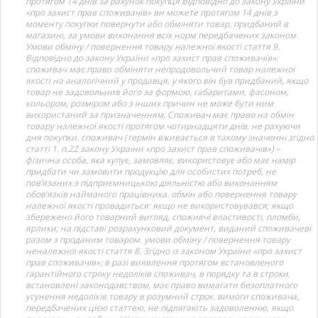
протягом 14 днів за рахунок покупця Відповідно до закону України
«про захист прав споживачів» ви можете протягом 14 днів з
моменту покупки повернути або обміняти товар, придбаний в
магазині, за умови виконання всіх норм передбачених законом.
Умови обміну / повернення товару належної якості стаття 9.
Відповідно до закону України «про захист прав споживачів»:
споживач має право обміняти непродовольчий товар належної
якості на аналогічний у продавця, у якого він був придбаний, якщо
товар не задовольнив його за формою, габаритами, фасоном,
кольором, розміром або з інших причин не може бути ним
використаний за призначенням. Споживач має право на обмін
товару належної якості протягом чотирнадцяти днів, не рахуючи
дня покупки. споживач (термін вживається в такому значенні згідно
статті 1. п.22 закону України «про захист прав споживачів») –
фізична особа, яка купує, замовляє, використовує або має намір
придбати чи замовити продукцію для особистих потреб, не
пов’язаних з підприємницькою діяльністю або виконанням
обов’язків найманого працівника. обмін або повернення товару
належної якості провадиться: якщо не використовувався; якщо
збережено його товарний вигляд, споживчі властивості, пломби,
ярлики; на підставі розрахунковий документ, виданий споживачеві
разом з проданим товаром. умови обміну / повернення товару
неналежної якості стаття 8. Згідно із законом України «про захист
прав споживачів»: в разі виявлення протягом встановленого
гарантійного строку недоліків споживач, в порядку та в строки,
встановлені законодавством, має право вимагати безоплатного
усунення недоліків товару в розумний строк. вимоги споживача,
передбачених цією статтею, не підлягають задоволенню, якщо