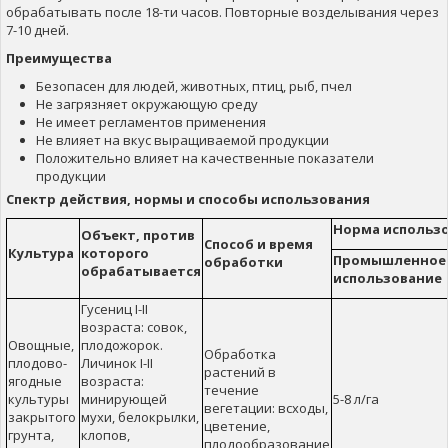
обрабатывать после 18-ти часов. Повторные возделывания через
7-10 дней.
Преимущества
Безопасен для людей, животных, птиц, рыб, пчел
Не загрязняет окружающую среду
Не имеет регламентов применения
Не влияет на вкус выращиваемой продукции
Положительно влияет на качественные показатели
продукции
Спектр действия, нормы и способы использования
Норма использ
Объект
,
против
Способ и время
Культура
которого
Промышленное
обработки
обрабатывается
использование
Гусениц I-II
возраста: совок,
Овощные,
плодожорок.
Обработка
плодово-
Личинок I-II
растений в
ягодные
возраста:
течение
культуры
минирующей
5-8 л/га
вегетации: всходы,
закрытого
мухи, белокрылки,
цветение,
грунта,
клопов,
плодообразование