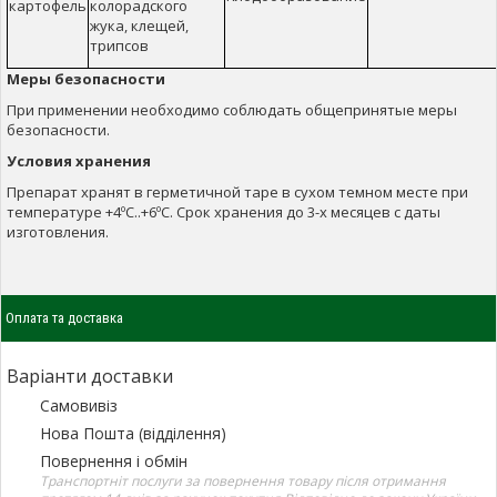
картофель
колорадского
жука, клещей,
трипсов
Меры безопасности
При применении необходимо соблюдать общепринятые меры
безопасности.
Условия хранения
Препарат хранят в герметичной таре в сухом темном месте при
температуре +4ºC..+6ºC. Срок хранения до 3-х месяцев с даты
изготовления.
Оплата та доставка
Варіанти доставки
Самовивіз
Нова Пошта (відділення)
Повернення і обмін
Транспортніт послуги за повернення товару після отримання