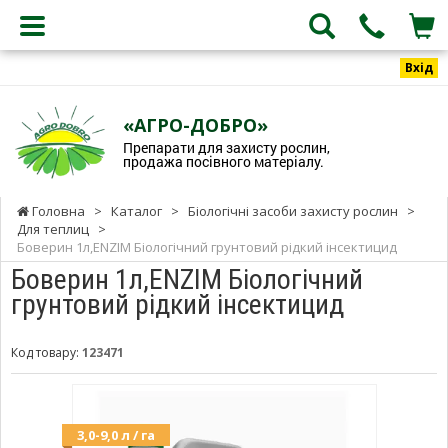
Вхід
«АГРО-ДОБРО»
Препарати для захисту рослин,
продажа посівного матеріалу.
Головна
>
Каталог
>
Біологічні засоби захисту рослин
>
Для теплиц
>
Боверин 1л,ENZIM Біологічний грунтовий рідкий інсектицид
Боверин 1л,ENZIM Біологічний
грунтовий рідкий інсектицид
Код товару:
123471
3,0-9,0 л / га