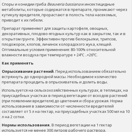
Споры и конидии гриба
Beauveria bassiana
и инсектицидные
метаболиты, которые содержатся в препарате, проникают через
кутикулу вредителя, прорастают в полость тела насекомых,
приводит к их гибели.
Препарат применяют для защиты картофеля, овощных,
декоративных, плодово-ягодных культур как в закрытом, так и в
открытом грунте. Эффективен против белокрылки, трипсов,
плодожорок, клопов, личинок колорадского жука, клещей.
Оптимальные условия применения: 80-100% относительной
влажности воздуха при температуре + 24ºC ..+26ºC.
Как применять
Опрыскивание растений
. Перед использованием обязательно
встряхнуть до однородной массы. Необходимое количество
препарата процедить в опрыскиватель и долить воды.
Используется на сельскохозяйственных культурах, в теплицах, на
приусадебных участках в период вегетации от всходов растений
(при появлении вредителя) до цветения и сбора урожая. Норма
использования в зависимости от численности вредителей
составляет от 5 л на гектар, на приусадебных участках 500 мл на 10
л на 2 сотки.
Нормы использования.
В период вегетации на 1 гектар
используется не менее 300 литров рабочего раствора,