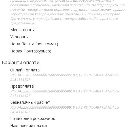
продавець, виробник (підприємство, що задовольняє вимоги
споживача, встановлені частиною першою цієї статті) доведуть, що
недоліки товару виникли внаслідок порушення споживачем правил
користування товаром або його зберігання. Споживач має право
брати участь у перевірці якості товару особисто або через свого
представника.
Meest пошта
Укрпошта
Нова Пошта (поштомат)
Новая Почта(курьер)
Варіанти оплати
Онлайн оплата
Р/р UA223052990000026005050559918 в АТ КБ "ПРИВАТБАНК" іпн
2434116107
Предоплата
Р/р UA223052990000026005050559918 в АТ КБ "ПРИВАТБАНК" іпн
2434116107
Безналичный расчёт
Р/р UA223052990000026005050559918 в АТ КБ "ПРИВАТБАНК" іпн
2434116107
Готівковий розрахунок
Накладений платіж