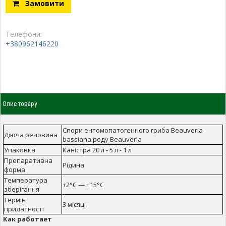
Замовити
Телефони:
+380962146220
Опис товару
Спори ентомопатогенного гриба Beauveria
Діюча речовина
bassiana роду Beauveria
Упаковка
Каністра 20 л - 5 л - 1 л
Препаративна
Рідина
форма
Температура
+2°C — +15°C
зберігання
Термін
3 місяці
придатності
Как работает