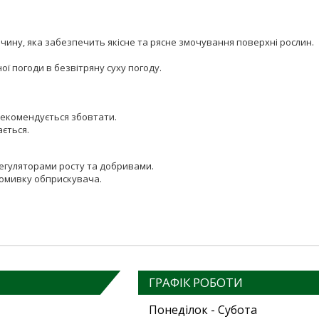
чину, яка забезпечить якісне та рясне змочування поверхні рослин.
ої погоди в безвітряну суху погоду.
екомендується збовтати.
ається.
регуляторами росту та добривами.
ромивку обприскувача.
ГРАФІК РОБОТИ
Понеділок - Субота