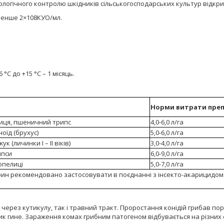
ологічного контролю шкідників сільськогосподарських культур відкри
 менше 2×108КУО/мл.
6 °С до +15 °С – 1 місяць.
Норми витрати
пре
иця, пшеничний трипс
4,0-6,0 л/га
оїд (брухус)
5,0-6,0 л/га
к (личинки І – ІІ віків)
3,0-4,0 л/га
ипси
6,0-9,0 л/га
опелиці
5,0-7,0 л/га
ин рекомендовано застосовувати в поєднанні з інсекто-акарицидом
 через кутикулу, так і травний тракт. Проростання конідій грибав п
ик гине. Зараження комах грибним патогеном відбувається на різних 