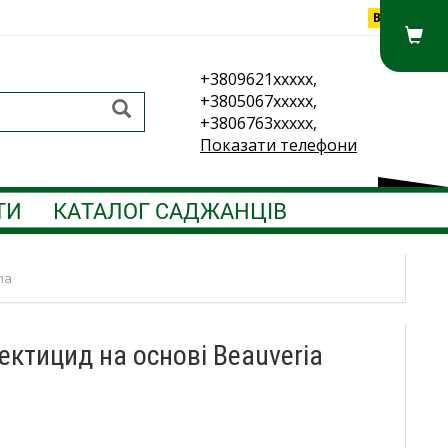
Вхід
+3809621xxxxx,
+3805067xxxxx,
+3806763xxxxx,
Показати телефони
ТИ
КАТАЛОГ САДЖАНЦІВ
na
сектицид на основі Beauveria