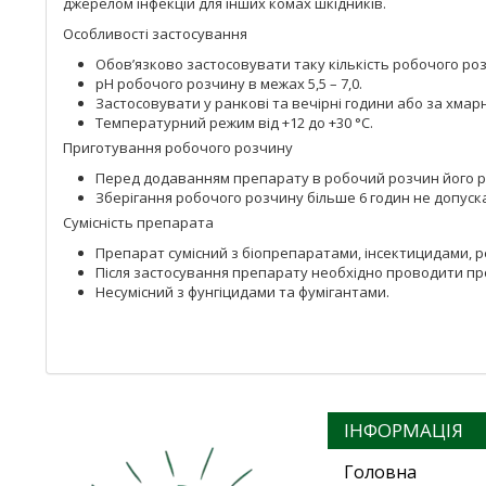
джерелом інфекцій для інших комах шкідників.
Особливості застосування
Обов’язково застосовувати таку кількість робочого роз
рН робочого розчину в межах 5,5 – 7,0.
Застосовувати у ранкові та вечірні години або за хмарн
Температурний режим від +12 до +30 °С.
Приготування робочого розчину
Перед додаванням препарату в робочий розчин його р
Зберігання робочого розчину більше 6 годин не допуск
Сумісність препарата
Препарат сумісний з біопрепаратами, інсектицидами, 
Після застосування препарату необхідно проводити п
Несумісний з фунгіцидами та фумігантами.
ІНФОРМАЦІЯ
Головна