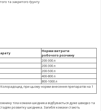
того та закритого ґрунту
Норми витрати
парату
робочого розчину
200-300 л
200-300 л
200-500 л
400-800 л
800-1000 л
 Колорадоцид, при цьому норми внесення препаратів на 1
орожнину тіла комахи-шкідника відбувається дуже швидко та
стадіях розвитку шкідника. Загиблі комахи стають