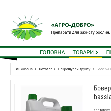
«АГРО-ДОБРО»
Препарати для захисту рослин,
ГОЛОВНА
ТОВАРИ
П
Головна
>
Каталог
>
Покращувачі ґрунту
>
Боверин 
Бовер
bassi
Код товару