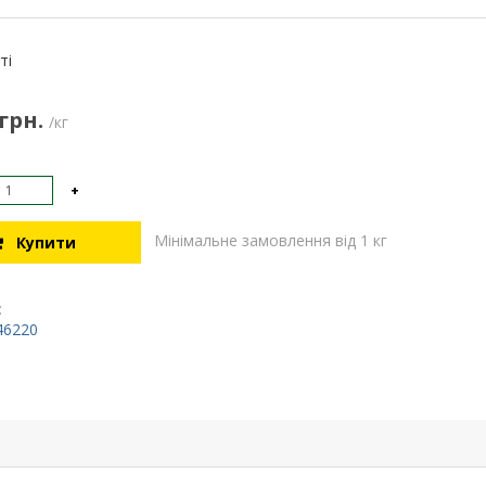
:
ті
 грн.
/кг
+
Мінімальне замовлення від 1 кг
Купити
:
46220