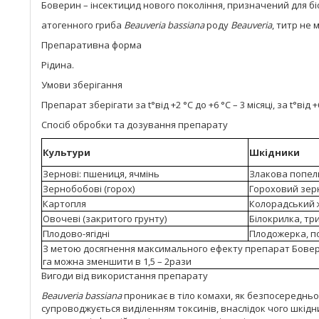
Боверин – інсектицид нового покоління, призначений для бі
атогенного гриба
Beauveria bassiana
роду
Beauveria
, титр не
Препаративна форма
Рідина.
Умови зберігання
Препарат зберігати за t°від +2 °С до +6 °С – 3 місяці, за t°від +
Спосіб обробки та дозування препарату
Культури
Шкідники
Зернові: пшениця, ячмінь
Злакова попел
Зернобобові (горох)
Гороховий зерн
Картопля
Колорадський жу
Овочеві (закритого грунту)
Білокрилка, тр
Плодово-ягідні
Плодожерка, п
З метою досягнення максимального ефекту препарат Бовер
га можна зменшити в 1,5 – 2рази
Вигоди від використання препарату
Beauveria bassiana
проникає в тіло комахи, як безпосередньо
супроводжується виділенням токсинів, внаслідок чого шкідн