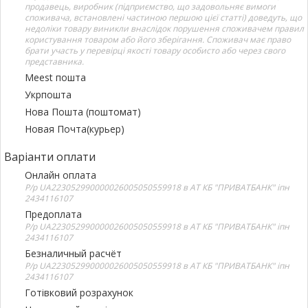
продавець, виробник (підприємство, що задовольняє вимоги
споживача, встановлені частиною першою цієї статті) доведуть, що
недоліки товару виникли внаслідок порушення споживачем правил
користування товаром або його зберігання. Споживач має право
брати участь у перевірці якості товару особисто або через свого
представника.
Meest пошта
Укрпошта
Нова Пошта (поштомат)
Новая Почта(курьер)
Варіанти оплати
Онлайн оплата
Р/р UA223052990000026005050559918 в АТ КБ "ПРИВАТБАНК" іпн
2434116107
Предоплата
Р/р UA223052990000026005050559918 в АТ КБ "ПРИВАТБАНК" іпн
2434116107
Безналичный расчёт
Р/р UA223052990000026005050559918 в АТ КБ "ПРИВАТБАНК" іпн
2434116107
Готівковий розрахунок