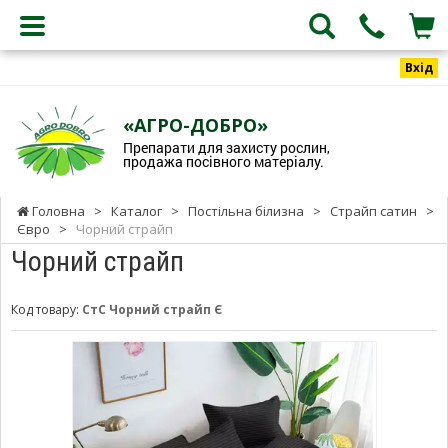
Вхід
«АГРО-ДОБРО»
Препарати для захисту рослин,
продажа посівного матеріалу.
Головна
>
Каталог
>
Постільна білизна
>
Страйп сатин
>
Євро
>
Чорний страйп
Чорний страйп
Код товару:
СтС Чорний страйп Є