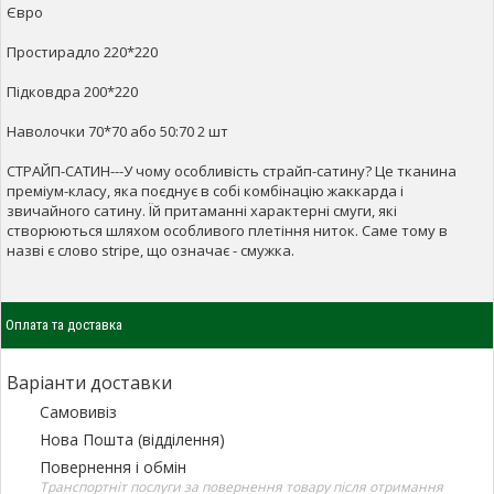
Євро
Простирадло 220*220
Підковдра 200*220
Наволочки 70*70 або 50:70 2 шт
СТРАЙП-САТИН---У чому особливість страйп-сатину? Це тканина
преміум-класу, яка поєднує в собі комбінацію жаккарда і
звичайного сатину. Їй притаманні характерні смуги, які
створюються шляхом особливого плетіння ниток. Саме тому в
назві є слово stripe, що означає - смужка.
Оплата та доставка
Варіанти доставки
Самовивіз
Нова Пошта (відділення)
Повернення і обмін
Транспортніт послуги за повернення товару після отримання