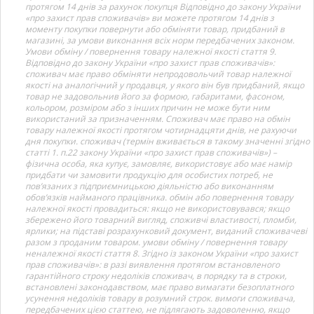
протягом 14 днів за рахунок покупця Відповідно до закону України
«про захист прав споживачів» ви можете протягом 14 днів з
моменту покупки повернути або обміняти товар, придбаний в
магазині, за умови виконання всіх норм передбачених законом.
Умови обміну / повернення товару належної якості стаття 9.
Відповідно до закону України «про захист прав споживачів»:
споживач має право обміняти непродовольчий товар належної
якості на аналогічний у продавця, у якого він був придбаний, якщо
товар не задовольнив його за формою, габаритами, фасоном,
кольором, розміром або з інших причин не може бути ним
використаний за призначенням. Споживач має право на обмін
товару належної якості протягом чотирнадцяти днів, не рахуючи
дня покупки. споживач (термін вживається в такому значенні згідно
статті 1. п.22 закону України «про захист прав споживачів») –
фізична особа, яка купує, замовляє, використовує або має намір
придбати чи замовити продукцію для особистих потреб, не
пов’язаних з підприємницькою діяльністю або виконанням
обов’язків найманого працівника. обмін або повернення товару
належної якості провадиться: якщо не використовувався; якщо
збережено його товарний вигляд, споживчі властивості, пломби,
ярлики; на підставі розрахунковий документ, виданий споживачеві
разом з проданим товаром. умови обміну / повернення товару
неналежної якості стаття 8. Згідно із законом України «про захист
прав споживачів»: в разі виявлення протягом встановленого
гарантійного строку недоліків споживач, в порядку та в строки,
встановлені законодавством, має право вимагати безоплатного
усунення недоліків товару в розумний строк. вимоги споживача,
передбачених цією статтею, не підлягають задоволенню, якщо