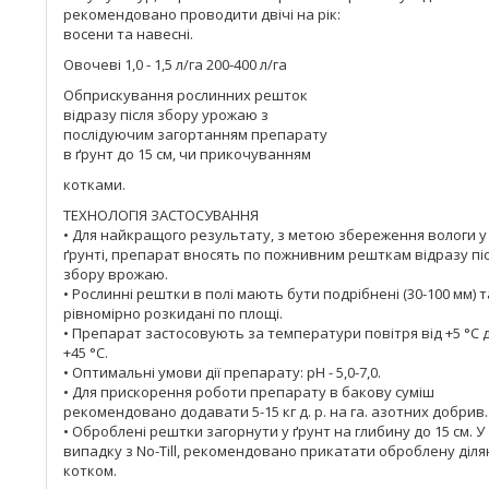
рекомендовано проводити двічі на рік:
восени та навесні.
Овочеві 1,0 - 1,5 л/га 200-400 л/га
Обприскування рослинних решток
відразу після збору урожаю з
послідуючим загортанням препарату
в ґрунт до 15 см, чи прикочуванням
котками.
ТЕХНОЛОГІЯ ЗАСТОСУВАННЯ
• Для найкращого результату, з метою збереження вологи у
ґрунті, препарат вносять по пожнивним решткам відразу пі
збору врожаю.
• Рослинні рештки в полі мають бути подрібнені (30-100 мм) т
рівномірно розкидані по площі.
• Препарат застосовують за температури повітря від +5 °С 
+45 °С.
• Оптимальні умови дії препарату: рН - 5,0-7,0.
• Для прискорення роботи препарату в бакову суміш
рекомендовано додавати 5-15 кг д. р. на га. азотних добрив.
• Оброблені рештки загорнути у ґрунт на глибину до 15 см. У
випадку з No-Till, рекомендовано прикатати оброблену діля
котком.