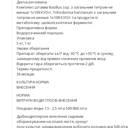
Діюча речовина
Комплекс штамів Bacillus ssp. з загальним титром не
менше 1х109 КУО/г, Trihoderma harzianum з загальним
титром не менше 1х108 КУО/г та продукти їх
метаболізму: целюлозолітичні ферменти.
Препаративна форма
Водорозчинний порошок.
Упаковка
5 кг, 1 кг.
Умови зберігання
Препарат зберігати за t° від -30 °С до +30 °С в сухому,
захищеному від прямих сонячних променів місці.
Відкрита тара зберігається протягом 2 діб.
Термін придатності
36 місяців.
КУЛЬТУРА НОРМА
ВНЕСЕННЯ
НОРМА
ВИТРАТИ ВОДИ СПОСІБ ВНЕСЕННЯ
Плодово-ягідні 1,5 - 2,5 л/га 500-800 л/га
Дрібнодисперсне внесення садовим
обприскувачем на опале листя, крону/
лозу культур, норма внесення робочого розчину від 500 л/г