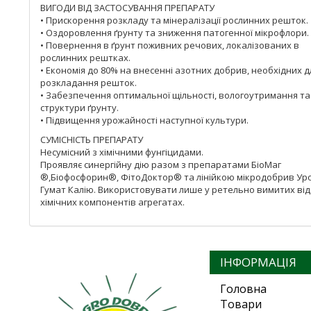
ВИГОДИ ВІД ЗАСТОСУВАННЯ ПРЕПАРАТУ
• Прискорення розкладу та мінералізації рослинних решток.
• Оздоровлення ґрунту та зниження патогенної мікрофлори.
• Повернення в ґрунт поживних речових, локалізованих в
рослинних рештках.
• Економія до 80% на внесенні азотних добрив, необхідних д
розкладання решток.
• Забезпечення оптимальної щільності, вологоутримання та
структури ґрунту.
• Підвищення урожайності наступної культури.
СУМІСНІСТЬ ПРЕПАРАТУ
Несумісний з хімічними фунгіцидами.
Проявляє синергійну дію разом з препаратами БіоМаг
®,Біофосфорин®, ФітоДоктор® та лінійкою мікродобрив Ур
Гумат Калію. Використовувати лише у ретельно вимитих від
хімічних компонентів агрегатах.
ІНФОРМАЦІЯ
Головна
Товари