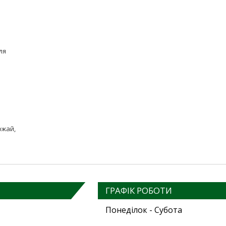
ля
ожай,
ГРАФІК РОБОТИ
Понеділок - Субота