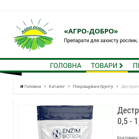
«АГРО-ДОБРО»
Препарати для захисту рослин,
ГОЛОВНА
ТОВАРИ
П
Головна
>
Каталог
>
Покращувачі ґрунту
>
Деструкт
Дестр
0,5 - 
Код товару