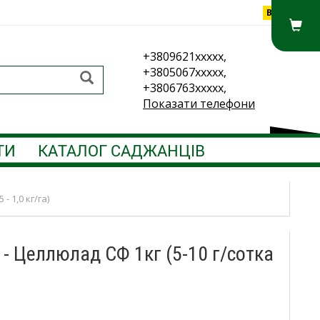
Вхід
+3809621xxxxx,
+3805067xxxxx,
+3806763xxxxx,
Показати телефони
ТИ
КАТАЛОГ САДЖАНЦІВ
 1,0 кг/га)
 - Целлюлад СФ 1кг (5-10 г/сотка