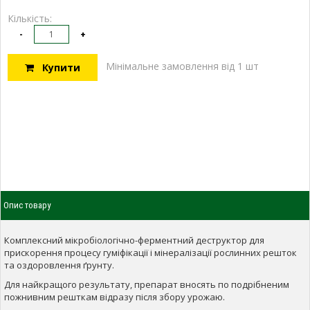
Кількість:
-
+
Мінімальне замовлення від 1 шт
Купити
Опис товару
Комплексний мікробіологічно-ферментний деструктор для
прискорення процесу гуміфікації і мінералізації рослинних решток
та оздоровлення ґрунту.
Для найкращого результату, препарат вносять по подрібненим
пожнивним решткам відразу після збору урожаю.