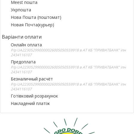
Meest пошта
Укрпошта
Нова Пошта (поштомат)
Новая Почта(курьер)
Варіанти оплати
Онлайн оплата
Р/р UA223052990000026005050559918 в АТ КБ "ПРИВАТБАНК" іпн
2434116107
Предоплата
Р/р UA223052990000026005050559918 в АТ КБ "ПРИВАТБАНК" іпн
2434116107
Безналичный расчёт
Р/р UA223052990000026005050559918 в АТ КБ "ПРИВАТБАНК" іпн
2434116107
Готівковий розрахунок
Накладений платіж