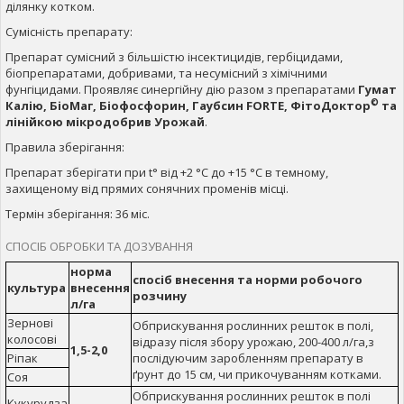
ділянку котком.
Сумісність препарату:
Препарат сумісний з більшістю інсектицидів, гербіцидами,
біопрепаратами, добривами, та несумісний з хімічними
фунгіцидами. Проявляє синергійну дію разом з препаратами
Гумат
©
Калію, БіоМаг, Біофосфорин, Гаубсин FORTE, ФітоДоктор
та
лінійкою мікродобрив Урожай
.
Правила зберігання:
Препарат зберігати при t° від +2 °С до +15 °С в темному,
захищеному від прямих сонячних променів місці.
Термін зберігання: 36 міс.
СПОСІБ ОБРОБКИ ТА ДОЗУВАННЯ
норма
спосіб внесення та норми робочого
культура
внесення
розчину
л/га
Зернові
Обприскування рослинних решток в полі,
колосові
відразу після збору урожаю, 200-400 л/га,з
1,5-2,0
Ріпак
послідуючим заробленням препарату в
ґрунт до 15 см, чи прикочуванням котками.
Соя
Обприскування рослинних решток в полі
Кукурудза