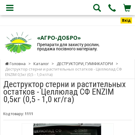
Вхід
«АГРО-ДОБРО»
Препарати для захисту рослин,
продажа посівного матеріалу.
Головна
>
Каталог
>
ДЕСТРУКТОРИ, ГУМІФІКАТОРИ
>
Деструктор стерни и растительных остатков - Целлюлад СФ
ENZIM 0,5кг (0,5 - 1,0 кг/га)
Деструктор стерни и растительных
остатков - Целлюлад СФ ENZIM
0,5кг (0,5 - 1,0 кг/га)
Код товару:
1111