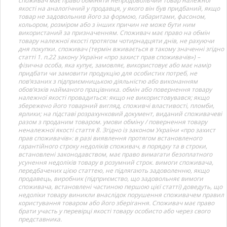
споживач має право обміняти непродовольчий товар належної
якості на аналогічний у продавця, у якого він був придбаний, якщо
товар не задовольнив його за формою, габаритами, фасоном,
кольором, розміром або з інших причин не може бути ним
використаний за призначенням. Споживач має право на обмін
товару належної якості протягом чотирнадцяти днів, не рахуючи
дня покупки. споживач (термін вживається в такому значенні згідно
статті 1. п.22 закону України «про захист прав споживачів») –
фізична особа, яка купує, замовляє, використовує або має намір
придбати чи замовити продукцію для особистих потреб, не
пов’язаних з підприємницькою діяльністю або виконанням
обов’язків найманого працівника. обмін або повернення товару
належної якості провадиться: якщо не використовувався; якщо
збережено його товарний вигляд, споживчі властивості, пломби,
ярлики; на підставі розрахунковий документ, виданий споживачеві
разом з проданим товаром. умови обміну / повернення товару
неналежної якості стаття 8. Згідно із законом України «про захист
прав споживачів»: в разі виявлення протягом встановленого
гарантійного строку недоліків споживач, в порядку та в строки,
встановлені законодавством, має право вимагати безоплатного
усунення недоліків товару в розумний строк. вимоги споживача,
передбачених цією статтею, не підлягають задоволенню, якщо
продавець, виробник (підприємство, що задовольняє вимоги
споживача, встановлені частиною першою цієї статті) доведуть, що
недоліки товару виникли внаслідок порушення споживачем правил
користування товаром або його зберігання. Споживач має право
брати участь у перевірці якості товару особисто або через свого
представника.