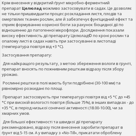
Крім внесення у відкритий ґрунт мікробно-ферментний
препарат
Целюлад
можливо застосовувати в садах. Це дозволяє
не тільки пришвидшити процес розкладання листя, плодів та
омертвілих тканин рослин, але й забезпечує фунгіцидний ефект та
сприяє формуванню корисної біоти за рахунок біоцидної дії по
відношенню до патогенної мікрофлори. Дослідження показали
високу ефективність дії препарату Целюлад© по кроні рослин та
опалому листі в садах навіть при застосуванні в листопаді
(температура повітря від +3 °С).
Застосування препарату:
Для найкращого результату, з метою збереження вологи в грунті,
препарат вносять по пожнивним решткам відразу після збору
урожаю.
Рослинні рештки в полі мають бути подрібнені (30-100 мм) та
рівномірно розкидані по площі.
Препарат застосовують при температурі повітря від +5 °С до +45
°С при високій вологості повітря (більше 75%), в інших випадках - до
+35 °С, в період низької сонячної активності (18.00-10.00), чи за
хмарних умов.
Для більшої ефективності та швидкої дії препарату
рекомендовано, відразу після внесення заробити препарат в
ґрунт від 5-15 см. А у випадку з «No-Till», прикатати оброблену