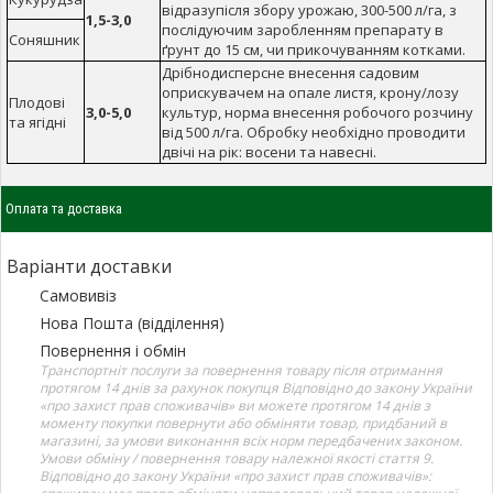
відразупісля збору урожаю, 300-500 л/га, з
1,5-3,0
послідуючим заробленням препарату в
Соняшник
ґрунт до 15 см, чи прикочуванням котками.
Дрібнодисперсне внесення садовим
оприскувачем на опале листя, крону/лозу
Плодові
3,0-5,0
культур, норма внесення робочого розчину
та ягідні
від 500 л/га. Обробку необхідно проводити
двічі на рік: восени та навесні.
Оплата та доставка
Варіанти доставки
Самовивіз
Нова Пошта (відділення)
Повернення і обмін
Транспортніт послуги за повернення товару після отримання
протягом 14 днів за рахунок покупця Відповідно до закону України
«про захист прав споживачів» ви можете протягом 14 днів з
моменту покупки повернути або обміняти товар, придбаний в
магазині, за умови виконання всіх норм передбачених законом.
Умови обміну / повернення товару належної якості стаття 9.
Відповідно до закону України «про захист прав споживачів»: