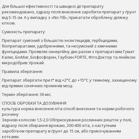
Для більшої ефективності та швидкої дії препарату
рекомендовано, одразу після внесення заробити препарат у ґрунт
від 5-15 см. А у випадку з «No-Till», прикатати оброблену ділянку
кітком.
Сумісність препарату:
Препарат сумісний з більшістю інсектицидів, гербіцидами,
біопрепаратами, удобреннями, та несумісний з хімічними
фунгіцидами. Проявляє синергійну дію разом з препаратами Гумат
Калію, БіоМаг, Біофосфорин, Гаубсин FORTE, ФітоДоктор та лінійкою
мікродобрив Урожай.
Правила зберігання:
Препарат зберігати при t° від +2°С до +15°С у темному, захищеному
від прямих сонячних променів місці.
Термін зберігання: 36 міс.
СПОСІБ ОБРОБКИ ТА ДОЗУВАННЯ
культура норма внесення л/га спосіб внесення та норми робочого
розчину
Зернові колосові 1,5-2,0 Обприскування рослинних решток у полі,
відразу після збирання врожаю, 200-400 л/га, з наступним
заробітком препарату в ґрунт до 15 см, або прикочуванням
котками.