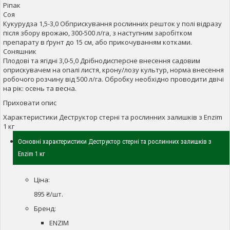
Ріпак
Соя
Кукурудза 1,5-3,0 Обприскування рослинних решток у полі відразу
після збору врожаю, 300-500 л/га, з наступним заробітком
препарату в ґрунт до 15 см, або прикочуванням котками.
Соняшник
Плодові та ягідні 3,0-5,0 Дрібнодисперсне внесення садовим
оприскувачем на опалі листя, крону/лозу культур, норма внесення
робочого розчину від 500 л/га. Обробку необхідно проводити двічі
на рік: осень та весна.
Приховати опис
Характеристики Деструктор стерні та рослинних залишків з Enzim
1 кг
Основні характеристики Деструктор стерні та рослинних залишків з
Enzim 1 кг
Ціна:
895 ₴/шт.
Бренд:
ENZIM