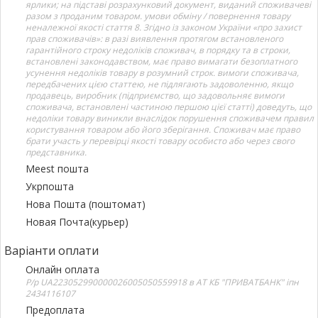
ярлики; на підставі розрахунковий документ, виданий споживачеві
разом з проданим товаром. умови обміну / повернення товару
неналежної якості стаття 8. Згідно із законом України «про захист
прав споживачів»: в разі виявлення протягом встановленого
гарантійного строку недоліків споживач, в порядку та в строки,
встановлені законодавством, має право вимагати безоплатного
усунення недоліків товару в розумний строк. вимоги споживача,
передбачених цією статтею, не підлягають задоволенню, якщо
продавець, виробник (підприємство, що задовольняє вимоги
споживача, встановлені частиною першою цієї статті) доведуть, що
недоліки товару виникли внаслідок порушення споживачем правил
користування товаром або його зберігання. Споживач має право
брати участь у перевірці якості товару особисто або через свого
представника.
Meest пошта
Укрпошта
Нова Пошта (поштомат)
Новая Почта(курьер)
Варіанти оплати
Онлайн оплата
Р/р UA223052990000026005050559918 в АТ КБ "ПРИВАТБАНК" іпн
2434116107
Предоплата