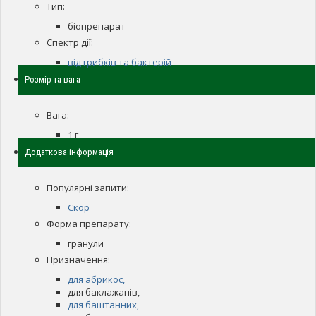
Тип:
біопрепарат
Спектр дії:
від грибків та бактерій
Розмір та вага
Вага:
1 г
Додаткова інформація
Популярні запити:
Скор
Форма препарату:
гранули
Призначення:
для абрикос,
для баклажанів,
для баштанних,