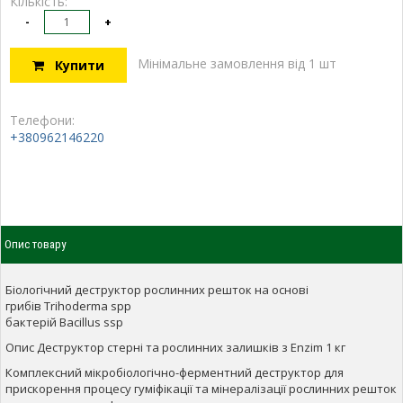
Кількість:
-
+
Мінімальне замовлення від 1 шт
Купити
Телефони:
+380962146220
Опис товару
Біологічний деструктор рослинних решток на основі
грибів Trihoderma spp
бактерій Bacillus ssp
Опис Деструктор стерні та рослинних залишків з Enzim 1 кг
Комплексний мікробіологічно-ферментний деструктор для
прискорення процесу гуміфікації та мінералізації рослинних решток