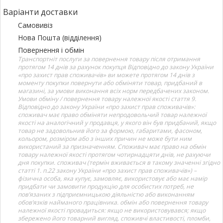
Варіанти доставки
Самовивіз
Нова Пошта (відділення)
Повернення і обмін
Транспортніт послуги за повернення товару після отримання
протягом 14 днів за рахунок покупця Відповідно до закону України
«про захист прав споживачів» ви можете протягом 14 днів з
моменту покупки повернути або обміняти товар, придбаний в
магазині, за умови виконання всіх норм передбачених законом.
Умови обміну / повернення товару належної якості стаття 9.
Відповідно до закону України «про захист прав споживачів»:
споживач має право обміняти непродовольчий товар належної
якості на аналогічний у продавця, у якого він був придбаний, якщо
товар не задовольнив його за формою, габаритами, фасоном,
кольором, розміром або з інших причин не може бути ним
використаний за призначенням. Споживач має право на обмін
товару належної якості протягом чотирнадцяти днів, не рахуючи
дня покупки. споживач (термін вживається в такому значенні згідно
статті 1. п.22 закону України «про захист прав споживачів») –
фізична особа, яка купує, замовляє, використовує або має намір
придбати чи замовити продукцію для особистих потреб, не
пов’язаних з підприємницькою діяльністю або виконанням
обов’язків найманого працівника. обмін або повернення товару
належної якості провадиться: якщо не використовувався; якщо
збережено його товарний вигляд, споживчі властивості, пломби,