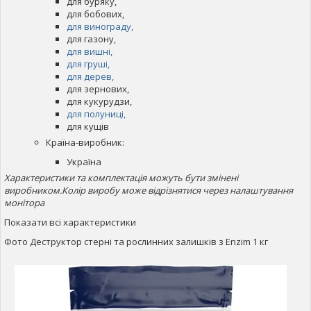
для буряку,
для бобових,
для винограду,
для газону,
для вишні,
для груші,
для дерев,
для зернових,
для кукурудзи,
для полуниці,
для кущів
Країна-виробник:
Україна
Характеристики та комплектація можуть бути змінені
виробником.
Колір виробу може відрізнятися через налаштування
монітора
Показати всі характеристики
Фото Деструктор стерні та рослинних залишків з Enzim 1 кг