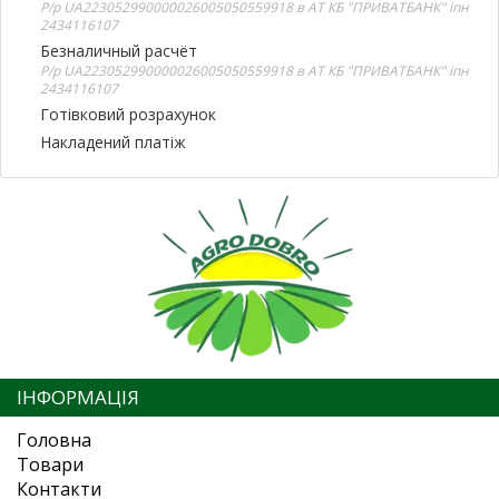
Р/р UA223052990000026005050559918 в АТ КБ "ПРИВАТБАНК" іпн
2434116107
Безналичный расчёт
Р/р UA223052990000026005050559918 в АТ КБ "ПРИВАТБАНК" іпн
2434116107
Готівковий розрахунок
Накладений платіж
ІНФОРМАЦІЯ
Головна
Товари
Контакти