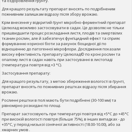
та оздоровлення ґрунту.
Для кращого результату препарат вносять по подрібненим
пожнивним залишкам відразу після збору врожаю.
Крім внесення у відкритий ґрунт мікробно-ферментний препарат
Целюлад можливо застосовувати в садах. Це дозволяє не тільки
пришвидшити процес розкладання листя, плодів та омертвілих
тканин рослин, але й забезпечує фунгіцидний ефект та сприяє
формуванню корисної біоти за рахунок біоцидної дії по
відношенню до патогенної мікрофлори. Дослідження показали
високу ефективність препарату Целюлад© по кроні рослин та
опалому листі в садах навіть при застосуванні в листопаді
(температура повітря від +3 °С).
Застосування препарату:
Для кращого результату, з метою збереження вологості в ґрунті,
препарат вносять по пожнивних рештках відразу після збирання
врожаю.
Рослинні рештки в полі мають бути подрібнені (30-100 мм) та
рівномірно розкидані по площі.
Препарат застосовують при температурі повітря від +5°С до +45°С
при високій вологості повітря (більше 75%), в інших випадках - до
+35°С, у період низької сонячної активності (18.00-10.00), або за
хмарних умов .