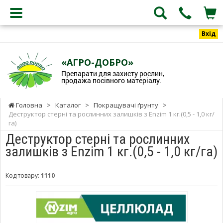
Вхід
«АГРО-ДОБРО»
Препарати для захисту рослин,
продажа посівного матеріалу.
Головна
>
Каталог
>
Покращувачі ґрунту
>
Деструктор стерні та рослинних залишків з Enzim 1 кг.(0,5 - 1,0 кг/
га)
Деструктор стерні та рослинних
залишків з Enzim 1 кг.(0,5 - 1,0 кг/га)
Код товару:
1110