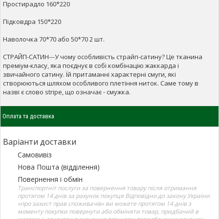
Простирадло 160*220
Підковдра 150*220
Наволочка 70*70 або 50*70 2 шт.
СТРАЙП-САТИН---У чому особливість страйп-сатину? Це тканина
преміум-класу, яка поєднує в собі комбінацію жаккарда і
звичайного сатину. Їй притаманні характерні смуги, які
створюються шляхом особливого плетіння ниток. Саме тому в
назві є слово stripe, що означає - смужка.
Оплата та доставка
Варіанти доставки
Самовивіз
Нова Пошта (відділення)
Повернення і обмін
Транспортніт послуги за повернення товару після отримання
протягом 14 днів за рахунок покупця Відповідно до закону України
«про захист прав споживачів» ви можете протягом 14 днів з
моменту покупки повернути або обміняти товар, придбаний в