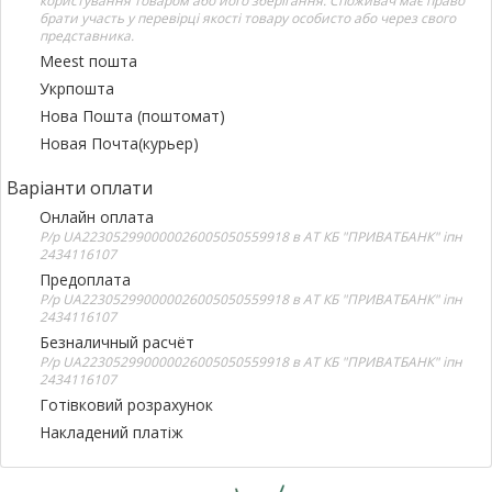
користування товаром або його зберігання. Споживач має право
брати участь у перевірці якості товару особисто або через свого
представника.
Meest пошта
Укрпошта
Нова Пошта (поштомат)
Новая Почта(курьер)
Варіанти оплати
Онлайн оплата
Р/р UA223052990000026005050559918 в АТ КБ "ПРИВАТБАНК" іпн
2434116107
Предоплата
Р/р UA223052990000026005050559918 в АТ КБ "ПРИВАТБАНК" іпн
2434116107
Безналичный расчёт
Р/р UA223052990000026005050559918 в АТ КБ "ПРИВАТБАНК" іпн
2434116107
Готівковий розрахунок
Накладений платіж