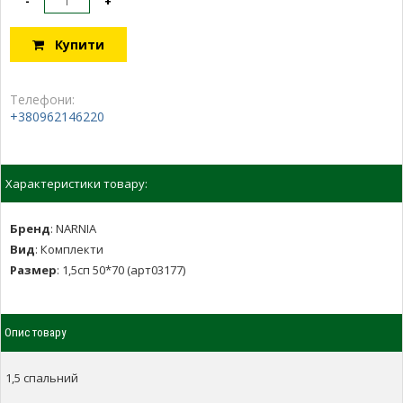
-
+
Купити
Телефони:
+380962146220
Характеристики товару:
Бренд
:
NARNIA
Вид
:
Комплекти
Размер
:
1,5сп 50*70 (арт03177)
Опис товару
1,5 спальний