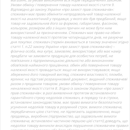
магазині, за умови виконання всіх норм передбачених законом.
Умови обміну / повернення товару належної якості стаття 9.
Відповідно до закону України «про захист прав споживачів»:
споживач має право обміняти непродовольчий товар належної
якості на аналогічний у продавця, у якого він був придбаний, якщо
товар не задовольнив його за формою, габаритами, фасоном,
кольором, розміром або з інших причин не може бути ним
використаний за призначенням. Споживач має право на обмін
товару належної якості протягом чотирнадцяти днів, не рахуючи
дня покупки. споживач (термін вживається в такому значенні згідно
статті 1. п.22 закону України «про захист прав споживачів») –
фізична особа, яка купує, замовляє, використовує або має намір
придбати чи замовити продукцію для особистих потреб, не
пов’язаних з підприємницькою діяльністю або виконанням
обов’язків найманого працівника. обмін або повернення товару
належної якості провадиться: якщо не використовувався; якщо
збережено його товарний вигляд, споживчі властивості, пломби,
ярлики; на підставі розрахунковий документ, виданий споживачеві
разом з проданим товаром. умови обміну / повернення товару
неналежної якості стаття 8. Згідно із законом України «про захист
прав споживачів»: в разі виявлення протягом встановленого
гарантійного строку недоліків споживач, в порядку та в строки,
встановлені законодавством, має право вимагати безоплатного
усунення недоліків товару в розумний строк. вимоги споживача,
передбачених цією статтею, не підлягають задоволенню, якщо
продавець, виробник (підприємство, що задовольняє вимоги
споживача, встановлені частиною першою цієї статті) доведуть, що
недоліки товару виникли внаслідок порушення споживачем правил