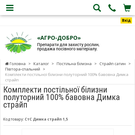
Вхід
«АГРО-ДОБРО»
Препарати для захисту рослин,
продажа посівного матеріалу.
Головна
>
Каталог
>
Постільна білизна
>
Страйп сатин
>
Півтора-спальний
>
Комплекти постільної білизни полуторний 100% бавовна Димка
страйп
Комплекти постільної білизни
полуторний 100% бавовна Димка
страйп
Код товару:
СтС Димка страйп 1,5