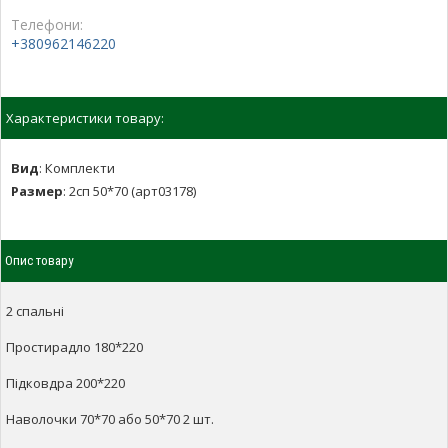
Телефони:
+380962146220
Характеристики товару:
Вид
:
Комплекти
Размер
:
2сп 50*70 (арт03178)
Опис товару
2 спальні
Простирадло 180*220
Підковдра 200*220
Наволочки 70*70 або 50*70 2 шт.