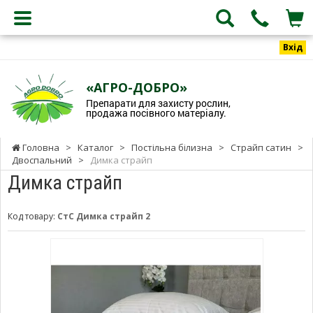
Вхід
«АГРО-ДОБРО»
Препарати для захисту рослин,
продажа посівного матеріалу.
Головна
>
Каталог
>
Постільна білизна
>
Страйп сатин
>
Двоспальний
>
Димка страйп
Димка страйп
Код товару:
СтС Димка страйп 2