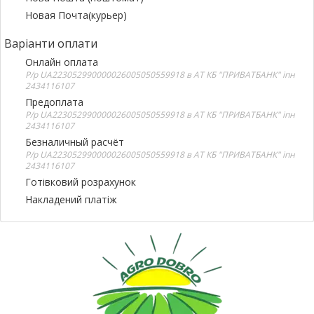
Новая Почта(курьер)
Варіанти оплати
Онлайн оплата
Р/р UA223052990000026005050559918 в АТ КБ "ПРИВАТБАНК" іпн
2434116107
Предоплата
Р/р UA223052990000026005050559918 в АТ КБ "ПРИВАТБАНК" іпн
2434116107
Безналичный расчёт
Р/р UA223052990000026005050559918 в АТ КБ "ПРИВАТБАНК" іпн
2434116107
Готівковий розрахунок
Накладений платіж