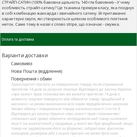
СТРАЙП-САТИН (100% бавовна щільність 140 г/м бавовни)---У чому
особливість страйп-сатину? Це тканина преміум-класу, яка поєднує
в собі комбінацію жаккарда і звичайного сатину. Їй притаманні
характерні смуги, які створюються шляхом особливого плетіння
ниток. Саме тому в назві є слово stripe, що означає - смужка.
Оплата та доставка
Варіанти доставки
Самовивіз
Нова Пошта (відділення)
Повернення і обмін
Транспортніт послуги за повернення товару після отримання
протягом 14 днів за рахунок покупця Відповідно до закону України
«про захист прав споживачів» ви можете протягом 14 днів з
моменту покупки повернути або обміняти товар, придбаний в
магазині, за умови виконання всіх норм передбачених законом.
Умови обміну / повернення товару належної якості стаття 9.
Відповідно до закону України «про захист прав споживачів»:
споживач має право обміняти непродовольчий товар належної
якості на аналогічний у продавця, у якого він був придбаний, якщо
товар не задовольнив його за формою, габаритами, фасоном,
кольором, розміром або з інших причин не може бути ним