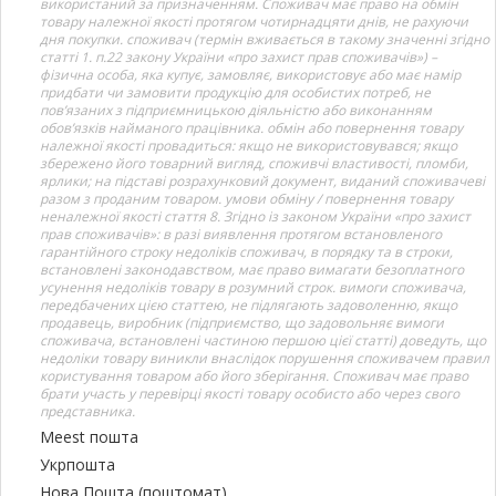
використаний за призначенням. Споживач має право на обмін
товару належної якості протягом чотирнадцяти днів, не рахуючи
дня покупки. споживач (термін вживається в такому значенні згідно
статті 1. п.22 закону України «про захист прав споживачів») –
фізична особа, яка купує, замовляє, використовує або має намір
придбати чи замовити продукцію для особистих потреб, не
пов’язаних з підприємницькою діяльністю або виконанням
обов’язків найманого працівника. обмін або повернення товару
належної якості провадиться: якщо не використовувався; якщо
збережено його товарний вигляд, споживчі властивості, пломби,
ярлики; на підставі розрахунковий документ, виданий споживачеві
разом з проданим товаром. умови обміну / повернення товару
неналежної якості стаття 8. Згідно із законом України «про захист
прав споживачів»: в разі виявлення протягом встановленого
гарантійного строку недоліків споживач, в порядку та в строки,
встановлені законодавством, має право вимагати безоплатного
усунення недоліків товару в розумний строк. вимоги споживача,
передбачених цією статтею, не підлягають задоволенню, якщо
продавець, виробник (підприємство, що задовольняє вимоги
споживача, встановлені частиною першою цієї статті) доведуть, що
недоліки товару виникли внаслідок порушення споживачем правил
користування товаром або його зберігання. Споживач має право
брати участь у перевірці якості товару особисто або через свого
представника.
Meest пошта
Укрпошта
Нова Пошта (поштомат)