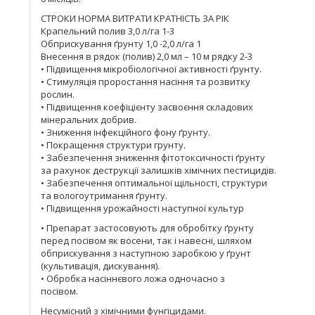
СТРОКИ НОРМА ВИТРАТИ КРАТНІСТЬ ЗА РІК
Крапельний полив 3,0 л/га 1-3
Обприскування ґрунту 1,0 -2,0 л/га 1
Внесення в рядок (полив) 2,0 мл – 10 м рядку 2-3
• Підвищення мікробіологічної активності ґрунту.
• Стимуляція проростання насіння та розвитку
рослин.
• Підвищення коефіцієнту засвоєння складових
мінеральних добрив.
• Зниження інфекційного фону ґрунту.
• Покращення структури грунту.
• Забезпечення зниження фітотоксичності ґрунту
за рахунок деструкції залишків хімічних пестицидів.
• Забезпечення оптимальної щільності, структури
та вологоутримання ґрунту.
• Підвищення урожайності наступної культур
• Препарат застосовують для обробітку ґрунту
перед посівом як восени, так і навесні, шляхом
обприскування з наступною заробкою у ґрунт
(культивація, дискування).
• Обробка насіннєвого ложа одночасно з
посівом.
Несумісний з хімічними фунгіцидами.