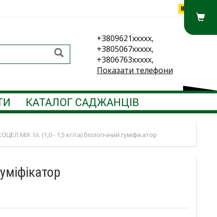
Вхід
+3809621xxxxx,
+3805067xxxxx,
+3806763xxxxx,
Показати телефони
ТИ
КАТАЛОГ САДЖАНЦІВ
ОЦЕЛ MIX 1л. (1,0 - 1,5 кг/га) біологічний гуміфікатор
гуміфікатор