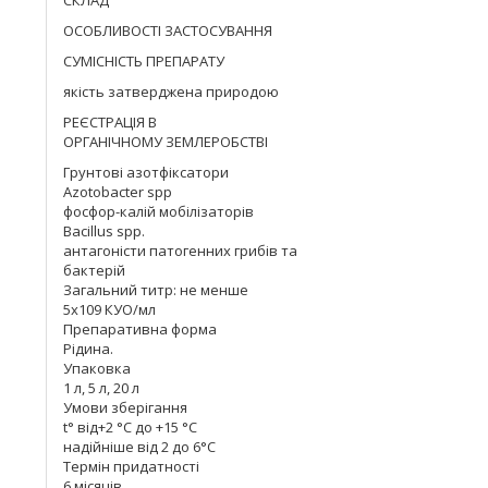
СКЛАД
ОСОБЛИВОСТІ ЗАСТОСУВАННЯ
СУМІСНІСТЬ ПРЕПАРАТУ
якість затверджена природою
РЕЄСТРАЦІЯ В
ОРГАНІЧНОМУ ЗЕМЛЕРОБСТВІ
Грунтові азотфіксатори
Аzotobacter spp
фосфор-калій мобілізаторів
Вacillus spp.
антагоністи патогенних грибів та
бактерій
Загальний титр: не менше
5х109 КУО/мл
Препаративна форма
Рідина.
Упаковка
1 л, 5 л, 20 л
Умови зберігання
t° від+2 °С до +15 °С
надійніше від 2 до 6°С
Термін придатності
6 місяців.