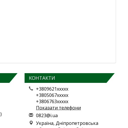
КОНТАКТИ
+3809621xxxxx
+3805067xxxxx
+3806763xxxxx
Показати телефони
)
0
823
@i.
ua
Україна, Дніпропетровська