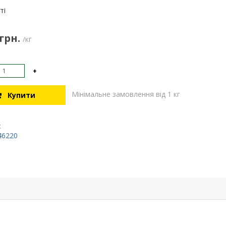
:
ті
 грн.
/кг
+
Мінімальне замовлення від 1 кг
Купити
:
46220