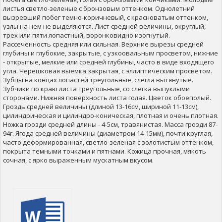
листья светло-зеленые с бронзовым оттенком. Однолетний
вызревший побег темно-коричневый, с красноватым оттенком,
узлы на нем не выделяются. Лист средней величины, округлый,
трех или пяти лопастный, воронковидно изогнутый.
Рассеченность средняя или сильная. Верхние вырезы средней
глубины и глубокие, закрытые, с узкоовальным просветом, нижние
- открытые, мелкие или средней глубины, часто в виде входящего
угла. Черешковая выемка закрытая, с эллиптическим просветом.
Зубцы на концах лопастей треугольные, слегла вытянутые.
Зубчики по краю листа треугольные, со слегка выпуклыми
сторонами. Нижняя поверхность листа голая. Цветок обоеполый.
Гроздь средней величины (длиной 13-16см, шириной 11-13см),
цилиндрическая и цилиндро-коническая, плотная и очень плотная.
Ножка грозди средней длины - 4-5см, травянистая. Масса грозди 87-
94г. Ягода средней величины (диаметром 14-15мм), почти круглая,
часто деформированная, светло-зеленая с золотистым оттенком,
покрыта темными точками и пятнами. Кожица прочная, мякоть
сочная, с ярко выраженным мускатным вкусом.