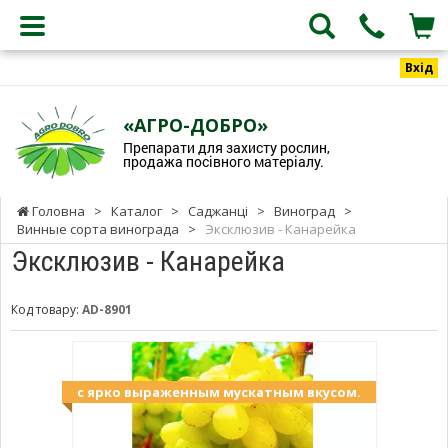
Вхід
«АГРО-ДОБРО»
Препарати для захисту рослин,
продажа посівного матеріалу.
Головна
>
Каталог
>
Саджанці
>
Виноград
>
Винные сорта винограда
>
Эксклюзив - Канарейка
Эксклюзив - Канарейка
Код товару:
AD-8901
с ярко выраженным мускатным вкусом.