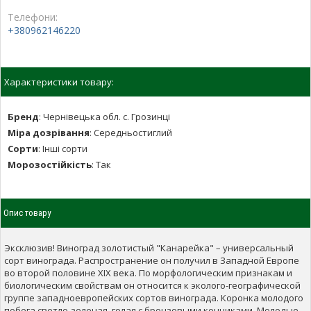
Телефони:
+380962146220
Характеристики товару:
Бренд
:
Чернівецька обл. c. Грозинці
Міра дозрівання
:
Середньостиглий
Сорти
:
Інші сорти
Морозостійкість
:
Так
Опис товару
Эксклюзив! Виноград золотистый "Канарейка" – универсальный
сорт винограда. Распространение он получил в Западной Европе
во второй половине XIX века. По морфологическим признакам и
биологическим свойствам он относится к эколого-географической
группе западноевропейских сортов винограда. Коронка молодого
побега светло-зеленая, голая с бронзовыми кончиками. Молодые