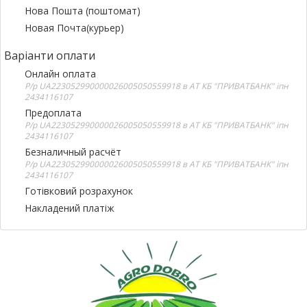
Нова Пошта (поштомат)
Новая Почта(курьер)
Варіанти оплати
Онлайн оплата
Р/р UA223052990000026005050559918 в АТ КБ "ПРИВАТБАНК" іпн
2434116107
Предоплата
Р/р UA223052990000026005050559918 в АТ КБ "ПРИВАТБАНК" іпн
2434116107
Безналичный расчёт
Р/р UA223052990000026005050559918 в АТ КБ "ПРИВАТБАНК" іпн
2434116107
Готівковий розрахунок
Накладений платіж