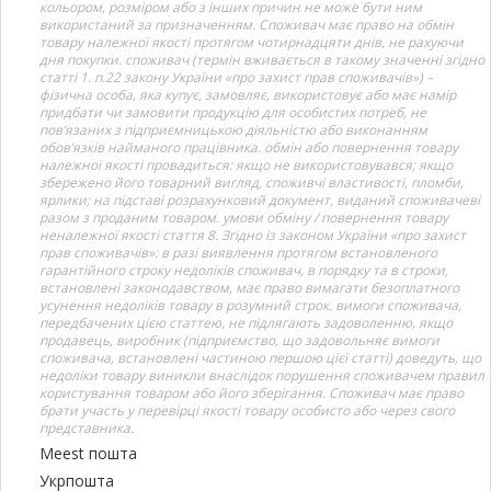
кольором, розміром або з інших причин не може бути ним
використаний за призначенням. Споживач має право на обмін
товару належної якості протягом чотирнадцяти днів, не рахуючи
дня покупки. споживач (термін вживається в такому значенні згідно
статті 1. п.22 закону України «про захист прав споживачів») –
фізична особа, яка купує, замовляє, використовує або має намір
придбати чи замовити продукцію для особистих потреб, не
пов’язаних з підприємницькою діяльністю або виконанням
обов’язків найманого працівника. обмін або повернення товару
належної якості провадиться: якщо не використовувався; якщо
збережено його товарний вигляд, споживчі властивості, пломби,
ярлики; на підставі розрахунковий документ, виданий споживачеві
разом з проданим товаром. умови обміну / повернення товару
неналежної якості стаття 8. Згідно із законом України «про захист
прав споживачів»: в разі виявлення протягом встановленого
гарантійного строку недоліків споживач, в порядку та в строки,
встановлені законодавством, має право вимагати безоплатного
усунення недоліків товару в розумний строк. вимоги споживача,
передбачених цією статтею, не підлягають задоволенню, якщо
продавець, виробник (підприємство, що задовольняє вимоги
споживача, встановлені частиною першою цієї статті) доведуть, що
недоліки товару виникли внаслідок порушення споживачем правил
користування товаром або його зберігання. Споживач має право
брати участь у перевірці якості товару особисто або через свого
представника.
Meest пошта
Укрпошта