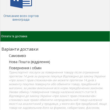
Описание всех сортов
винограда
Оплата та доставка
Варіанти доставки
Самовивіз
Нова Пошта (відділення)
Повернення і обмін
Транспортніт послуги за повернення товару після отримання
протягом 14 днів за рахунок покупця Відповідно до закону України
«про захист прав споживачів» ви можете протягом 14 днів з
моменту покупки повернути або обміняти товар, придбаний в
магазині, за умови виконання всіх норм передбачених законом.
Умови обміну / повернення товару належної якості стаття 9.
Відповідно до закону України «про захист прав споживачів»:
споживач має право обміняти непродовольчий товар належної
якості на аналогічний у продавця, у якого він був придбаний, якщо
товар не задовольнив його за формою, габаритами, фасоном,