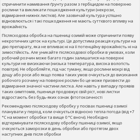
спричинити намивання ґрунту разом з гербіцидом на поверхню
рослини та викликати пошкодження культури (некрози,
відмирання нижніх листків). Але зазвичай культура успішно
відновлюється і такі пошкодження не мають суттєвого впливу на
врожайність
Післясходова обробка на пшениці озимій може спричинити появу
некротичних цяток на культурі. Це допустима реакція культури на
дію препарату, яка не впливає ні на її потенційну врожайність ні на
зимостійкість. Але уникайте післясходової обробки в умовах, коли
робочий розчин може багато годин залишатися на поверхні
культури не висихаючи (низька температура, висока вологість
повітря). Не обробляйте, під час туману, якщо рослини мокрі від
дощу або роси або якщо поява таких умов очікується до висихання
робочого розчину на поверхні рослин бо це може призвести до
відмирання значної частини листка. Але навіть у випадку проявів
таких симптомів, пшениця продовжує свій ріст, нові листки
відростають без будь-яких ознак фітотоксичності
Рекомендуємо післясходову обробку у посівах пшениці озимої
планувати у період, коли очікується відносно тепла погода (від +7
°С на момент обробки та вище 0 °С вночі). Необхідно
відтермінувати післясходову обробку пшениці озимої, якщо
очікуються заморозки в день обробки або протягом двох
наступних днів після обробки