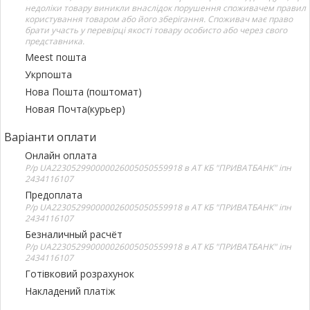
недоліки товару виникли внаслідок порушення споживачем правил
користування товаром або його зберігання. Споживач має право
брати участь у перевірці якості товару особисто або через свого
представника.
Meest пошта
Укрпошта
Нова Пошта (поштомат)
Новая Почта(курьер)
Варіанти оплати
Онлайн оплата
Р/р UA223052990000026005050559918 в АТ КБ "ПРИВАТБАНК" іпн
2434116107
Предоплата
Р/р UA223052990000026005050559918 в АТ КБ "ПРИВАТБАНК" іпн
2434116107
Безналичный расчёт
Р/р UA223052990000026005050559918 в АТ КБ "ПРИВАТБАНК" іпн
2434116107
Готівковий розрахунок
Накладений платіж