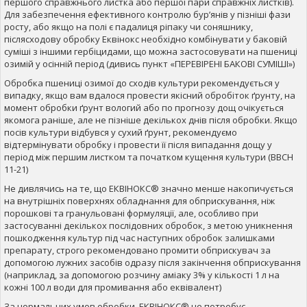
першого справжнього листка або першої пари справжніх листків).
Для забезпечення ефективного контролю бур’янів у пізніші фази
росту, або якщо на полі є падалиця ріпаку чи соняшнику,
післясходову обробку Еквінокс необхідно комбінувати у баковій
суміші з іншими гербіцидами, що можна застосовувати на пшениці
озимій у осінній період (дивись пункт «ПЕРЕВІРЕНІ БАКОВІ СУМІШІ»)
Обробка пшениці озимої до сходів культури рекомендується у
випадку, якщо вам вдалося провести якісний обробіток ґрунту, на
момент обробки ґрунт вологий або по прогнозу дощ очікується
якомога раніше, але не пізніше декількох днів після обробки. Якщо
посів культури відбувся у сухий ґрунт, рекомендуємо
відтермінувати обробку і провести її після випадання дощу у
період між першим листком та початком кущення культури (ВВСН
11-21)
Не дивлячись на те, що ЕКВІНОКС® значно менше накопичується
на внутрішніх поверхнях обладнання для обприскування, ніж
порошкові та гранульовані формуляції, але, особливо при
застосуванні декількох послідовних обробок, з метою уникнення
пошкодження культур під час наступних обробок залишками
препарату, строго рекомендовано промити обприскувач за
допомогою лужних засобів одразу після закінчення обприскування
(наприклад, за допомогою розчину аміаку 3% у кількості 1 л на
кожні 100 л води для промивання або еквівалент)
За нормальних умов обробки, ЕКВІНОКС® не потребує