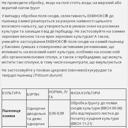
Не проводити обробку, якщо на полі стоїть вода, на мерзлий або
вкритий снігом ґрунт
У випадку обробки після сходів, селективність ЕКВІНОКС® до
пшениці озимої реалізується за рахунок наявності щільного
воскового нальоту, що утворюється в умовах осені на рослинах
культури та захищає її від дії гербіциду. Не застосовуйте на озимих
зернових весною та на ярих зернових культурах! А також,
уникайте застосування ЕКВІНОКС® після сходів на озимій пшениці
у бакових сумішах з поверхнево-активними речовинами, що
впливають на восковий наліт культури, особливо на основі олій
або органосиліконових сполук, а також з гербіцидами, що можуть
містити такі сполуки, в тому числі концентрати, що емульгуються
Не застосовуйте у посівах цукрової (овочевої) кукурудзи та
твердої пшениці
(Triticum durum)
НОРМА, Л/
КУЛЬТУРА
ФАЗА КУЛЬТУРИ
БУР’ЯН
ГА
Обробка ґрунту до появи
сходів культури (ВВСН 00-06)
Однорічні
Пшениця
0,06-0,08
або від першого листка до
дводольні
озима
початку кущіння культури
та деякі
(ВВСН 11-21)
однорічні