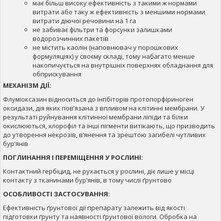
має більш високу ефективність з такими ж нормами
витрати або таку ж ефективність з меншими нормами
витрати діючої речовини на 1 га
не забиває фільтри та форсунки залишками
водорозчинних пакетів
не містить каолін (наповнювач у порошкових
формуляціях) у своєму складі, тому набагато менше
накопичується на внутрішніх поверхнях обладнання для
обприскування
МЕХАНІЗМ ДІЇ:
Флуміоксазин відноситься до інгібіторів протопорфіриноген
оксидази, дія яких пов’язана з впливом на клітинні мембрани. У
результаті руйнування клітинної мембрани ліпіди та білки
окислюються, хлорофіл та інші пігменти витікають, що призводить
до утворення некрозів, в’янення та зрештою загибелі чутливих
бур’янів
ПОГЛИНАННЯ І ПЕРЕМІЩЕННЯ У РОСЛИНІ:
Контактний гербіцид, не рухається у рослині, діє лише у місці
контакту з тканинами бур’янів, в тому числі ґрунтово
ОСОБЛИВОСТІ ЗАСТОСУВАННЯ:
Ефективність ґрунтової дії препарату залежить від якості
підготовки ґрунту та наявності ґрунтової вологи. Обробка на