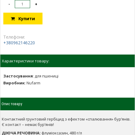
-
+
Купити
Телефони:
+380962146220
Характеристики товару:
Застосування
:
для пшениці
Виробник
:
Nufarm
Опис товару
Контактний грунтовий гербіцид з ефектом «спалювання» бур’янів.
Є контакт – немає бур’янів!
ДІЮЧА РЕЧОВИНА:
флуміоксазин, 480 г/л