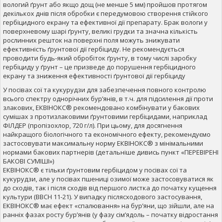
вологий ґрунт або якщо дощ (не менше 5 мм) пройшов протягом
декількох днів після обробки є передумовою створення стійкого
гербіцидного екрану та ефективної дії препарату. Брак вологи у
поверхневому шарі ґрунту, великі грудки та значна кількість
рослинних решток на поверхні поля можуть знижувати
ефективність ґрунтової дії гербіциду. Не рекомендується
проводити будь-який обробіток ґрунту, в тому числі заробку
гербіциду у ґрунт – це призведе до порушення гербіцидного
екрану та зниження ефективності ґрунтової дії гербіциду
У посівах сої та кукурудзи для забезпечення повного контролю
всього спектру однорічних бур’янів, в т.ч. для підсилення дії проти
злакових, ЕКВІНОКС® рекомендовано комбінувати у бакових
сумішах з протизлаковими ґрунтовими гербіцидами, наприклад
ФІЛДЕР (пропізохлор, 720 г/л). При цьому, для досягнення
найкращого біологічного та економічного ефекту, рекомендуємо
застосовувати максимальну норму ЕКВІНОКС® з мінімальними
нормами бакових партнерів (детальніше дивись пункт «ПЕРЕВІРЕНІ
БАКОВІ СУМІШІ»)
ЕКВІНОКС® є тільки ґрунтовим гербіцидом у посівах сої та
кукурудзи, але у посівах пшениці озимої може застосовуватися як
до сходів, так і після сходів від першого листка до початку кущення
культури (ВВСН 11-21). У випадку післясходового застосування,
ЕКВІНОКС® має ефект «спалювання» на бур’яни, що зійшли, але на
ранніх фазах росту бур’янів (у фазу сім’ядоль – початку відростання