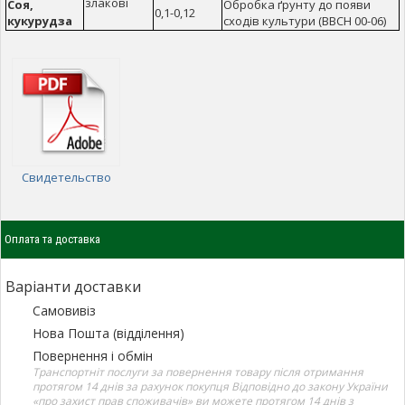
злакові
Соя,
Обробка ґрунту до появи
0,1-0,12
кукурудза
сходів культури (ВВСН 00-06)
Свидетельство
Оплата та доставка
Варіанти доставки
Самовивіз
Нова Пошта (відділення)
Повернення і обмін
Транспортніт послуги за повернення товару після отримання
протягом 14 днів за рахунок покупця Відповідно до закону України
«про захист прав споживачів» ви можете протягом 14 днів з