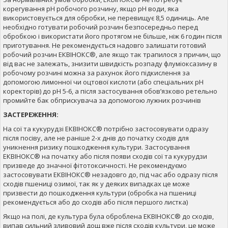
корегування рН робочого розчину, якщо рН води, яка
використовується для обробки, не перевищує 8,5 одиниць. Але
необхідно готувати робочий розчин безпосередньо перед
обробкою і використати його протягом не більше, ніж 6 годин після
приготування. Не рекомендується надовго залишати готовий
робочий розчин ЕКВІНОКС®, але якщо так трапилося з причин, що
від вас не залежать, знизити швидкість розпаду флуміоксазину в
робочому розчині можна за рахунок його підкислення за
допомогою лимонної чи оцтової кислоти (або спеціальних рН
коректорів) до рН 5-6, а після застосування обов’язково ретельно
промийте бак обприскувача за допомогою лужних розчинів
ЗАСТЕРЕЖЕННЯ:
На сої та кукурудзі ЕКВІНОКС® потрібно застосовувати одразу
після посіву, але не раніше 2-х днів до початку сходів для
уникнення ризику пошкодження культури. Застосування
ЕКВІНОКС® на початку або після появи сходів сої та кукурудзи
призведе до значної фітотоксичності. Не рекомендуємо
застосовувати ЕКВІНОКС® незадовго до, під час або одразу після
сходів пшениці озимої, так як у деяких випадках це може
призвести до пошкодження культури (обробка на пшениці
рекомендується або до сходів або після першого листка)
Якщо на полі, де культура була оброблена ЕКВІНОКС® до сходів,
випав сильний зливовий дощ вже після сходів культури, це може