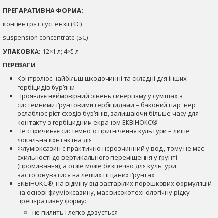
ПРЕПАРАТИВНА ФОРМА:
концентрат суспензії (КС)
suspension concentrate (SC)
УПАКОВКА:
12×1 л; 4×5 л
ПЕРЕВАГИ
Контролює найбільш шкодочинні та складні для інших
гербіцидів бур’яни
Проявляє неймовірний рівень синергізму у сумішах з
системними ґрунтовими гербіцидами – баковий партнер
ослаблює ріст сходів бур’янів, залишаючи більше часу для
контакту з гербіцидним екраном ЕКВІНОКС®
Не спричиняє системного пригнічення культури – лише
локальна контактна дія
Флуміоксазин є практично нерозчинний у воді, тому не має
схильності до вертикального переміщення у ґрунті
(промивання), а отже може безпечно для культури
застосовуватися на легких піщаних ґрунтах
ЕКВІНОКС®, на відміну від застарілих порошкових формуляцій
на основі флуміоксазину, має високотехнологічну рідку
препаративну форму:
не пилить і легко дозується