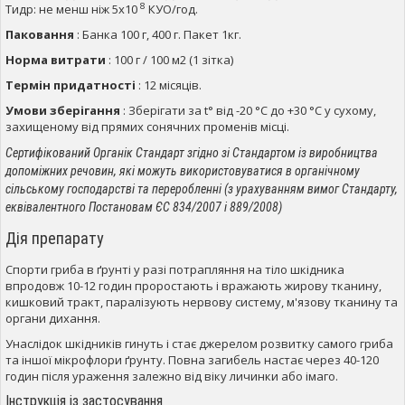
8
Тидр: не менш ніж 5x10
КУО/год.
Паковання
: Банка 100 г, 400 г. Пакет 1кг.
Норма витрати
: 100 г / 100 м2 (1 зітка)
Термін придатності
: 12 місяців.
Умови зберігання
: Зберігати за t° від -20 °C до +30 °C у сухому,
захищеному від прямих сонячних променів місці.
Сертифікований Органік Стандарт згідно зі Стандартом із виробництва
допоміжних речовин, які можуть використовуватися в органічному
сільському господарстві та переробленні (з урахуванням вимог Стандарту,
еквівалентного Постановам ЄС 834/2007 і 889/2008)
Дія препарату
Спорти гриба в ґрунті у разі потрапляння на тіло шкідника
впродовж 10-12 годин проростають і вражають жирову тканину,
кишковий тракт, паралізують нервову систему, м'язову тканину та
органи дихання.
Унаслідок шкідників гинуть і стає джерелом розвитку самого гриба
та іншої мікрофлори ґрунту. Повна загибель настає через 40-120
годин після ураження залежно від віку личинки або імаго.
Інструкція із застосування