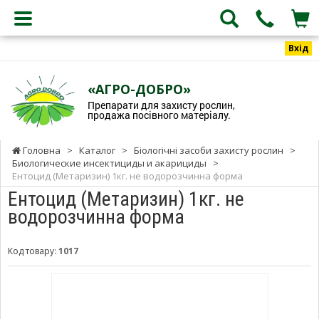
Вхід
«АГРО-ДОБРО»
Препарати для захисту рослин,
продажа посівного матеріалу.
Головна
>
Каталог
>
Біологічні засоби захисту рослин
>
Биологические инсектициды и акарициды
>
Ентоцид (Метаризин) 1кг. не водорозчинна форма
Ентоцид (Метаризин) 1кг. не
водорозчинна форма
Код товару:
1017