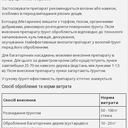
Застосовувати препарат рекомендується восени або навесні,
особливо в період випадання рясних дощів.
Ентоцид (Метаризин) змішати з торфом, піском, органічними
добривами, рівномірно розподілити поверхнею ґрунту. Після
внесення препарату ґрунт обробляється відповідно до технології:
запалювання, культивація, дискування,
окучування. Найефективніше вносити препарат у вологий ґрунт
перед його обробленням.
Для багаторічних насаджень можливе внесення препарату в
лунки. Для цього за діаметром крони (або куща) готують лунки
завглибшки 25-70 см навколо дерева (відстань між лунками 1-1,5
м). Після внесення препарату лунки загортають ґрунтом.
У сухому ґрунті ефективність препарату істотно знижується.
Спосіб оброблення та норми витрати
Норма
Спосіб внесення
витрати
50 - 100 г/
Розкидання ґрунтом
стінка
Оброблення багаторічних дерев (кустарців) із
10 - 20 г/