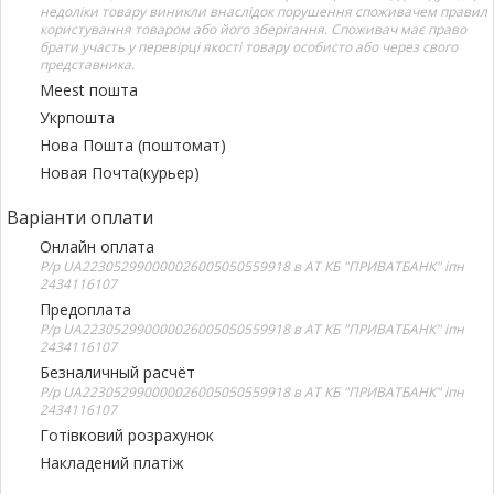
недоліки товару виникли внаслідок порушення споживачем правил
користування товаром або його зберігання. Споживач має право
брати участь у перевірці якості товару особисто або через свого
представника.
Meest пошта
Укрпошта
Нова Пошта (поштомат)
Новая Почта(курьер)
Варіанти оплати
Онлайн оплата
Р/р UA223052990000026005050559918 в АТ КБ "ПРИВАТБАНК" іпн
2434116107
Предоплата
Р/р UA223052990000026005050559918 в АТ КБ "ПРИВАТБАНК" іпн
2434116107
Безналичный расчёт
Р/р UA223052990000026005050559918 в АТ КБ "ПРИВАТБАНК" іпн
2434116107
Готівковий розрахунок
Накладений платіж