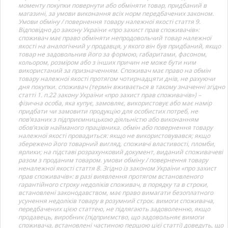
моменту покупки повернути або обміняти товар, придбаний в
магазині, за умови виконання всіх норм передбачених законом.
Умови обміну / повернення товару належної якості стаття 9.
Відповідно до закону України «про захист прав споживачів»:
споживач має право обміняти непродовольчий товар належної
якості на аналогічний у продавця, у якого він був придбаний, якщо
товар не задовольнив його за формою, габаритами, фасоном,
кольором, розміром або з інших причин не може бути ним
використаний за призначенням. Споживач має право на обмін
товару належної якості протягом чотирнадцяти днів, не рахуючи
дня покупки. споживач (термін вживається в такому значенні згідно
статті 1. п.22 закону України «про захист прав споживачів») –
фізична особа, яка купує, замовляє, використовує або має намір
придбати чи замовити продукцію для особистих потреб, не
пов’язаних з підприємницькою діяльністю або виконанням
обов’язків найманого працівника. обмін або повернення товару
належної якості провадиться: якщо не використовувався; якщо
збережено його товарний вигляд, споживчі властивості, пломби,
ярлики; на підставі розрахунковий документ, виданий споживачеві
разом з проданим товаром. умови обміну / повернення товару
неналежної якості стаття 8. Згідно із законом України «про захист
прав споживачів»: в разі виявлення протягом встановленого
гарантійного строку недоліків споживач, в порядку та в строки,
встановлені законодавством, має право вимагати безоплатного
усунення недоліків товару в розумний строк. вимоги споживача,
передбачених цією статтею, не підлягають задоволенню, якщо
продавець, виробник (підприємство, що задовольняє вимоги
споживача, встановлені частиною першою цієї статті) доведуть, що