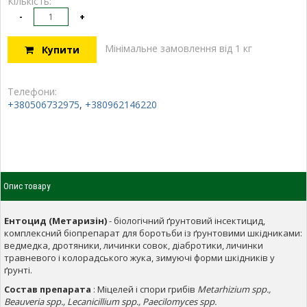
Кількість:
-
+
Мінімальне замовлення від 1 кг
Купити
Телефони:
+380506732975
,
+380962146220
Опис товару
Ентоцид (Метаризін)
- біологічний ґрунтовий інсектицид,
комплексний біопрепарат для боротьби із ґрунтовими шкідниками:
ведмедка, дротяники, личинки совок, діабротики, личинки
травневого і колорадського жука, зимуючі форми шкідників у
ґрунті.
Состав препарата
: Міцелей і спори грибів
Metarhizium spp.,
Beauveria spp., Lecanicillium spp., Paecilomyces spp.