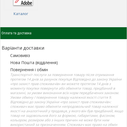
Каталог
Оплата та доставка
Варіанти доставки
Самовивіз
Нова Пошта (відділення)
Повернення і обмін
Транспортніт послуги за повернення товару після отримання
протягом 14 днів за рахунок покупця Відповідно до закону України
«про захист прав споживачів» ви можете протягом 14 днів з
моменту покупки повернути або обміняти товар, придбаний в
магазині, за умови виконання всіх норм передбачених законом.
Умови обміну / повернення товару належної якості стаття 9.
Відповідно до закону України «про захист прав споживачів»:
споживач має право обміняти непродовольчий товар належної
якості на аналогічний у продавця, у якого він був придбаний, якщо
товар не задовольнив його за формою, габаритами, фасоном,
кольором, розміром або з інших причин не може бути ним
використаний за призначенням. Споживач має право на обмін