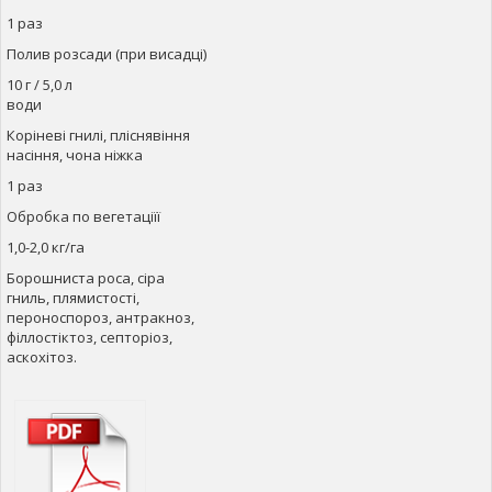
1 раз
Полив розсади (при висадці)
10 г / 5,0 л
води
Коріневі гнилі, пліснявіння
насіння, чона ніжка
1 раз
Обробка по вегетаціїї
1,0-2,0 кг/га
Борошниста роса, сіра
гниль, плямистості,
пероноспороз, антракноз,
філлостіктоз, септоріоз,
аскохітоз.