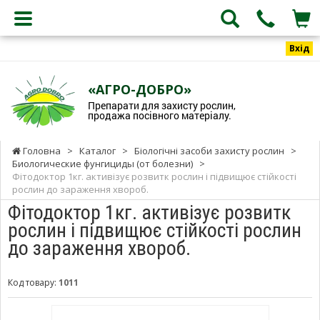
Вхід
«АГРО-ДОБРО»
Препарати для захисту рослин,
продажа посівного матеріалу.
Головна
>
Каталог
>
Біологічні засоби захисту рослин
>
Биологические фунгициды (от болезни)
>
Фітодоктор 1кг. активізує розвитк рослин і підвищює стійкості
рослин до зараження хвороб.
Фітодоктор 1кг. активізує розвитк
рослин і підвищює стійкості рослин
до зараження хвороб.
Код товару:
1011