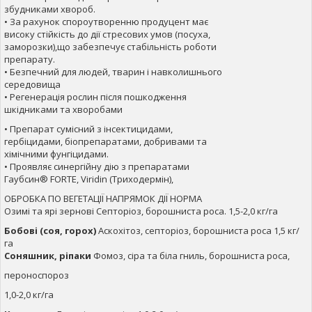
збудниками хвороб.
• За рахунок спороутворенню продуцент має
високу стійкість до дії стресових умов (посуха,
заморозки),що забезпечує стабільність роботи
препарату.
• Безпечний для людей, тварин і навколишнього
середовища
• Регенерація рослин після пошкодження
шкідниками та хворобами
• Препарат сумісний з інсектицидами,
гербіцидами, біопрепаратами, добривами та
хімічними фунгіцидами.
• Проявляє синергійну дію з препаратами
Гаубсин® FORTE, Viridin (Триходермін),
ОБРОБКА ПО ВЕГЕТАЦІЇ НАПРЯМОК ДІЇ НОРМА
Озимі та ярі зернові Септоріоз, борошниста роса. 1,5-2,0 кг/га
Бобові (соя, горох)
Аскохітоз, септоріоз, борошниста роса 1,5 кг/
га
Соняшник, ріпаки
Фомоз, сіра та біла гниль, борошниста роса,
пероноспороз
1,0-2,0 кг/га