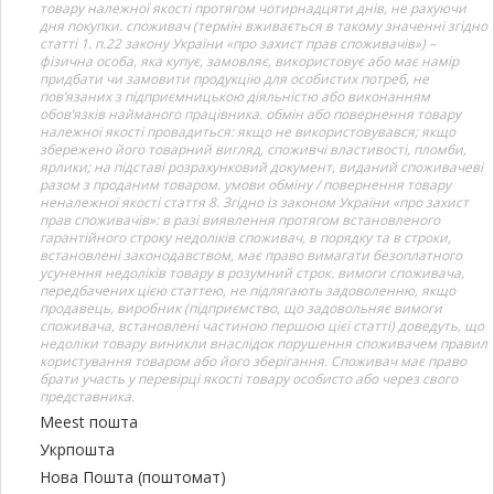
товару належної якості протягом чотирнадцяти днів, не рахуючи
дня покупки. споживач (термін вживається в такому значенні згідно
статті 1. п.22 закону України «про захист прав споживачів») –
фізична особа, яка купує, замовляє, використовує або має намір
придбати чи замовити продукцію для особистих потреб, не
пов’язаних з підприємницькою діяльністю або виконанням
обов’язків найманого працівника. обмін або повернення товару
належної якості провадиться: якщо не використовувався; якщо
збережено його товарний вигляд, споживчі властивості, пломби,
ярлики; на підставі розрахунковий документ, виданий споживачеві
разом з проданим товаром. умови обміну / повернення товару
неналежної якості стаття 8. Згідно із законом України «про захист
прав споживачів»: в разі виявлення протягом встановленого
гарантійного строку недоліків споживач, в порядку та в строки,
встановлені законодавством, має право вимагати безоплатного
усунення недоліків товару в розумний строк. вимоги споживача,
передбачених цією статтею, не підлягають задоволенню, якщо
продавець, виробник (підприємство, що задовольняє вимоги
споживача, встановлені частиною першою цієї статті) доведуть, що
недоліки товару виникли внаслідок порушення споживачем правил
користування товаром або його зберігання. Споживач має право
брати участь у перевірці якості товару особисто або через свого
представника.
Meest пошта
Укрпошта
Нова Пошта (поштомат)