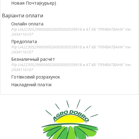
Новая Почта(курьер)
Варіанти оплати
Онлайн оплата
Р/р UA223052990000026005050559918 в АТ КБ "ПРИВАТБАНК" іпн
2434116107
Предоплата
Р/р UA223052990000026005050559918 в АТ КБ "ПРИВАТБАНК" іпн
2434116107
Безналичный расчёт
Р/р UA223052990000026005050559918 в АТ КБ "ПРИВАТБАНК" іпн
2434116107
Готівковий розрахунок
Накладений платіж