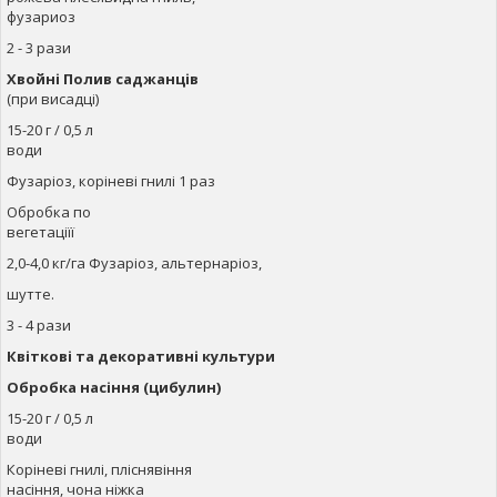
фузариоз
2 - 3 рази
Хвойні Полив саджанців
(при висадці)
15-20 г / 0,5 л
води
Фузаріоз, коріневі гнилі 1 раз
Обробка по
вегетаціїї
2,0-4,0 кг/га Фузаріоз, альтернаріоз,
шутте.
3 - 4 рази
Квіткові та декоративні культури
Обробка
насіння (цибулин)
15-20 г / 0,5 л
води
Коріневі гнилі, пліснявіння
насіння, чона ніжка