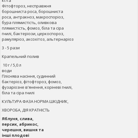
кг/га
Фітофтороз, несправжня
борошниста роса, борошниста
роса, антракноз, макроспоріоз,
бура плямистість, оливкова
плямистість, фомоз, біла та сіра
гнилі, бактеріози, церкоспороз,
рамуляріоз, аксохітоз, альтернаріоз
3 - 5 рази
Крапельний полив
10 г / 5,0 л
води
Пліснява насіння, судинний
бактеріоз, фітофтороз, фомоз,
фузаріозне в'янення, коріневі гнилі,
біла та сіра гнилі
КУЛЬТУРА ФАЗА НОРМА ШКІДНИК,
ХВОРОБА, ДІЯ КРАТНІСТЬ
Яблуня, слива,
персик, абрикос,
черешня, вишня та
інші плодові