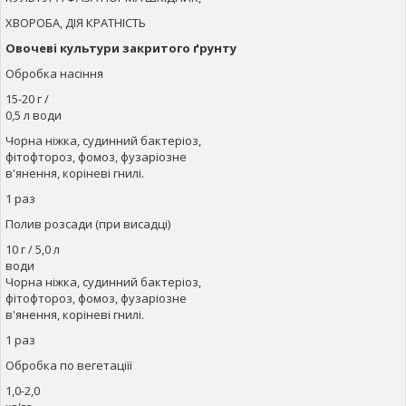
ХВОРОБА, ДІЯ КРАТНІСТЬ
Овочеві культури закритого ґрунту
Обробка насіння
15-20 г /
0,5 л води
Чорна ніжка, судинний бактеріоз,
фітофтороз, фомоз, фузаріозне
в'янення, коріневі гнилі.
1 раз
Полив розсади (при висадці)
10 г / 5,0 л
води
Чорна ніжка, судинний бактеріоз,
фітофтороз, фомоз, фузаріозне
в'янення, коріневі гнилі.
1 раз
Обробка по вегетаціїї
1,0-2,0