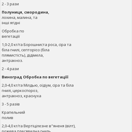
2 - 3 рази
Полуниця, смородина,
лохина, малина, та
інші ягідні
Обробка по
вегетаціїї
1,0-2,0 кг/га Борошниста роса, сіра та
біла гнилі, септоріоз (біла
плямистість), дідімела,
антракноз.
2 - 4 рази
Виноград Обробка по вегетаціїї
2,0-4,0 кг/га Мілдью, оїдіум, сіра та біла
гнилі, церкоспороз,
антракноз, краснуха
3 - 5 разів
Крапельний
полив
2,0-4,0 кг/га Вертіцілезне в"яненя (вілт),
рожева плесявидна гниль,