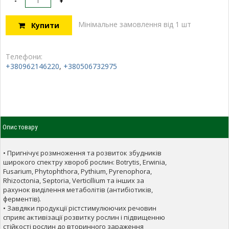
-
+
Мінімальне замовлення від 1 шт
Купити
Телефони:
+380962146220
,
+380506732975
Опис товару
• Пригнічує розмноження та розвиток збудників
широкого спектру хвороб рослин: Botrytis, Erwinia,
Fusarium, Phytophthora, Pythium, Pyrenophora,
Rhizoctonia, Septoria, Verticillium та інших за
рахунок виділення метаболітів (антибіотиків,
ферментів).
• Завдяки продукції рістстимулюючих речовин
сприяє активізації розвитку рослин і підвищенню
стійкості рослин до вторинного зараження