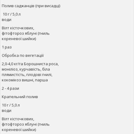
Полив саджанців (при висадці)
10 г / 5,0 л
води
Вілт кісточкових,
фітофтороз яблуні (гниль
кореневої шийки)
1 раз
Обробка по вегетаціїї
2,0-4,0 кг/га Борошниста роса,
моніліоз, курчавість, біла
плямистість, плодові гнилі,
кокомікоз вишні, парша
2 - 4 рази
Крапельний полив
10 г / 5,0 л
води
Вілт кісточкових,
фітофтороз яблуні (гниль
кореневої шийки)