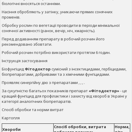
біологічні вносяться останніми.
Насіння обробляють у затінку, уникаючи прямих сонячних
променів.
Обробку рослин по вегетації проводити в періоди мінімальної
сонячної активності (ранок, вечір, ніч, хмарність).
Перед додаванням препарату в робочий розчин його
рекомендовано збовтати.
Робочий розчин потрібно використати протягом 6 годин.
Інструкція застосування
Біофунгіцид
Фітодоктор
сумісний з інсектицидами, гербіцидами,
біопрепаратами, добривами та з хімічними фунгіцидами.
Проявляє синергійну дію з препаратами
,
,
,
.
За сукупністю багатьох показників препарат
«Фітодоктор»
- це
кращий фунгіцид для профілактики і захисту від хвороб в Україні у
категорії аналогічних біопрепаратів.
Спосіб обробки та норми витрат
Картопля
Спосіб обробки, витрата
Норма,
Хвороби
робочого розчину
л/га