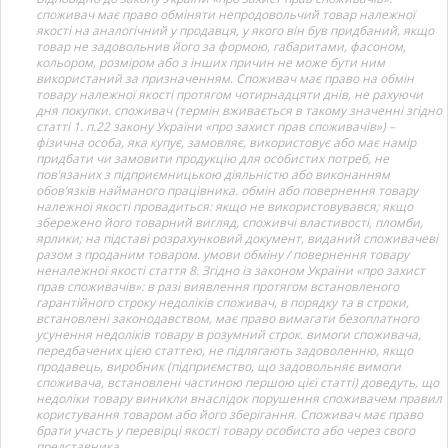
споживач має право обміняти непродовольчий товар належної
якості на аналогічний у продавця, у якого він був придбаний, якщо
товар не задовольнив його за формою, габаритами, фасоном,
кольором, розміром або з інших причин не може бути ним
використаний за призначенням. Споживач має право на обмін
товару належної якості протягом чотирнадцяти днів, не рахуючи
дня покупки. споживач (термін вживається в такому значенні згідно
статті 1. п.22 закону України «про захист прав споживачів») –
фізична особа, яка купує, замовляє, використовує або має намір
придбати чи замовити продукцію для особистих потреб, не
пов’язаних з підприємницькою діяльністю або виконанням
обов’язків найманого працівника. обмін або повернення товару
належної якості провадиться: якщо не використовувався; якщо
збережено його товарний вигляд, споживчі властивості, пломби,
ярлики; на підставі розрахунковий документ, виданий споживачеві
разом з проданим товаром. умови обміну / повернення товару
неналежної якості стаття 8. Згідно із законом України «про захист
прав споживачів»: в разі виявлення протягом встановленого
гарантійного строку недоліків споживач, в порядку та в строки,
встановлені законодавством, має право вимагати безоплатного
усунення недоліків товару в розумний строк. вимоги споживача,
передбачених цією статтею, не підлягають задоволенню, якщо
продавець, виробник (підприємство, що задовольняє вимоги
споживача, встановлені частиною першою цієї статті) доведуть, що
недоліки товару виникли внаслідок порушення споживачем правил
користування товаром або його зберігання. Споживач має право
брати участь у перевірці якості товару особисто або через свого
представника.