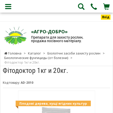
Вхід
«АГРО-ДОБРО»
Препарати для захисту рослин,
продажа посівного матеріалу.
Головна
>
Каталог
>
Біологічні засоби захисту рослин
>
Биологические фунгициды (от болезни)
>
Фітодоктор 1кг и 20кг.
Фітодоктор 1кг и 20кг.
Код товару:
AD-2010
Плодові дерева, кущі ягідних культур