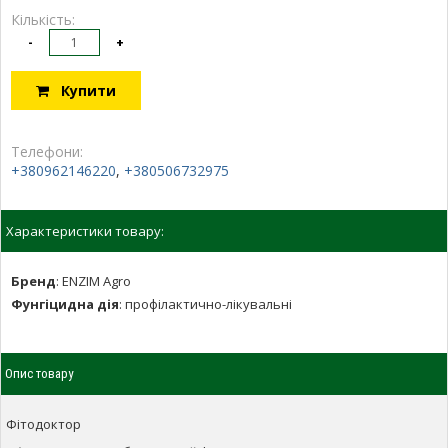
Кількість:
-
+
Купити
Телефони:
+380962146220
,
+380506732975
Характеристики товару:
Бренд
:
ENZIM Agro
Фунгіцидна дія
:
профілактично-лікувальні
Опис товару
Фітодоктор