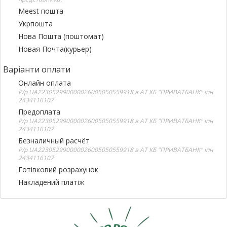
Meest пошта
Укрпошта
Нова Пошта (поштомат)
Новая Почта(курьер)
Варіанти оплати
Онлайн оплата
Р/р UA223052990000026005050559918 в АТ КБ "ПРИВАТБАНК" іпн
2434116107
Предоплата
Р/р UA223052990000026005050559918 в АТ КБ "ПРИВАТБАНК" іпн
2434116107
Безналичный расчёт
Р/р UA223052990000026005050559918 в АТ КБ "ПРИВАТБАНК" іпн
2434116107
Готівковий розрахунок
Накладений платіж