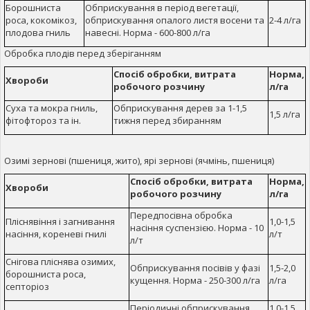
Борошниста
Обприскування в період вегетації,
роса, кокомікоз,
обприскування опалого листя восени та
2-4 л/га
плодова гниль
навесні. Норма - 600-800 л/га
Обробка плодів перед зберіганням
Спосіб обробки, витрата
Норма,
Хвороби
робочого розчину
л/га
Суха та мокра гниль,
Обприскування дерев за 1-1,5
1,5 л/га
фітофтороз та ін.
тижня перед збиранням
Озимі зернові (пшениця, жито), ярі зернові (ячмінь, пшениця)
Спосіб обробки, витрата
Норма,
Хвороби
робочого розчину
л/га
Передпосівна обробка
Пліснявіння і загнивання
1,0-1,5
насіння суспензією. Норма - 10
насіння, кореневі гнилі
л/т
л/т
Снігова пліснява озимих,
Обприскування посівів у фазі
1,5-2,0
борошниста роса,
кущення. Норма - 250-300 л/га
л/га
септоріоз
Періодичні обприскування
1,0-1,5