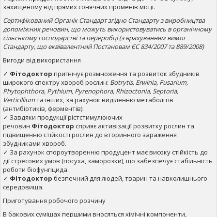
захищеному від прямих сонячних променів місці.
Сертифікований Органік Стандарт згідно Стандарту з виробництва
допоміжних речовин, що можуть використовуватись в органічному
сільському господарстві та переробці (з врахуванням вимог
Стандарту, що еквівалентний Постановам ЄС 834/2007 та 889/2008)
Вигоди від використання
✓
Фітодоктор
пригнічує розмноження та розвиток збудників
широкого спектру хвороб рослин:
Botrytis
,
Erwinia
,
Fusarium
,
Phytophthora
,
Pythium
,
Pyrenophora
,
Rhizoctonia
,
Septoria
,
Verticillium
та інших, за рахунок виділенню метаболітів
(антибіотиків, ферментів).
✓ Завдяки продукції рістстимулюючих
речовин
Фітодоктор
сприяє активізації розвитку рослин та
підвищенню стійкості рослин до вторинного зараження
збудниками хвороб.
✓ За рахунок спороутворенню продуцент має високу стійкість до
дії стресових умов (посуха, заморозки), що забезпечує стабільність
роботи біофунгіцида.
✓
Фітодоктор
безпечний для людей, тварин та навколишнього
середовища.
Приготування робочого розчину
В бакових сумішах першими вносяться хімічні компоненти,