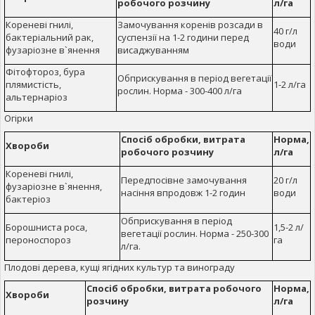
робочого розчину
л/га
Кореневі гнилі,
Замочування коренів розсади в
40 г/л
бактеріальний рак,
суспензії на 1-2 години перед
води
фузаріозне в`янення
висаджуванням
Фітофтороз, бура
Обприскування в період вегетації
плямистість,
1-2 л/га
рослин. Норма - 300-400 л/га
альтернаріоз
Огірки
Спосіб обробки, витрата
Норма,
Хвороби
робочого розчину
л/га
Кореневі гнилі,
Передпосівне замочування
20 г/л
фузаріозне в`янення,
насіння впродовж 1-2 годин
води
бактеріоз
Обприскування в період
Борошниста роса,
1,5-2 л/
вегетації рослин. Норма - 250-300
пероноспороз
га
л/га.
Плодові дерева, кущі ягідних культур та винограду
Спосіб обробки, витрата робочого
Норма,
Хвороби
розчину
л/га