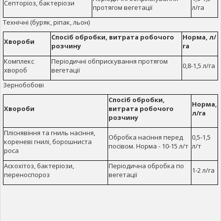
Септоріоз, бактеріози
протягом вегетації
л/га
Технічні (буряк, ріпак, льон)
Спосіб обробки, витрата робочого
Норма, л/
Хвороби
розчину
га
Комплекс
Періодичні обприскування протягом
0,8-1,5 л/га
хвороб
вегетації
Зернобобові
Спосіб обробки,
Норма,
Хвороби
витрата робочого
л/га
розчину
Пліснявіння та гниль насіння,
Обробка насіння перед
0,5-1,5
кореневі гнилі, борошниста
посівом. Норма - 10-15 л/т
л/т
роса
Аскохітоз, бактеріози,
Періодична обробка по
1-2 л/га
переноспороз
вегетації