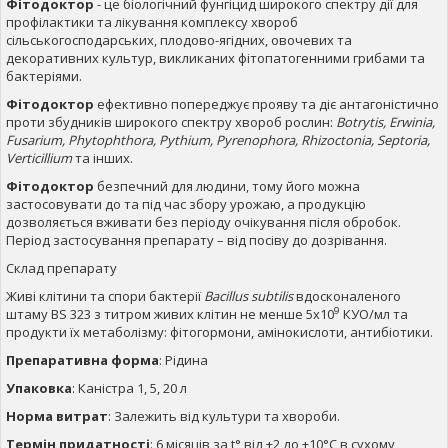
Фітодоктор
- це біологічний фунгіцид широкого спектру дії для
профілактики та лікування комплексу хвороб
сільськогосподарських, плодово-ягідних, овочевих та
декоративних культур, викликаних фітопатогенними грибами та
бактеріями.
Фітодоктор
ефективно попереджує прояву та діє антагоністично
проти збудників широкого спектру хвороб рослин:
Botrytis, Erwinia,
Fusarium, Phytophthora, Pythium, Pyrenophora, Rhizoctonia, Septoria,
Verticillium
та інших.
Фітодоктор
безпечний для людини, тому його можна
застосовувати до та під час збору урожаю, а продукцію
дозволяється вживати без періоду очікування після обробок.
Період застосування препарату – від посіву до дозрівання.
Склад препарату
Живі клітини та спори бактерії
Bacillus subtilis
вдосконаленого
9
штаму BS 323 з титром живих клітин не менше 5х10
КУО/мл та
продукти їх метаболізму: фітогормони, амінокислоти, антибіотики.
Препаративна форма
: Рідина
Упаковка
: Каністра 1, 5, 20 л
Норма витрат
: Залежить від культури та хвороби.
Термін придатності
: 6 місяців за t° від +2 до +10°С в сухому,