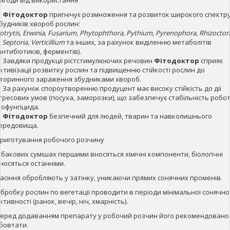
✓
Фітодоктор
пригнічує розмноження та розвиток широкого спектр
будників хвороб рослин:
otrytis
,
Erwinia
,
Fusarium
,
Phytophthora
,
Pythium
,
Pyrenophora
,
Rhizocton
,
Septoria
,
Verticillium
та інших, за рахунок виділенню метаболітів
антибіотиків, ферментів).
 Завдяки продукції рістстимулюючих речовин
Фітодоктор
сприяє
ктивізації розвитку рослин та підвищенню стійкості рослин до
торинного зараження збудниками хвороб.
 За рахунок спороутворенню продуцент має високу стійкість до дії
тресових умов (посуха, заморозки), що забезпечує стабільність робо
іофунгіцида.
✓
Фітодоктор
безпечний для людей, тварин та навколишнього
ередовища.
риготування робочого розчину
 бакових сумішах першими вносяться хімічні компоненти, біологічні
носяться останніми.
асіння обробляють у затінку, уникаючи прямих сонячних променів.
бробку рослин по вегетації проводити в періоди мінімальної сонячно
ктивності (ранок, вечір, ніч, хмарність).
еред додаванням препарату у робочий розчин його рекомендовано
бовтати.