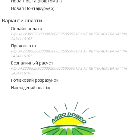
Нова Пошта (поштомат)
Новая Почта(курьер)
Варіанти оплати
Онлайн оплата
Р/р UA223052990000026005050559918 в АТ КБ "ПРИВАТБАНК" іпн
2434116107
Предоплата
Р/р UA223052990000026005050559918 в АТ КБ "ПРИВАТБАНК" іпн
2434116107
Безналичный расчёт
Р/р UA223052990000026005050559918 в АТ КБ "ПРИВАТБАНК" іпн
2434116107
Готівковий розрахунок
Накладений платіж