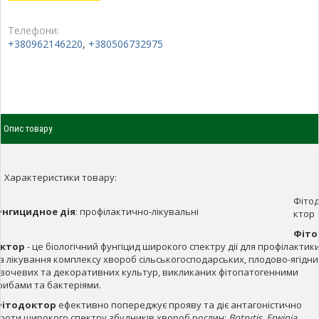
Телефони:
+380962146220
,
+380506732975
Опис товару
Характеристики товару:
Фіто
нгицидное дія
:
профілактично-лікувальні
ктор
Фіто
ктор
- це біологічний фунгіцид широкого спектру дії для профілактик
а лікування комплексу хвороб сільськогосподарських, плодово-ягідни
вочевих та декоративних культур, викликаних фітопатогенними
рибами та бактеріями.
ітодоктор
ефективно попереджує прояву та діє антагоністично
роти широкого спектру збудників хвороб рослин:
Botrytis, Erwinia,