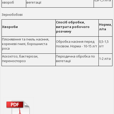
хвороб
вегетації
Зернобобові
Спосіб обробки,
Норма,
Хвороби
витрата робочого
л/га
розчину
Пліснявіння та гниль насіння,
Обробка насіння перед
0,5-1,5
кореневі гнилі, борошниста
посівом. Норма - 10-15 л/т
л/т
роса
Аскохітоз, бактеріози,
Періодична обробка по
1-2 л/га
переноспороз
вегетації