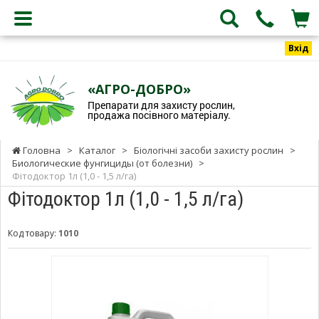
Вхід
«АГРО-ДОБРО»
Препарати для захисту рослин,
продажа посівного матеріалу.
Головна
>
Каталог
>
Біологічні засоби захисту рослин
>
Биологические фунгициды (от болезни)
>
Фітодоктор 1л (1,0 - 1,5 л/га)
Фітодоктор 1л (1,0 - 1,5 л/га)
Код товару:
1010