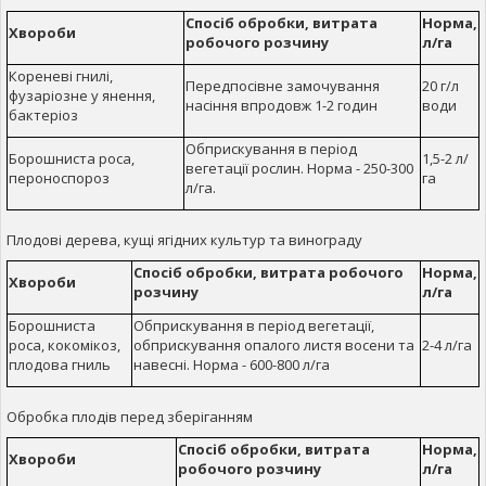
Спосіб обробки, витрата
Норма,
Хвороби
робочого розчину
л/га
Кореневі гнилі,
Передпосівне замочування
20 г/л
фузаріозне у янення,
насіння впродовж 1-2 годин
води
бактеріоз
Обприскування в період
Борошниста роса,
1,5-2 л/
вегетації рослин. Норма - 250-300
пероноспороз
га
л/га.
Плодові дерева, кущі ягідних культур та винограду
Спосіб обробки, витрата робочого
Норма,
Хвороби
розчину
л/га
Борошниста
Обприскування в період вегетації,
роса, кокомікоз,
обприскування опалого листя восени та
2-4 л/га
плодова гниль
навесні. Норма - 600-800 л/га
Обробка плодів перед зберіганням
Спосіб обробки, витрата
Норма,
Хвороби
робочого розчину
л/га