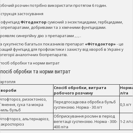
обочий розчин потрібно використати протягом 6 годин.
нструкція застосування
іофунгіцид
Фітодоктор
сумісний з інсектицидами, гербіцидами,
іопрепаратами, добривами та з хімічними фунгіцидами.
роявляє синергійну дію з препаратами
,
,
,
.
а сукупністю багатьох показників препарат
«Фітодоктор»
- це
ращий фунгіцид для профілактики і захисту від хвороб в Україні у
атегорії аналогічних біопрепаратів.
посіб обробки та норми витрат
посіб обробки та норми витрат
артопля
Спосіб обробки, витрата
Норма
Хвороби
робочого розчину
л/га
ітофтороз, ризоктоніоз,
Передпосадкова обробка бульб
`янення, суха та мокра
0,3 л/т
суспензією. Норма - 30 л/т
ниль бульб
Обприскування рослин в період
ітофтороз, альтернаріоз,
вегетації суспензією. Норма - 300-
1-2 л/г
макроспоріоз
400 л/га