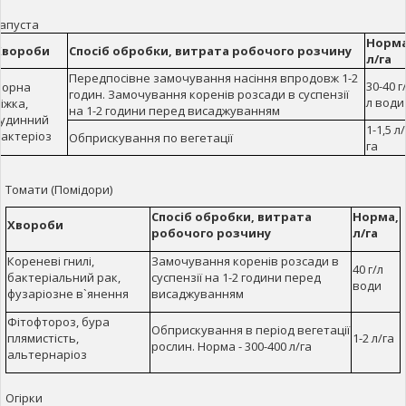
апуста
Норма
Хвороби
Спосіб обробки, витрата робочого розчину
л/га
Передпосівне замочування насіння впродовж 1-2
30-40 г
Чорна
годин. Замочування коренів розсади в суспензії
л води
іжка,
на 1-2 години перед висаджуванням
судинний
1-1,5 л/
бактеріоз
Обприскування по вегетації
га
Томати (Помідори)
Спосіб обробки, витрата
Норма,
Хвороби
робочого розчину
л/га
Кореневі гнилі,
Замочування коренів розсади в
40 г/л
бактеріальний рак,
суспензії на 1-2 години перед
води
фузаріозне в`янення
висаджуванням
Фітофтороз, бура
Обприскування в період вегетації
плямистість,
1-2 л/га
рослин. Норма - 300-400 л/га
альтернаріоз
Огірки