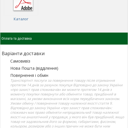
Каталог
Оплата та доставка
Варіанти доставки
Самовивіз
Нова Пошта (відділення)
Повернення і обмін
Транспортніт послуги за повернення товару після отримання
протягом 14 днів за рахунок покупця Відповідно до закону України
«про захист прав споживачів» ви можете протягом 14 днів з
моменту покупки повернути або обміняти товар, придбаний в
магазині, за умови виконання всіх норм передбачених законом.
Умови обміну / повернення товару належної якості стаття 9.
Відповідно до закону України «про захист прав споживачів»:
споживач має право обміняти непродовольчий товар належної
якості на аналогічний у продавця, у якого він був придбаний, якщо
товар не задовольнив його за формою, габаритами, фасоном,
кольором, розміром або з інших причин не може бути ним