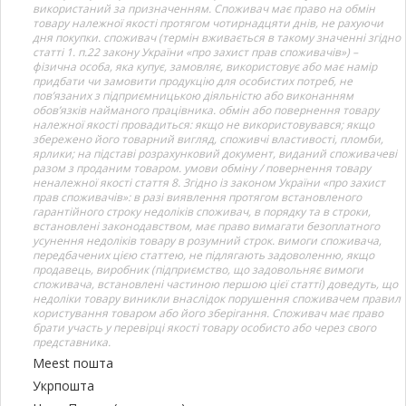
використаний за призначенням. Споживач має право на обмін
товару належної якості протягом чотирнадцяти днів, не рахуючи
дня покупки. споживач (термін вживається в такому значенні згідно
статті 1. п.22 закону України «про захист прав споживачів») –
фізична особа, яка купує, замовляє, використовує або має намір
придбати чи замовити продукцію для особистих потреб, не
пов’язаних з підприємницькою діяльністю або виконанням
обов’язків найманого працівника. обмін або повернення товару
належної якості провадиться: якщо не використовувався; якщо
збережено його товарний вигляд, споживчі властивості, пломби,
ярлики; на підставі розрахунковий документ, виданий споживачеві
разом з проданим товаром. умови обміну / повернення товару
неналежної якості стаття 8. Згідно із законом України «про захист
прав споживачів»: в разі виявлення протягом встановленого
гарантійного строку недоліків споживач, в порядку та в строки,
встановлені законодавством, має право вимагати безоплатного
усунення недоліків товару в розумний строк. вимоги споживача,
передбачених цією статтею, не підлягають задоволенню, якщо
продавець, виробник (підприємство, що задовольняє вимоги
споживача, встановлені частиною першою цієї статті) доведуть, що
недоліки товару виникли внаслідок порушення споживачем правил
користування товаром або його зберігання. Споживач має право
брати участь у перевірці якості товару особисто або через свого
представника.
Meest пошта
Укрпошта