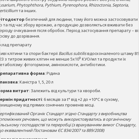
usarium, Phytophthora, Pythium, Pyrenophora, Rhizoctonia, Septoria,
erticillium
та інших.
ітодоктор
безпечний для людини, тому його можна застосовувати
о та під час збору врожаю, а продукцію дозволяється вживати без
еріоду очікування після обробок. Період застосування препарату – ві
осіву до дозрівання.
клад препарату
иві клітини та спори бактерії
Bacillus subtilis
вдосконаленого штаму B
9
23 з титром живих клітин не менше 5х10
КУО/мл та продукти їх
етаболізму: фітогормони, амінокислоти, антибіотики.
репаративна форма
: Рідина
паковка
: Каністра 1, 5, 20 л
орма витрат
: Залежить від культури та хвороби.
ермін придатності
: 6 місяців за t° від +2 до +10°С в сухому,
ахищеному від прямих сонячних променів місці.
ертифікований Органік Стандарт згідно Стандарту з виробництва
опоміжних речовин, що можуть використовуватись в органічному
ільському господарстві та переробці (з врахуванням вимог Стандарту,
о еквівалентний Постановам ЄС 834/2007 та 889/2008)
игоди від використання