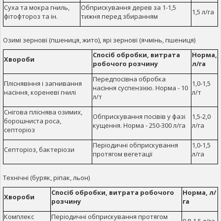
Суха та мокра гниль,
Обприскування дерев за 1-1,5
1,5 л/га
фітофтороз та ін.
тижня перед збиранням
Озимі зернові (пшениця, жито), ярі зернові (ячмінь, пшениця)
Спосіб обробки, витрата
Норма,
Хвороби
робочого розчину
л/га
Передпосівна обробка
Пліснявіння і загнивання
1,0-1,5
насіння суспензією. Норма - 10
насіння, кореневі гнилі
л/т
л/т
Снігова пліснява озимих,
Обприскування посівів у фазі
1,5-2,0
борошниста роса,
кущення. Норма - 250-300 л/га
л/га
септоріоз
Періодичні обприскування
1,0-1,5
Септоріоз, бактеріози
протягом вегетації
л/га
Технічні (буряк, ріпак, льон)
Спосіб обробки, витрата робочого
Норма, л/
Хвороби
розчину
га
Комплекс
Періодичні обприскування протягом
0,8-1,5 л/га