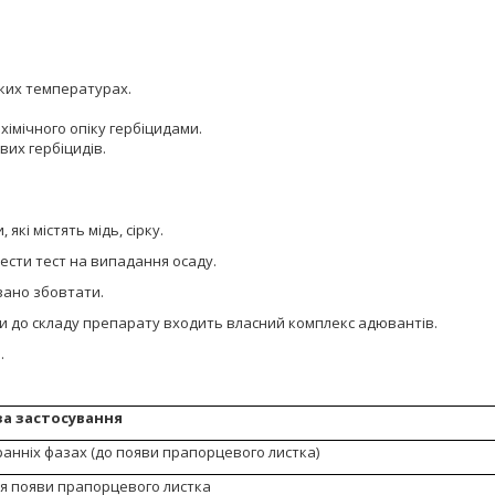
ьких температурах.
хімічного опіку гербіцидами.
вих гербіцидів.
які містять мідь, сірку.
ести тест на випадання осаду.
ано збовтати.
и до складу препарату входить власний комплекс адювантів.
.
а застосування
ранніх фазах (до появи прапорцевого листка)
ля появи прапорцевого листка