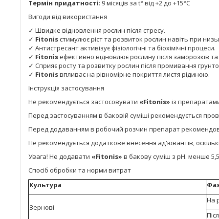
Термін придатності
: 9 місяців за t° від +2 до +15°С
Вигоди від використання
✓ Швидке відновлення рослин після стресу.
✓
Fitonis
стимулює ріст та розвиток рослин навіть при низ
✓ Антистресант активізує фізіологічні та біохімічні процеси.
✓
Fitonis
ефективно відновлює рослину після заморозків та 
✓ Сприяє росту та розвитку рослин після промивання грунто
✓
Fitonis
впливає на рівномірне покриття листя рідиною.
Інструкція застосування
Не рекомендується застосовувати
«
Fitonis
»
із препаратами, 
Перед застосуванням в баковій суміші рекомендується пров
Перед додаванням в робочий розчин препарат рекомендов
Не рекомендується додаткове внесення ад'ювантів, оскільк
Увага! Не додавати
«
Fitonis
»
в бакову суміш з pH. менше 5,5
Спосіб обробки та норми витрат
Культура
Фаз
На 
Зернові
Піс