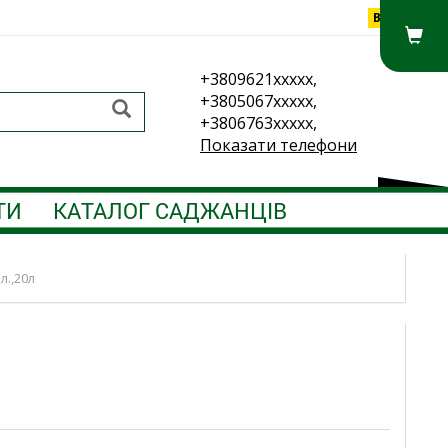
Вхід
+3809621xxxxx,
+3805067xxxxx,
+3806763xxxxx,
Показати телефони
ТИ
КАТАЛОГ САДЖАНЦІВ
л.,20л