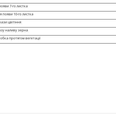
появи 7-го листка
ля появи 10-го листка
фази цвітіння
азу наливу зерна
обка протягом вегетації