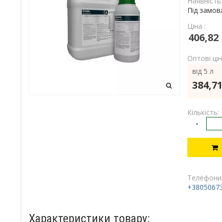
Наявність
Під замов
Ціна :
406,82
Оптові цін
від 5 л
384,71
Кількість:
-
Телефони
+3805067
Характеристики товару: