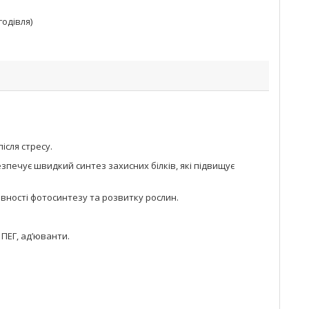
годівля)
ісля стресу.
зпечує швидкий синтез захисних білків, які підвищує
вності фотосинтезу та розвитку рослин.
 ПЕГ, ад’юванти.