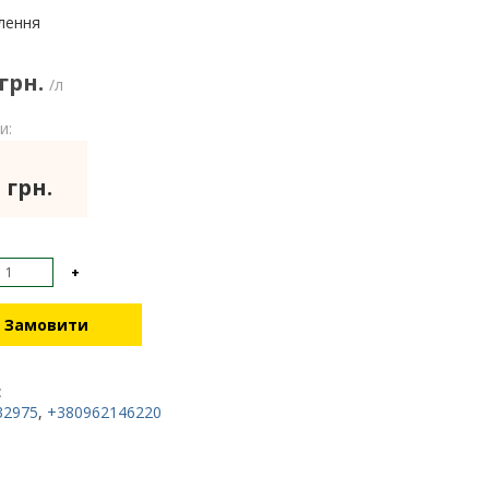
:
лення
 грн.
/л
и:
 грн.
+
Замовити
:
32975
,
+380962146220