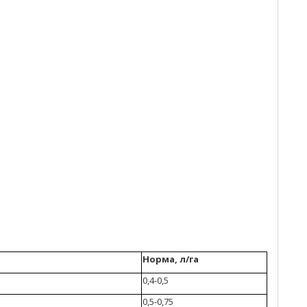
Норма, л/га
0,4-0,5
0,5-0,75