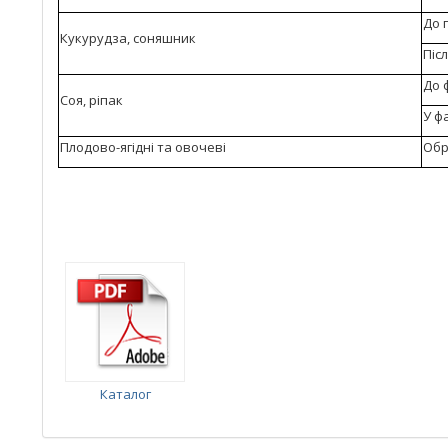
До 
Кукурудза, соняшник
Піс
До 
Соя, ріпак
У ф
Плодово-ягідні та овочеві
Обр
Каталог