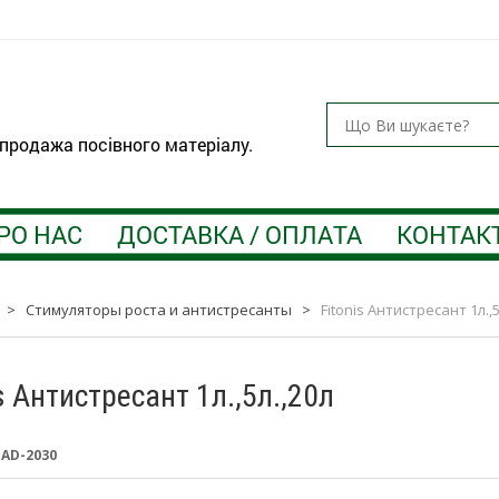
 продажа посівного матеріалу.
РО НАС
ДОСТАВКА / ОПЛАТА
КОНТАК
>
Стимуляторы роста и антистресанты
>
Fitonis Антистресант 1л.,5
s Антистресант 1л.,5л.,20л
:
AD-2030