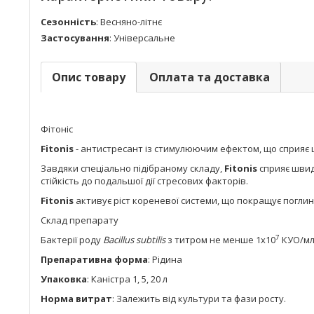
Сезонність
:
Весняно-літнє
Застосування
:
Універсальне
Опис товару
Оплата та доставка
Фітоніс
Fitonis
- антистресант із стимулюючим ефектом, що сприяє ш
Завдяки спеціально підібраному складу,
Fitonis
сприяє швидк
стійкість до подальшої дії стресових факторів.
Fitonis
активує ріст кореневої системи, що покращує погли
Склад препарату
7
Бактерії роду
Bacillus subtilis
з титром не менше 1х10
КУО/мл,
Препаративна форма
: Рідина
Упаковка
: Каністра 1, 5, 20 л
Норма витрат
: Залежить від культури та фази росту.