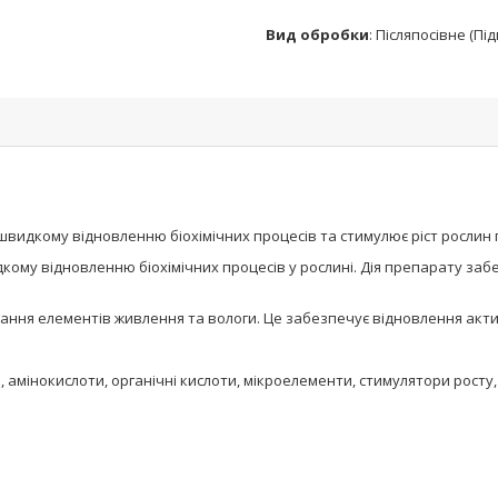
Вид обробки
:
Післяпосівне (Під
видкому відновленню біохімічних процесів та стимулює ріст рослин п
ому відновленню біохімічних процесів у рослині. Дія препарату забе
нання елементів живлення та вологи. Це забезпечує відновлення акти
 амінокислоти, органічні кислоти, мікроелементи, стимулятори росту,