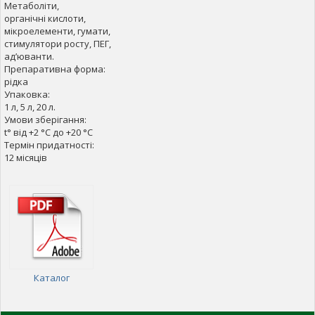
Метаболіти,
органічні кислоти,
мікроелементи, гумати,
стимулятори росту, ПЕГ,
ад’юванти.
Препаративна форма:
рідка
Упаковка:
1 л, 5 л, 20 л.
Умови зберігання:
t° від +2 °С до +20 °С
Термін придатності:
12 місяців
Каталог