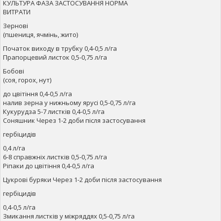
КУЛЬТУРА ФАЗА ЗАСТОСУВАННЯ НОРМА
ВИТРАТИ
Зернові
(пшениця, ячмінь, жито)
Початок виходу в трубку 0,4-0,5 л/га
Прапорцевий листок 0,5-0,75 л/га
Бобові
(соя, горох, нут)
до цвітіння 0,4-0,5 л/га
налив зерна у нижньому ярусі 0,5-0,75 л/га
Кукурудза 5-7 листків 0,4-0,5 л/га
Соняшник Через 1-2 доби після застосування
гербіцидів
0,4 л/га
6-8 справжніх листків 0,5-0,75 л/га
Ріпаки до цвітіння 0,4-0,5 л/га
Цукрові буряки Через 1-2 доби після застосування
гербіцидів
0,4-0,5 л/га
Змикання листків у міжряддях 0,5-0,75 л/га