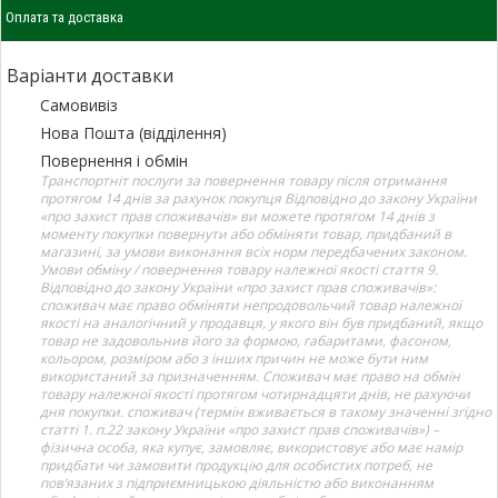
Оплата та доставка
Варіанти доставки
Самовивіз
Нова Пошта (відділення)
Повернення і обмін
Транспортніт послуги за повернення товару після отримання
протягом 14 днів за рахунок покупця Відповідно до закону України
«про захист прав споживачів» ви можете протягом 14 днів з
моменту покупки повернути або обміняти товар, придбаний в
магазині, за умови виконання всіх норм передбачених законом.
Умови обміну / повернення товару належної якості стаття 9.
Відповідно до закону України «про захист прав споживачів»:
споживач має право обміняти непродовольчий товар належної
якості на аналогічний у продавця, у якого він був придбаний, якщо
товар не задовольнив його за формою, габаритами, фасоном,
кольором, розміром або з інших причин не може бути ним
використаний за призначенням. Споживач має право на обмін
товару належної якості протягом чотирнадцяти днів, не рахуючи
дня покупки. споживач (термін вживається в такому значенні згідно
статті 1. п.22 закону України «про захист прав споживачів») –
фізична особа, яка купує, замовляє, використовує або має намір
придбати чи замовити продукцію для особистих потреб, не
пов’язаних з підприємницькою діяльністю або виконанням