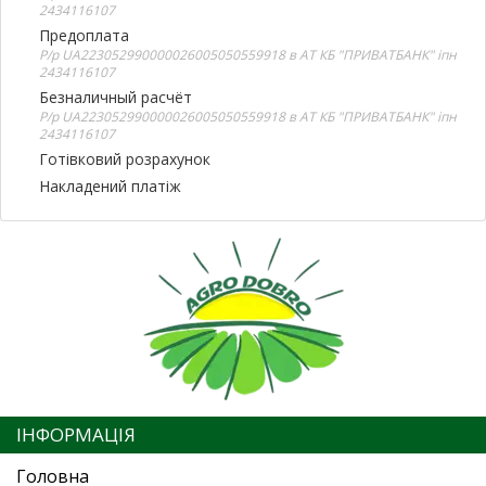
2434116107
Предоплата
Р/р UA223052990000026005050559918 в АТ КБ "ПРИВАТБАНК" іпн
2434116107
Безналичный расчёт
Р/р UA223052990000026005050559918 в АТ КБ "ПРИВАТБАНК" іпн
2434116107
Готівковий розрахунок
Накладений платіж
ІНФОРМАЦІЯ
Головна