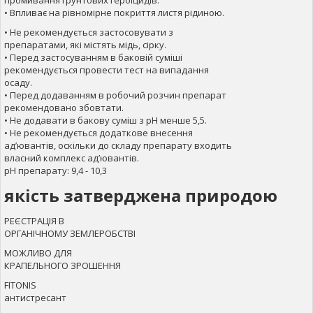
• Впливає на рівномірне покриття листя рідиною.
• Не рекомендується застосовувати з
препаратами, які містять мідь, сірку.
• Перед застосуванням в баковій суміші
рекомендується провести тест на випадання
осаду.
• Перед додаванням в робочий розчин препарат
рекомендовано збовтати.
• Не додавати в бакову суміш з pH менше 5,5.
• Не рекомендується додаткове внесення
ад’ювантів, оскільки до складу препарату входить
власний комплекс ад’ювантів.
рН препарату: 9,4 - 10,3
якість затверджена природою
РЕЄСТРАЦІЯ В
ОРГАНІЧНОМУ ЗЕМЛЕРОБСТВІ
МОЖЛИВО ДЛЯ
КРАПЕЛЬНОГО ЗРОШЕННЯ
FITONIS
антистресант