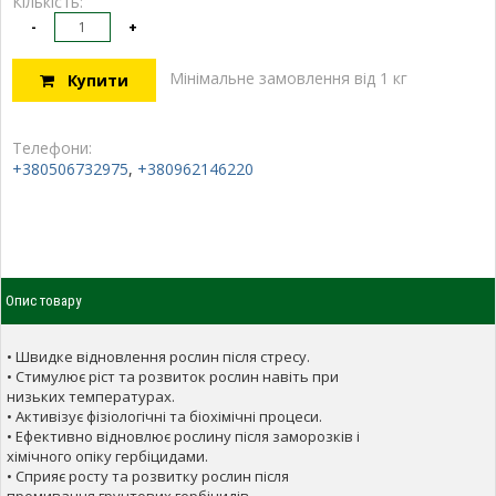
Кількість:
-
+
Мінімальне замовлення від 1 кг
Купити
Телефони:
+380506732975
,
+380962146220
Опис товару
• Швидке відновлення рослин після стресу.
• Стимулює ріст та розвиток рослин навіть при
низьких температурах.
• Активізує фізіологічні та біохімічні процеси.
• Ефективно відновлює рослину після заморозків і
хімічного опіку гербіцидами.
• Сприяє росту та розвитку рослин після
промивання грунтових гербіцидів.