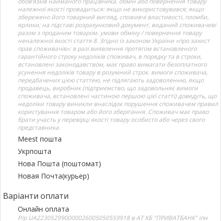
обов’язків найманого працівника. обмін або повернення товару
належної якості провадиться: якщо не використовувався; якщо
збережено його товарний вигляд, споживчі властивості, пломби,
ярлики; на підставі розрахунковий документ, виданий споживачеві
разом з проданим товаром. умови обміну / повернення товару
неналежної якості стаття 8. Згідно із законом України «про захист
прав споживачів»: в разі виявлення протягом встановленого
гарантійного строку недоліків споживач, в порядку та в строки,
встановлені законодавством, має право вимагати безоплатного
усунення недоліків товару в розумний строк. вимоги споживача,
передбачених цією статтею, не підлягають задоволенню, якщо
продавець, виробник (підприємство, що задовольняє вимоги
споживача, встановлені частиною першою цієї статті) доведуть, що
недоліки товару виникли внаслідок порушення споживачем правил
користування товаром або його зберігання. Споживач має право
брати участь у перевірці якості товару особисто або через свого
представника.
Meest пошта
Укрпошта
Нова Пошта (поштомат)
Новая Почта(курьер)
Варіанти оплати
Онлайн оплата
Р/р UA223052990000026005050559918 в АТ КБ "ПРИВАТБАНК" іпн