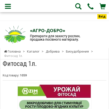
Вхід
«АГРО-ДОБРО»
Препарати для захисту рослин,
продажа посівного матеріалу.
Головна
>
Каталог
>
Добрива
>
Биоудобрения
>
Фитосад 1л.
Фитосад 1л.
Код товару:
1059