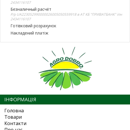
2434116107
Безналичный расчёт
Р/р UA223052990000026005050559918 в АТ КБ "ПРИВАТБАНК" іпн
2434116107
Готівковий розрахунок
Накладений платіж
ІНФОРМАЦІЯ
Головна
Товари
Контакти
Про нас