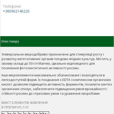
Телефони:
+380962146220
Опис товару
Універсальне мікродобриво призначене для стимуляції росту і
розвитку вегетативних органів плодово-ягідних культур. Містить у
своєму складі до 50 г/л Магнію, ідеально відповідного для
посилення фотосинтетичної активності рослин.
Інші мікроелементи максимально збалансовані і знаходяться в
легкодоступній формі. Їх поєднання з EDTA і комплексом органічних
кислот дозволяє підвищити активність ферментів, посилити синтез
органічних сполук, забезпечити підвищення рівня врожайності і
стійкості рослин до стресових умов та ураження хворобами.
ВМІСТ ЕЛЕМЕНТІВ ЖИВЛЕННЯ
В ПРЕПАРАТІ, Г/Л: