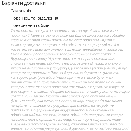
Варіанти доставки
Самовивіз
Нова Пошта (відділення)
Повернення і обмін
Транспортніт послуги за повернення товару після отримання
протягом 14 днів за рахунок покупця Відповідно до закону України
«про захист прав споживачів» ви можете протягом 14 днів з
моменту покупки повернути або обміняти товар, придбаний в
магазині, за умови виконання всіх норм передбачених законом.
Умови обміну / повернення товару належної якості стаття 9.
Відповідно до закону України «про захист прав споживачів»:
споживач має право обміняти непродовольчий товар належної
якості на аналогічний у продавця, у якого він був придбаний, якщо
товар не задовольнив його за формою, габаритами, фасоном,
кольором, розміром або з інших причин не може бути ним
використаний за призначенням. Споживач має право на обмін
товару належної якості протягом чотирнадцяти днів, не рахуючи
дня покупки. споживач (термін вживається в такому значенні згідно
статті 1. п.22 закону України «про захист прав споживачів») –
фізична особа, яка купує, замовляє, використовує або має намір
придбати чи замовити продукцію для особистих потреб, не
пов’язаних з підприємницькою діяльністю або виконанням
обов’язків найманого працівника. обмін або повернення товару
належної якості провадиться: якщо не використовувався; якщо
збережено його товарний вигляд, споживчі властивості, пломби,
ярлики; на підставі розрахунковий документ, виданий споживачеві