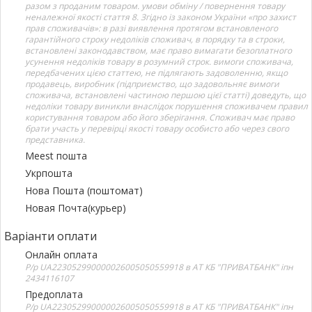
разом з проданим товаром. умови обміну / повернення товару
неналежної якості стаття 8. Згідно із законом України «про захист
прав споживачів»: в разі виявлення протягом встановленого
гарантійного строку недоліків споживач, в порядку та в строки,
встановлені законодавством, має право вимагати безоплатного
усунення недоліків товару в розумний строк. вимоги споживача,
передбачених цією статтею, не підлягають задоволенню, якщо
продавець, виробник (підприємство, що задовольняє вимоги
споживача, встановлені частиною першою цієї статті) доведуть, що
недоліки товару виникли внаслідок порушення споживачем правил
користування товаром або його зберігання. Споживач має право
брати участь у перевірці якості товару особисто або через свого
представника.
Meest пошта
Укрпошта
Нова Пошта (поштомат)
Новая Почта(курьер)
Варіанти оплати
Онлайн оплата
Р/р UA223052990000026005050559918 в АТ КБ "ПРИВАТБАНК" іпн
2434116107
Предоплата
Р/р UA223052990000026005050559918 в АТ КБ "ПРИВАТБАНК" іпн