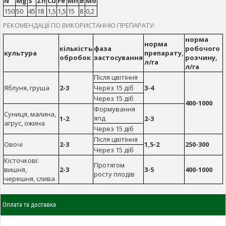
N
Mg
S
Zn
Cu
Fe
Mn
B
Mo
150
50
45
18
1,5
1,5
15
8
0,2
РЕКОМЕНДАЦІЇ ПО ВИКОРИСТАННЮ ПРЕПАРАТУ:
норма
норма
кількість
фаза
робочого
культура
препарату,
обробок
застосування
розчину,
л/га
л/га
Після цвітіння
Яблуня, груша
2-3
Через 15 діб
3-4
Через 15 діб
400-1000
Формування
Суниця, малина,
ягід
1-2
2-3
агрус, ожина
Через 15 діб
Після цвітіння
Овочі
2-3
1,5-2
250-300
Через 15 діб
Кісточкові:
Протягом
вишня,
2-3
3-5
400-1000
росту плодів
черешня, слива
Оплата та доставка