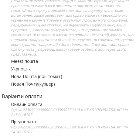
неналежної якості стаття 8. Згідно із законом України «про захист
прав споживачів»: в разі виявлення протягом встановленого
гарантійного строку недоліків споживач, в порядку та в строки,
встановлені законодавством, має право вимагати безоплатного
усунення недоліків товару в розумний строк. вимоги споживача,
передбачених цією статтею, не підлягають задоволенню, якщо
продавець, виробник (підприємство, що задовольняє вимоги
споживача, встановлені частиною першою цієї статті) доведуть, що
недоліки товару виникли внаслідок порушення споживачем правил
користування товаром або його зберігання. Споживач має право
брати участь у перевірці якості товару особисто або через свого
представника.
Meest пошта
Укрпошта
Нова Пошта (поштомат)
Новая Почта(курьер)
Варіанти оплати
Онлайн оплата
Р/р UA223052990000026005050559918 в АТ КБ "ПРИВАТБАНК" іпн
2434116107
Предоплата
Р/р UA223052990000026005050559918 в АТ КБ "ПРИВАТБАНК" іпн
2434116107