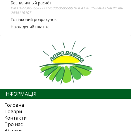
Безналичный расчёт
Р/р UA223052990000026005050559918 в АТ КБ "ПРИВАТБАНК" іпн
2434116107
Готівковий розрахунок
Накладений платіж
ІНФОРМАЦІЯ
Головна
Товари
Контакти
Про нас
Відгуки