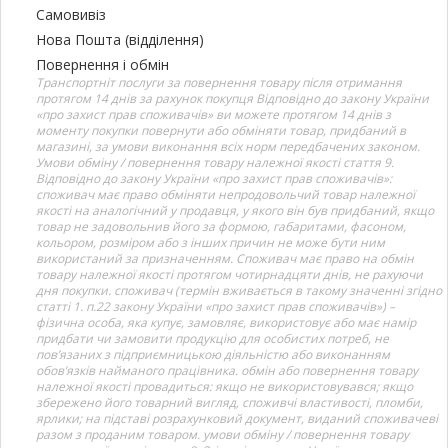
Самовивіз
Нова Пошта (відділення)
Повернення і обмін
Транспортніт послуги за повернення товару після отримання
протягом 14 днів за рахунок покупця Відповідно до закону України
«про захист прав споживачів» ви можете протягом 14 днів з
моменту покупки повернути або обміняти товар, придбаний в
магазині, за умови виконання всіх норм передбачених законом.
Умови обміну / повернення товару належної якості стаття 9.
Відповідно до закону України «про захист прав споживачів»:
споживач має право обміняти непродовольчий товар належної
якості на аналогічний у продавця, у якого він був придбаний, якщо
товар не задовольнив його за формою, габаритами, фасоном,
кольором, розміром або з інших причин не може бути ним
використаний за призначенням. Споживач має право на обмін
товару належної якості протягом чотирнадцяти днів, не рахуючи
дня покупки. споживач (термін вживається в такому значенні згідно
статті 1. п.22 закону України «про захист прав споживачів») –
фізична особа, яка купує, замовляє, використовує або має намір
придбати чи замовити продукцію для особистих потреб, не
пов’язаних з підприємницькою діяльністю або виконанням
обов’язків найманого працівника. обмін або повернення товару
належної якості провадиться: якщо не використовувався; якщо
збережено його товарний вигляд, споживчі властивості, пломби,
ярлики; на підставі розрахунковий документ, виданий споживачеві
разом з проданим товаром. умови обміну / повернення товару