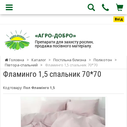
Вхід
«АГРО-ДОБРО»
Препарати для захисту рослин,
продажа посівного матеріалу.
Головна
>
Каталог
>
Постільна білизна
>
Полікотон
>
Півтора-спальний
>
Фламинго 1,5 спальник 70*70
Фламинго 1,5 спальник 70*70
Код товару:
Пол Фламінго 1,5