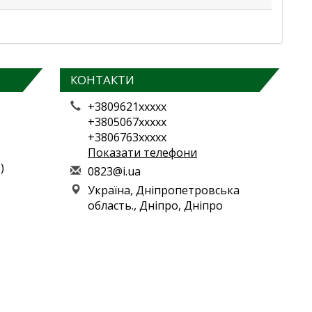
КОНТАКТИ
+3809621xxxxx
+3805067xxxxx
+3806763xxxxx
Показати телефони
)
0
823
@i.
ua
Україна, Дніпропетровська
область., Дніпро, Дніпро