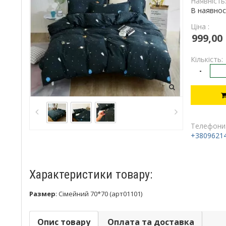
Наявність
В наявнос
Ціна :
999,00
Кількість:
-
Телефони
+3809621
Характеристики товару:
Размер
:
Сімейний 70*70 (арт01101)
Опис товару
Оплата та доставка