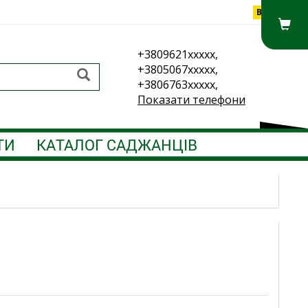
Вхід
+3809621xxxxx,
+3805067xxxxx,
+3806763xxxxx,
Показати телефони
ТИ
КАТАЛОГ САДЖАНЦІВ