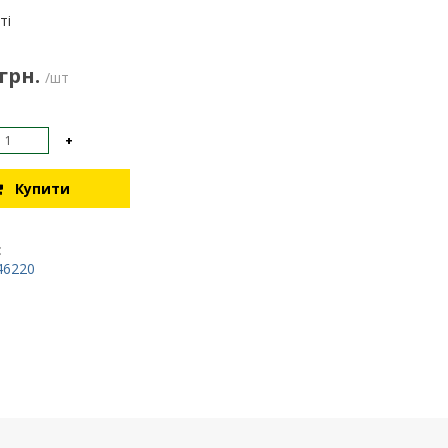
:
ті
 грн.
/шт
+
Купити
:
46220