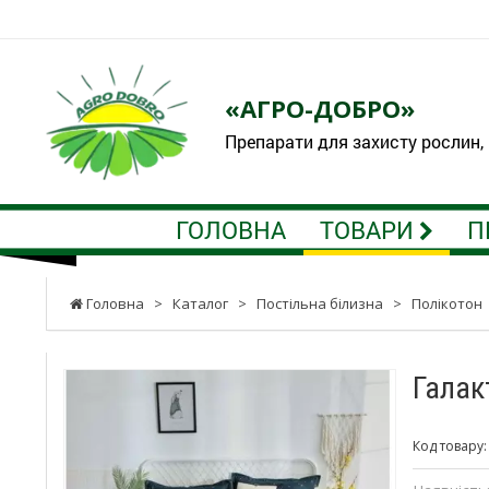
«АГРО-ДОБРО»
Препарати для захисту рослин,
ГОЛОВНА
ТОВАРИ
П
Головна
>
Каталог
>
Постільна білизна
>
Полікотон
Галак
Код товару