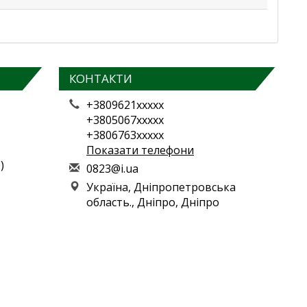
КОНТАКТИ
+3809621xxxxx
+3805067xxxxx
+3806763xxxxx
Показати телефони
)
0
823
@i.
ua
Україна, Дніпропетровська
область., Дніпро, Дніпро