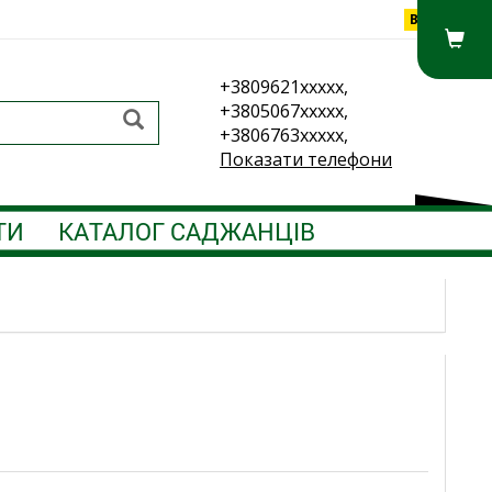
Вхід
+3809621xxxxx,
+3805067xxxxx,
+3806763xxxxx,
Показати телефони
ТИ
КАТАЛОГ САДЖАНЦІВ