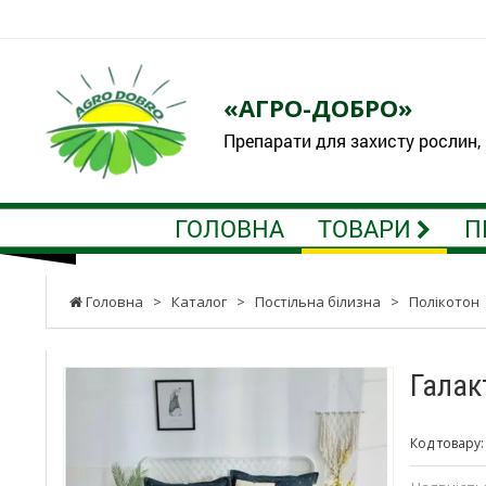
«АГРО-ДОБРО»
Препарати для захисту рослин,
ГОЛОВНА
ТОВАРИ
П
Головна
>
Каталог
>
Постільна білизна
>
Полікотон
Галак
Код товару