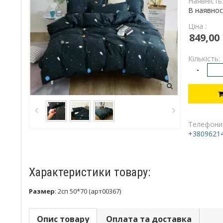
Наявність
В наявнос
Ціна :
849,00
Кількість:
-
Телефони
+3809621
Характеристики товару:
Размер
:
2сп 50*70 (арт00367)
Опис товару
Оплата та доставка