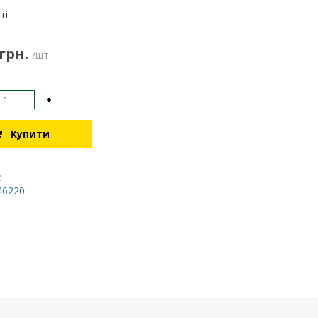
:
ті
 грн.
/шт
+
Купити
:
46220