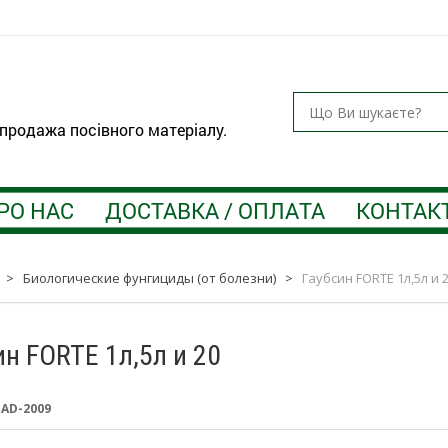
 продажа посівного матеріалу.
РО НАС
ДОСТАВКА / ОПЛАТА
КОНТАК
>
Биологические фунгициды (от болезни)
>
Гаубсин FORTE 1л,5л и 
ин FORTE 1л,5л и 20
:
AD-2009