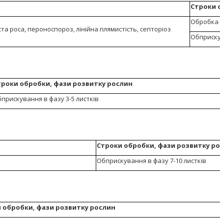
Строки 
Обробка 
ста роса, пероноспороз, лінійна плямистість, септоріоз
Обприскув
троки обробки, фази розвитку рослин
прискування в фазу 3-5 листків
Строки обробки, фази розвитку р
Обприскування в фазу 7-10 листків
 обробки, фази розвитку рослин