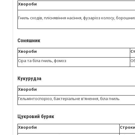
Хвороби
Гниль сходів, пліснявіння насіння, фузаріоз колосу, борошни
Соняшник
Хвороби
С
Сіра та біла гниль, фомоз
Об
Кукурудза
Хвороби
Гельмінтоспоріоз, бактеріальне в'янення, біла гниль
Цукровий буряк
Хвороби
Строки