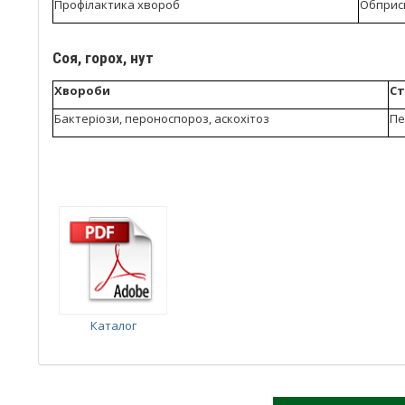
Профілактика хвороб
Обприск
Соя, горох, нут
Хвороби
Ст
Бактеріози, пероноспороз, аскохітоз
Пе
Каталог