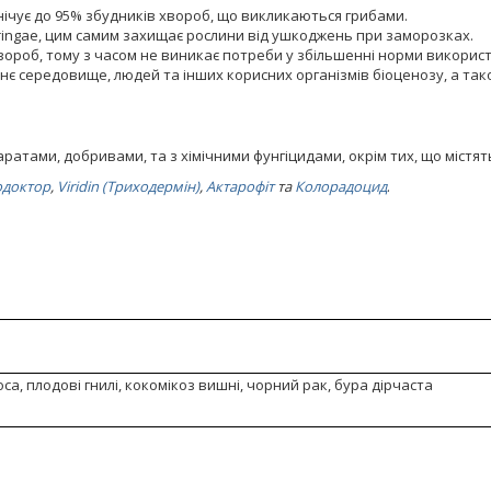
нічує до 95% збудників хвороб, що викликаються грибами.
ingae, цим самим захищає рослини від ушкоджень при заморозках.
хвороб, тому з часом не виникає потреби у збільшенні норми викорис
є середовище, людей та інших корисних організмів біоценозу, а тако
ратами, добривами, та з хімічними фунгіцидами, окрім тих, що містять
одоктор
,
Viridin (Триходермін)
,
Актарофіт
та
Колорадоцид
.
оса, плодові гнилі, кокомікоз вишні, чорний рак, бура дірчаста