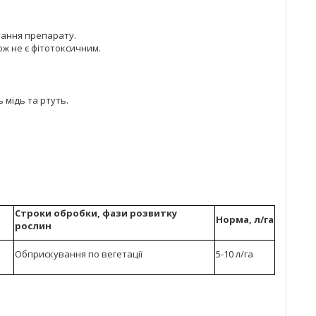
тання препарату.
ж не є фітотоксичним.
 мідь та ртуть.
Строки обробки, фази розвитку
Норма, л/га
рослин
Обприскування по вегетації
5-10 л/га