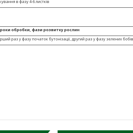
ування в фазу 4-6 листків
роки обробки, фази розвитку рослин
рший раз у фазу початок бутонізації, другий раз у фазу зелених бобі