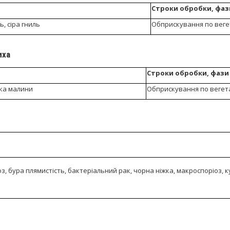
Строки обробки, фаз
ь, сіра гниль
Обприскування по веге
иха
Строки обробки, фази
їка малини
Обприскування по вегета
, бура плямистість, бактеріальний рак, чорна ніжка, макроспоріоз, 