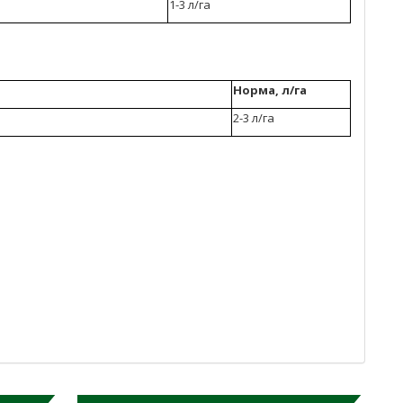
1-3 л/га
Норма, л/га
в
2-3 л/га