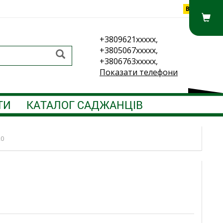
Вхід
+3809621xxxxx,
+3805067xxxxx,
+3806763xxxxx,
Показати телефони
ТИ
КАТАЛОГ САДЖАНЦІВ
20