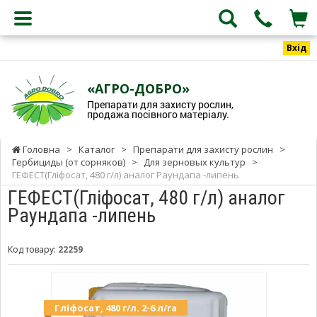
Вхід
«АГРО-ДОБРО»
Препарати для захисту рослин,
продажа посівного матеріалу.
Головна
>
Каталог
>
Препарати для захисту рослин
>
Гербициды (от сорняков)
>
Для зерновых культур
>
ГЕФЕСТ(Гліфосат, 480 г/л) аналог Раундапа -липень
ГЕФЕСТ(Гліфосат, 480 г/л) аналог
Раундапа -липень
Код товару:
22259
Гліфосат, 480 г/л. 2-6 л/га