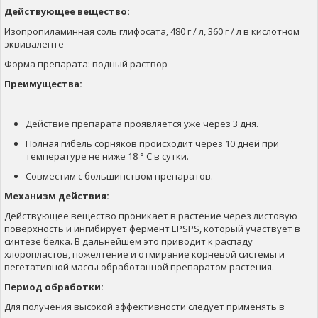
Действующее вещество:
Изопропиламинная соль глифосата, 480 г / л, 360 г / л в кислотном
эквиваленте
Форма препарата: водный раствор
Преимущества:
Действие препарата проявляется уже через 3 дня.
Полная гибель сорняков происходит через 10 дней при
температуре не ниже 18 ° C в сутки.
Совместим с большинством препаратов.
Механизм действия:
Действующее вещество проникает в растение через листовую
поверхность и ингибирует фермент EPSPS, который участвует в
синтезе белка. В дальнейшем это приводит к распаду
хлоропластов, пожелтение и отмирание корневой системы и
вегетативной массы обработанной препаратом растения.
Период обработки:
Для получения высокой эффективности следует применять в