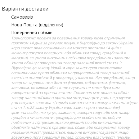
Варіанти доставки
Самовивіз
Нова Пошта (відділення)
Повернення і обмін
Транспортніт послуги за повернення товару після отримання
протягом 14 днів за рахунок покупця Відповідно до закону України
«про захист прав споживачів» ви можете протягом 14 днів з
моменту покупки повернути або обміняти товар, придбаний в
магазині, за умови виконання всіх норм передбачених законом.
Умови обміну / повернення товару належної якості стаття 9.
Відповідно до закону України «про захист прав споживачів»:
споживач має право обміняти непродовольчий товар належної
якості на аналогічний у продавця, у якого він був придбаний, якщо
товар не задовольнив його за формою, габаритами, фасоном,
кольором, розміром або з інших причин не може бути ним
використаний за призначенням. Споживач має право на обмін
товару належної якості протягом чотирнадцяти днів, не рахуючи
дня покупки. споживач (термін вживається в такому значенні згідно
статті 1. п.22 закону України «про захист прав споживачів») –
фізична особа, яка купує, замовляє, використовує або має намір
придбати чи замовити продукцію для особистих потреб, не
пов’язаних з підприємницькою діяльністю або виконанням
обов’язків найманого працівника. обмін або повернення товару
належної якості провадиться: якщо не використовувався; якщо
збережено його товарний вигляд, споживчі властивості, пломби,