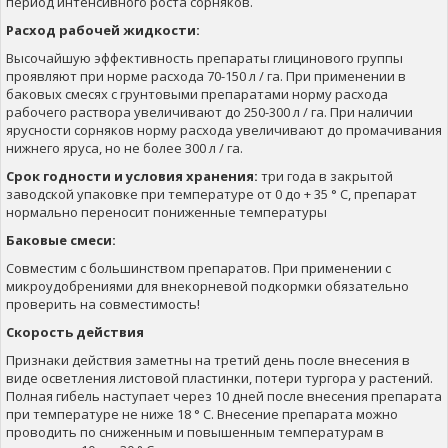
период интенсивного роста сорняков.
Расход рабочей жидкости:
Высочайшую эффективность препараты глицинового группы
проявляют при норме расхода 70-150 л / га. При применении в
баковых смесях с грунтовыми препаратами норму расхода
рабочего раствора увеличивают до 250-300 л / га. При наличии
ярусности сорняков норму расхода увеличивают до промачивания
нижнего яруса, но не более 300 л / га.
Срок годности и условия хранения:
три года в закрытой
заводской упаковке при температуре от 0 до + 35 ° C, препарат
нормально переносит пониженные температуры
Баковые смеси:
Совместим с большинством препаратов. При применении с
микроудобрениями для внекорневой подкормки обязательно
проверить на совместимость!
Скорость действия
Признаки действия заметны на третий день после внесения в
виде осветления листовой пластинки, потери тургора у растений.
Полная гибель наступает через 10 дней после внесения препарата
при температуре не ниже 18 ° C. Внесение препарата можно
проводить по сниженным и повышенным температурам в