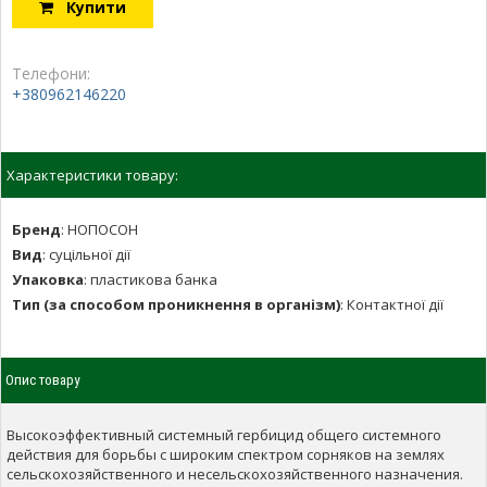
Купити
Телефони:
+380962146220
Характеристики товару:
Бренд
:
НОПОСОН
Вид
:
суцільної дії
Упаковка
:
пластикова банка
Тип (за способом проникнення в організм)
:
Контактної дії
Опис товару
Высокоэффективный системный гербицид общего системного
действия для борьбы с широким спектром сорняков на землях
сельскохозяйственного и несельскохозяйственного назначения.