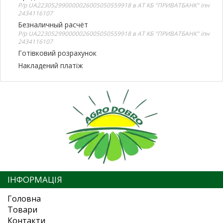
Р/р UA223052990000026005050559918 в АТ КБ "ПРИВАТБАНК" іпн
2434116107
Безналичный расчёт
Р/р UA223052990000026005050559918 в АТ КБ "ПРИВАТБАНК" іпн
2434116107
Готівковий розрахунок
Накладений платіж
ІНФОРМАЦІЯ
Головна
Товари
Контакти