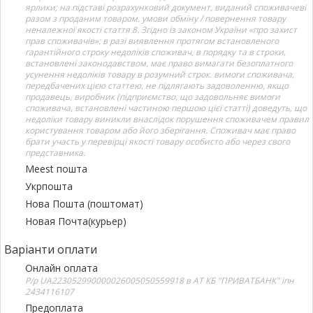
ярлики; на підставі розрахунковий документ, виданий споживачеві
разом з проданим товаром. умови обміну / повернення товару
неналежної якості стаття 8. Згідно із законом України «про захист
прав споживачів»: в разі виявлення протягом встановленого
гарантійного строку недоліків споживач, в порядку та в строки,
встановлені законодавством, має право вимагати безоплатного
усунення недоліків товару в розумний строк. вимоги споживача,
передбачених цією статтею, не підлягають задоволенню, якщо
продавець, виробник (підприємство, що задовольняє вимоги
споживача, встановлені частиною першою цієї статті) доведуть, що
недоліки товару виникли внаслідок порушення споживачем правил
користування товаром або його зберігання. Споживач має право
брати участь у перевірці якості товару особисто або через свого
представника.
Meest пошта
Укрпошта
Нова Пошта (поштомат)
Новая Почта(курьер)
Варіанти оплати
Онлайн оплата
Р/р UA223052990000026005050559918 в АТ КБ "ПРИВАТБАНК" іпн
2434116107
Предоплата