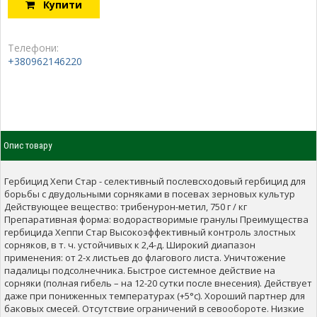
Купити
Телефони:
+380962146220
Опис товару
Гербицид Хепи Стар - селективный послевсходовый гербицид для
борьбы с двудольными сорняками в посевах зерновых культур
Действующее вещество: трибенурон-метил, 750 г / кг
Препаративная форма: водорастворимые гранулы Преимущества
гербицида Хеппи Стар Высокоэффективный контроль злостных
сорняков, в т. ч. устойчивых к 2,4-д. Широкий диапазон
применения: от 2-х листьев до флагового листа. Уничтожение
падалицы подсолнечника. Быстрое системное действие на
сорняки (полная гибель – на 12-20 сутки после внесения). Действует
даже при пониженных температурах (+5°с). Хороший партнер для
баковых смесей. Отсутствие ограничений в севообороте. Низкие