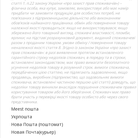
статті 1. п.22 закону України «про захист прав споживачів») –
фізична особа, яка купує, замовляє, використовує або має намір
придбати чи замовити продукцію для особистих потреб, не
пов’язаних з підприємницькою діяльністю або виконанням
обов’язків найманого працівника. обмін або повернення товару
належної якості провадиться: якщо не використовувався; якщо
збережено його товарний вигляд, споживчі властивості, пломби,
ярлики; на підставі розрахунковий документ, виданий споживачеві
разом з проданим товаром. умови обміну / повернення товару
неналежної якості стаття 8. Згідно із законом України «про захист
прав споживачів»: в разі виявлення протягом встановленого
гарантійного строку недоліків споживач, в порядку та в строки,
встановлені законодавством, має право вимагати безоплатного
усунення недоліків товару в розумний строк. вимоги споживача,
передбачених цією статтею, не підлягають задоволенню, якщо
продавець, виробник (підприємство, що задовольняє вимоги
споживача, встановлені частиною першою цієї статті) доведуть, що
недоліки товару виникли внаслідок порушення споживачем правил
користування товаром або його зберігання. Споживач має право
брати участь у перевірці якості товару особисто або через свого
представника.
Meest пошта
Укрпошта
Нова Пошта (поштомат)
Новая Почта(курьер)