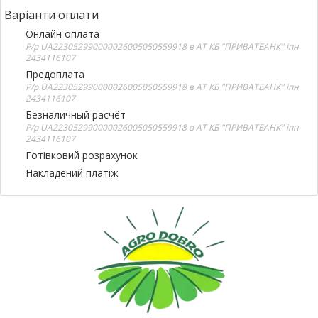
Варіанти оплати
Онлайн оплата
Р/р UA223052990000026005050559918 в АТ КБ "ПРИВАТБАНК" іпн
2434116107
Предоплата
Р/р UA223052990000026005050559918 в АТ КБ "ПРИВАТБАНК" іпн
2434116107
Безналичный расчёт
Р/р UA223052990000026005050559918 в АТ КБ "ПРИВАТБАНК" іпн
2434116107
Готівковий розрахунок
Накладений платіж