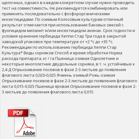
щелочных, однако в каждом конкретном случае нужно проводить
тест на совместимость. Не рекомендуется комбинировать или
применять последовательно с фосфорорганическими
инсектицидами. По озимым Колосовым культурам отличный
результат отмечается при использовании баковых смесей с
фунгицидом миланит и/или инсектицидом акинак. Срок годности и
условия хранения гербицида Хеппи Стар Три года в закрытой
заводской упаковке при температуре от +2 °с до +35 °с.
Рекомендации по использованию гербицида Хеппи Стар
Культура* Виды сорняков Способ и время обработки Норма
расхода препарата, кг / га Пшеница озимая Однолетние и
некоторые многолетние двудольные сорняки, в т. ч. устойчивые к
2,4-Д Опрыскивание посевов в фазе 2-3 листьев до появления
флагового листа 0,020-0,025 Ячмень озимый Рожь озимая
Опрыскивание посевов в фазе 2-3 листьев до появления флагового
листа 0,015-0,025 Пшеница яровая Опрыскивание посевов в фазе 2-
3 листьев до появления флагового листа 0,015