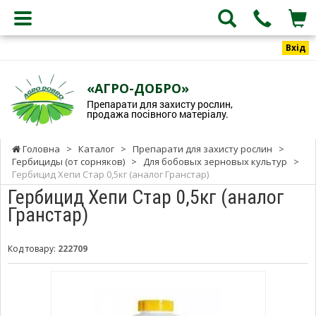
Вхід
«АГРО-ДОБРО»
Препарати для захисту рослин,
продажа посівного матеріалу.
Головна
>
Каталог
>
Препарати для захисту рослин
>
Гербициды (от сорняков)
>
Для бобовых зерновых культур
>
Гербицид Хепи Cтар 0,5кг (аналог Гранстар)
Гербицид Хепи Cтар 0,5кг (аналог
Гранстар)
Код товару:
222709