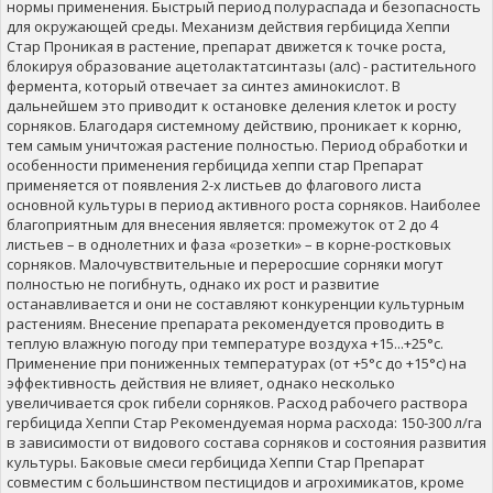
нормы применения. Быстрый период полураспада и безопасность
для окружающей среды. Механизм действия гербицида Хеппи
Стар Проникая в растение, препарат движется к точке роста,
блокируя образование ацетолактатсинтазы (алс) - растительного
фермента, который отвечает за синтез аминокислот. В
дальнейшем это приводит к остановке деления клеток и росту
сорняков. Благодаря системному действию, проникает к корню,
тем самым уничтожая растение полностью. Период обработки и
особенности применения гербицида хеппи стар Препарат
применяется от появления 2-х листьев до флагового листа
основной культуры в период активного роста сорняков. Наиболее
благоприятным для внесения является: промежуток от 2 до 4
листьев – в однолетних и фаза «розетки» – в корне-ростковых
сорняков. Малочувствительные и переросшие сорняки могут
полностью не погибнуть, однако их рост и развитие
останавливается и они не составляют конкуренции культурным
растениям. Внесение препарата рекомендуется проводить в
теплую влажную погоду при температуре воздуха +15...+25°с.
Применение при пониженных температурах (от +5°с до +15°с) на
эффективность действия не влияет, однако несколько
увеличивается срок гибели сорняков. Расход рабочего раствора
гербицида Хеппи Стар Рекомендуемая норма расхода: 150-300 л/га
в зависимости от видового состава сорняков и состояния развития
культуры. Баковые смеси гербицида Хеппи Стар Препарат
совместим с большинством пестицидов и агрохимикатов, кроме