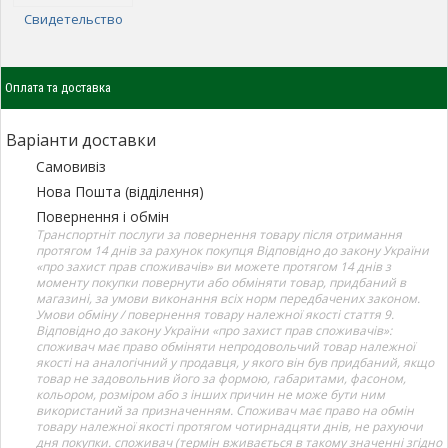
Свидетельство
Оплата та доставка
Варіанти доставки
Самовивіз
Нова Пошта (відділення)
Повернення і обмін
Транспортніт послуги за повернення товару після отримання
протягом 14 днів за рахунок покупця Відповідно до закону України
«про захист прав споживачів» ви можете протягом 14 днів з
моменту покупки повернути або обміняти товар, придбаний в
магазині, за умови виконання всіх норм передбачених законом.
Умови обміну / повернення товару належної якості стаття 9.
Відповідно до закону України «про захист прав споживачів»:
споживач має право обміняти непродовольчий товар належної
якості на аналогічний у продавця, у якого він був придбаний, якщо
товар не задовольнив його за формою, габаритами, фасоном,
кольором, розміром або з інших причин не може бути ним
використаний за призначенням. Споживач має право на обмін
товару належної якості протягом чотирнадцяти днів, не рахуючи
дня покупки. споживач (термін вживається в такому значенні згідно