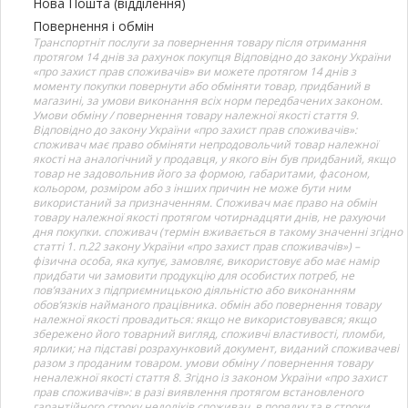
Нова Пошта (відділення)
Повернення і обмін
Транспортніт послуги за повернення товару після отримання
протягом 14 днів за рахунок покупця Відповідно до закону України
«про захист прав споживачів» ви можете протягом 14 днів з
моменту покупки повернути або обміняти товар, придбаний в
магазині, за умови виконання всіх норм передбачених законом.
Умови обміну / повернення товару належної якості стаття 9.
Відповідно до закону України «про захист прав споживачів»:
споживач має право обміняти непродовольчий товар належної
якості на аналогічний у продавця, у якого він був придбаний, якщо
товар не задовольнив його за формою, габаритами, фасоном,
кольором, розміром або з інших причин не може бути ним
використаний за призначенням. Споживач має право на обмін
товару належної якості протягом чотирнадцяти днів, не рахуючи
дня покупки. споживач (термін вживається в такому значенні згідно
статті 1. п.22 закону України «про захист прав споживачів») –
фізична особа, яка купує, замовляє, використовує або має намір
придбати чи замовити продукцію для особистих потреб, не
пов’язаних з підприємницькою діяльністю або виконанням
обов’язків найманого працівника. обмін або повернення товару
належної якості провадиться: якщо не використовувався; якщо
збережено його товарний вигляд, споживчі властивості, пломби,
ярлики; на підставі розрахунковий документ, виданий споживачеві
разом з проданим товаром. умови обміну / повернення товару
неналежної якості стаття 8. Згідно із законом України «про захист
прав споживачів»: в разі виявлення протягом встановленого
гарантійного строку недоліків споживач, в порядку та в строки,