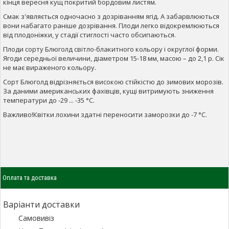
кінця вересня кущ покритий бордовим листям.
Смак з'являється одночасно з дозріванням ягід. А забарвлюються
вони набагато раніше дозрівання. Плоди легко відокремлюються
від плодоніжки, у стадії стиглості часто обсипаються.
Плоди сорту Блюголд світло-блакитного кольору і округлої форми.
Ягоди середньої величини, діаметром 15-18 мм, масою – до 2,1 р. Сік
не має вираженого кольору.
Сорт Блюголд відрізняється високою стійкістю до зимових морозів.
За даними американських фахівців, кущі витримують зниження
температури до -29 ... -35 °С.
Важливо!
Квітки лохини здатні переносити заморозки до -7 °С.
Оплата та доставка
Варіанти доставки
Самовивіз