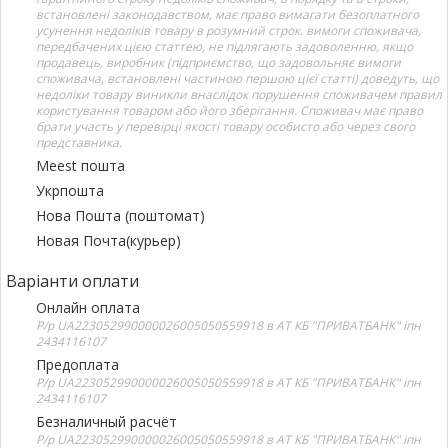
встановлені законодавством, має право вимагати безоплатного
усунення недоліків товару в розумний строк. вимоги споживача,
передбачених цією статтею, не підлягають задоволенню, якщо
продавець, виробник (підприємство, що задовольняє вимоги
споживача, встановлені частиною першою цієї статті) доведуть, що
недоліки товару виникли внаслідок порушення споживачем правил
користування товаром або його зберігання. Споживач має право
брати участь у перевірці якості товару особисто або через свого
представника.
Meest пошта
Укрпошта
Нова Пошта (поштомат)
Новая Почта(курьер)
Варіанти оплати
Онлайн оплата
Р/р UA223052990000026005050559918 в АТ КБ "ПРИВАТБАНК" іпн
2434116107
Предоплата
Р/р UA223052990000026005050559918 в АТ КБ "ПРИВАТБАНК" іпн
2434116107
Безналичный расчёт
Р/р UA223052990000026005050559918 в АТ КБ "ПРИВАТБАНК" іпн