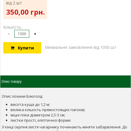
від 2 шт
350,00 грн.
Кількість:
-
+
Мінімальне замовлення від 1000 шт
Купити
Опис товару
Опис лохини Блюголд:
висота куща до 1,2 м;
велика кількість прямостоящих пагонів;
міцні гілки діаметром 2,5-3 см;
листки прості, еліптичної форми.
У кінці серпня листя чагарнику починають міняти забарвлення. До