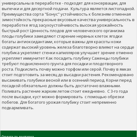
универсальны в переработке - подходят для консервации, для
выпечки и для десертной подачи. Культура является листопадной.
Преимущества сорта "Бонус" устойчивость к болезням отменная
зимостойкость прекрасные вкусовые качества универсальность в
переработке ягод засухоустойчивость высокая урожайность
быстрый рост Ценность плодов для человеческого организма
плоды голубики замедляют старение нервных клеток ягодки
богаты антиоксидантами, которые важны для красоты кожи
содержат высокий уровень железа благотворно влияют на сердце
голубика укрепляет стенки капилляров улучшает зрение отменно
укрепляет иммунитет Как посадить голубику Саженцы голубики
требуют подкисленного грунта для посадки и плодотворного
роста. Подкислить почву можно торфом или серой. Почву в ямках
стоит подготовить за месяц до высадки растения. Рекомендовано
высаживать голубики весной или в осенний период. Корни перед
посадкой обязательно должны быть достаточно влажными.
Поливать растение жарким летом стоит ежедневно. С 3-го года
после высадки, куст можно формировать с помощью обрезки
побегов. Для богатого урожая голубику стоит непременно
подкармливать.
Оплата та доставка