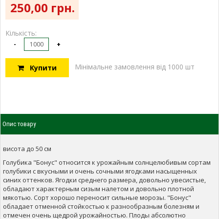
250,00 грн.
Кількість:
-
+
Мінімальне замовлення від 1000 шт
Купити
Опис товару
висота до 50 см
Голубика "Бонус" относится к урожайным солнцелюбивым сортам
голубики с вкусными и очень сочными ягодками насыщенных
синих оттенков. Ягодки среднего размера, довольно увесистые,
обладают характерным сизым налетом и довольно плотной
мякотью. Сорт хорошо переносит сильные морозы. "Бонус"
обладает отменной стойкостью к разнообразным болезням и
отмечен очень щедрой урожайностью. Плоды абсолютно