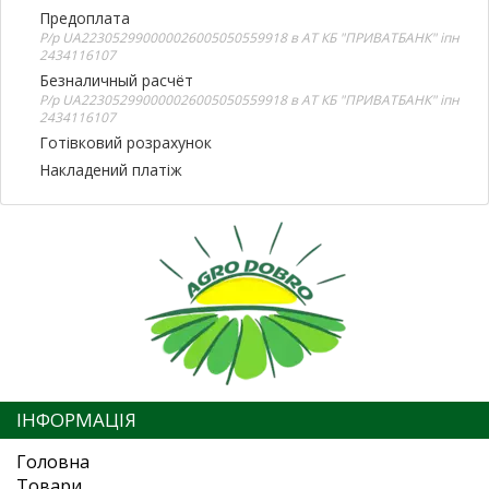
Предоплата
Р/р UA223052990000026005050559918 в АТ КБ "ПРИВАТБАНК" іпн
2434116107
Безналичный расчёт
Р/р UA223052990000026005050559918 в АТ КБ "ПРИВАТБАНК" іпн
2434116107
Готівковий розрахунок
Накладений платіж
ІНФОРМАЦІЯ
Головна
Товари