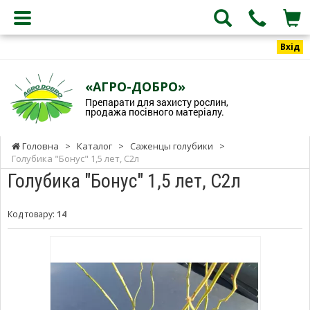
Вхід
«АГРО-ДОБРО»
Препарати для захисту рослин,
продажа посівного матеріалу.
Головна
>
Каталог
>
Саженцы голубики
>
Голубика "Бонус" 1,5 лет, С2л
Голубика "Бонус" 1,5 лет, С2л
Код товару:
14