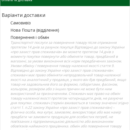
Варіанти доставки
Самовивіз
Нова Пошта (відділення)
Повернення і обмін
Транспортніт послуги за повернення товару після отримання
протягом 14 днів за рахунок покупця Відповідно до закону України
«про захист прав споживачів» ви можете протягом 14 днів з
моменту покупки повернути або обміняти товар, придбаний в
магазині, за умови виконання всіх норм передбачених законом.
Умови обміну / повернення товару належної якості стаття 9.
Відповідно до закону України «про захист прав споживачів»:
споживач має право обміняти непродовольчий товар належної
якості на аналогічний у продавця, у якого він був придбаний, якщо
товар не задовольнив його за формою, габаритами, фасоном,
кольором, розміром або з інших причин не може бути ним
використаний за призначенням. Споживач має право на обмін
товару належної якості протягом чотирнадцяти днів, не рахуючи
дня покупки. споживач (термін вживається в такому значенні згідно
статті 1. п.22 закону України «про захист прав споживачів») –
фізична особа, яка купує, замовляє, використовує або має намір
придбати чи замовити продукцію для особистих потреб, не
пов’язаних з підприємницькою діяльністю або виконанням
обов’язків найманого працівника. обмін або повернення товару