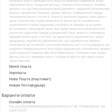
належної якості провадиться: якщо не використовувався; якщо
збережено його товарний вигляд, споживчі властивості, пломби,
ярлики; на підставі розрахунковий документ, виданий споживачеві
разом з проданим товаром. умови обміну / повернення товару
неналежної якості стаття 8. Згідно із законом України «про захист
прав споживачів»: в разі виявлення протягом встановленого
гарантійного строку недоліків споживач, в порядку та в строки,
встановлені законодавством, має право вимагати безоплатного
усунення недоліків товару в розумний строк. вимоги споживача,
передбачених цією статтею, не підлягають задоволенню, якщо
продавець, виробник (підприємство, що задовольняє вимоги
споживача, встановлені частиною першою цієї статті) доведуть, що
недоліки товару виникли внаслідок порушення споживачем правил
користування товаром або його зберігання. Споживач має право
брати участь у перевірці якості товару особисто або через свого
представника.
Meest пошта
Укрпошта
Нова Пошта (поштомат)
Новая Почта(курьер)
Варіанти оплати
Онлайн оплата
Р/р UA223052990000026005050559918 в АТ КБ "ПРИВАТБАНК" іпн
2434116107