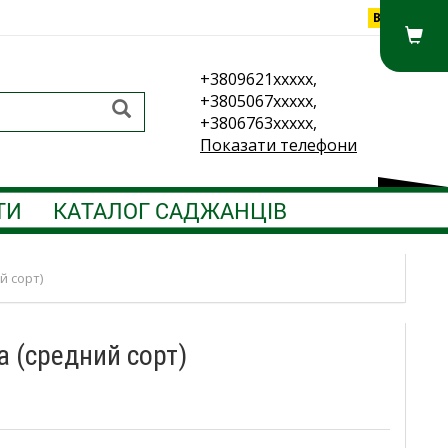
Вхід
+3809621xxxxx,
+3805067xxxxx,
+3806763xxxxx,
Показати телефони
ТИ
КАТАЛОГ САДЖАНЦІВ
й сорт)
а (средний сорт)