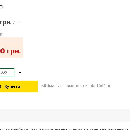
:
ті
 грн.
/шт
и:
0 грн.
+
Мінімальне замовлення від 1000 шт
Купити
ртам голубики с вкусными и очень сочными ягодками насыщенных си