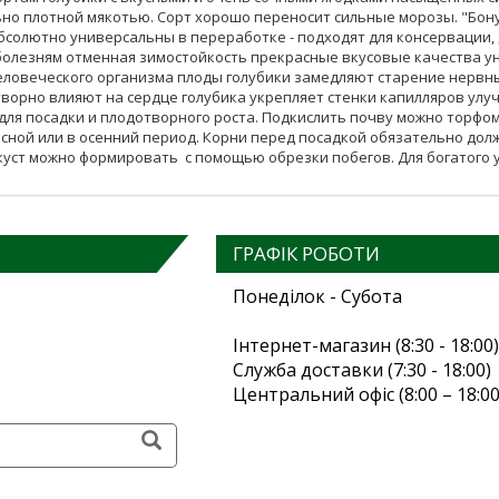
но плотной мякотью. Сорт хорошо переносит сильные морозы. "Бон
солютно универсальны в переработке - подходят для консервации, д
 болезням отменная зимостойкость прекрасные вкусовые качества у
еловеческого организма плоды голубики замедляют старение нервн
творно влияют на сердце голубика укрепляет стенки капилляров ул
ля посадки и плодотворного роста. Подкислить почву можно торфом 
сной или в осенний период. Корни перед посадкой обязательно до
, куст можно формировать с помощью обрезки побегов. Для богатого
ГРАФІК РОБОТИ
Понеділок - Субота
Інтернет-магазин (8:30 - 18:00)
Служба доставки (7:30 - 18:00)
Центральний офіс (8:00 – 18:00