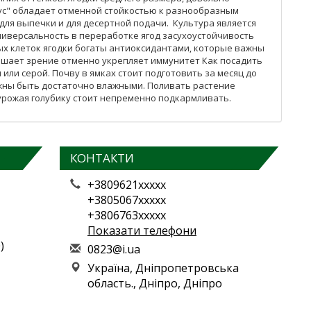
ус" обладает отменной стойкостью к разнообразным
ля выпечки и для десертной подачи. Культура является
ниверсальность в переработке ягод засухоустойчивость
ых клеток ягодки богаты антиоксидантами, которые важны
учшает зрение отменно укрепляет иммунитет Как посадить
или серой. Почву в ямках стоит подготовить за месяц до
лжны быть достаточно влажными. Поливать растение
 урожая голубику стоит непременно подкармливать.
КОНТАКТИ
+3809621xxxxx
+3805067xxxxx
+3806763xxxxx
Показати телефони
)
0
823
@i.
ua
Україна, Дніпропетровська
область., Дніпро, Дніпро