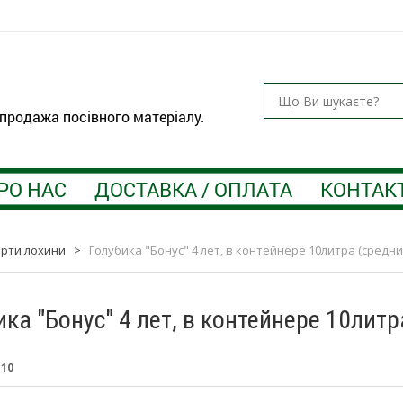
 продажа посівного матеріалу.
РО НАС
ДОСТАВКА / ОПЛАТА
КОНТАК
орти лохини
>
Голубика "Бонус" 4 лет, в контейнере 10литра (средни
ика "Бонус" 4 лет, в контейнере 10литр
:
10