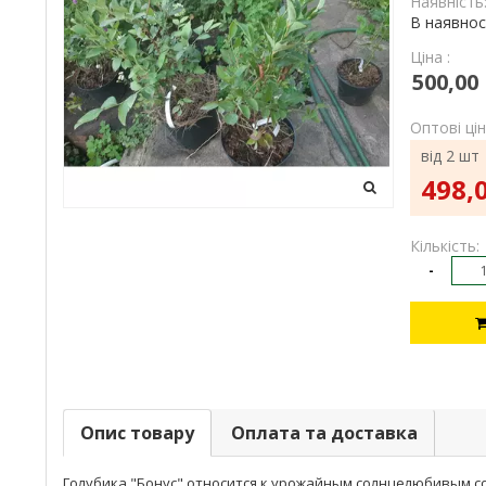
Наявність
В наявнос
Ціна :
500,00
Оптові цін
від 2 шт
498,0
Кількість:
-
Опис товару
Оплата та доставка
Голубика "Бонус" относится к урожайным солнцелюбивым со