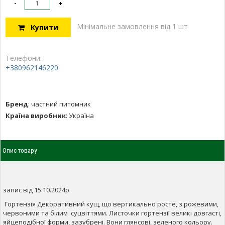
-
+
Мінімальне замовлення від 1 шт
Купити
Телефони:
+380962146220
Бренд
:
частний питомник
Країна виробник
:
Україна
Опис товару
запис від 15.10.2024р
Гортензія Декоративний кущ, що вертикально росте, з рожевими,
червоними та білим суцвіттями. Листочки гортензії великі довгасті,
яйцеподібної форми, зазубрені. Вони глянсові, зеленого кольору.