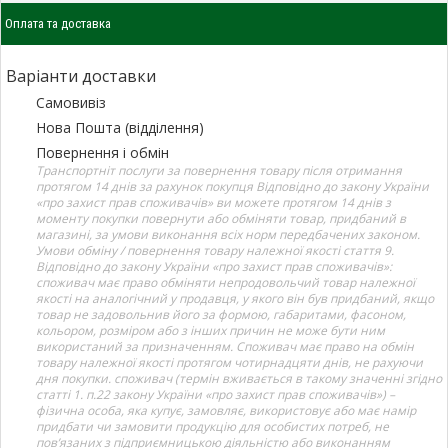
Оплата та доставка
Варіанти доставки
Самовивіз
Нова Пошта (відділення)
Повернення і обмін
Транспортніт послуги за повернення товару після отримання
протягом 14 днів за рахунок покупця Відповідно до закону України
«про захист прав споживачів» ви можете протягом 14 днів з
моменту покупки повернути або обміняти товар, придбаний в
магазині, за умови виконання всіх норм передбачених законом.
Умови обміну / повернення товару належної якості стаття 9.
Відповідно до закону України «про захист прав споживачів»:
споживач має право обміняти непродовольчий товар належної
якості на аналогічний у продавця, у якого він був придбаний, якщо
товар не задовольнив його за формою, габаритами, фасоном,
кольором, розміром або з інших причин не може бути ним
використаний за призначенням. Споживач має право на обмін
товару належної якості протягом чотирнадцяти днів, не рахуючи
дня покупки. споживач (термін вживається в такому значенні згідно
статті 1. п.22 закону України «про захист прав споживачів») –
фізична особа, яка купує, замовляє, використовує або має намір
придбати чи замовити продукцію для особистих потреб, не
пов’язаних з підприємницькою діяльністю або виконанням