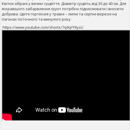
Квітки зібрані у великі суцвіття. Діаметр суцвіть від 30 до 40 см. Для
яскравішого забарвлення грунт потрібно підкислювати і вносити
добрива. Цвіте гортензія у травні – липні та серпні-вересні на
пагонах поточного та минулого року.
https://www.youtube.com/shorts/7q9qYYIIysU