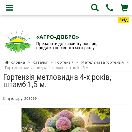
Вхід
«АГРО-ДОБРО»
Препарати для захисту рослин,
продажа посівного матеріалу.
Головна
>
Каталог
>
Гортензія
>
Метельчата гортензія
>
Гортензія метловидна 4-х років, штамб 1,5 м.
Гортензія метловидна 4-х років,
штамб 1,5 м.
Код товару:
208099