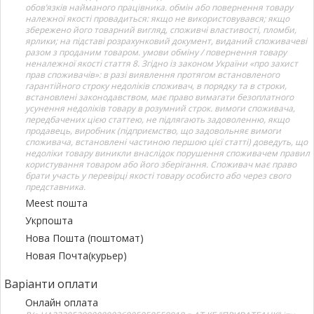
обов’язків найманого працівника. обмін або повернення товару
належної якості провадиться: якщо не використовувався; якщо
збережено його товарний вигляд, споживчі властивості, пломби,
ярлики; на підставі розрахунковий документ, виданий споживачеві
разом з проданим товаром. умови обміну / повернення товару
неналежної якості стаття 8. Згідно із законом України «про захист
прав споживачів»: в разі виявлення протягом встановленого
гарантійного строку недоліків споживач, в порядку та в строки,
встановлені законодавством, має право вимагати безоплатного
усунення недоліків товару в розумний строк. вимоги споживача,
передбачених цією статтею, не підлягають задоволенню, якщо
продавець, виробник (підприємство, що задовольняє вимоги
споживача, встановлені частиною першою цієї статті) доведуть, що
недоліки товару виникли внаслідок порушення споживачем правил
користування товаром або його зберігання. Споживач має право
брати участь у перевірці якості товару особисто або через свого
представника.
Meest пошта
Укрпошта
Нова Пошта (поштомат)
Новая Почта(курьер)
Варіанти оплати
Онлайн оплата