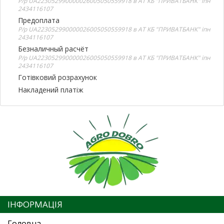
Р/р UA223052990000026005050559918 в АТ КБ "ПРИВАТБАНК" іпн
2434116107
Предоплата
Р/р UA223052990000026005050559918 в АТ КБ "ПРИВАТБАНК" іпн
2434116107
Безналичный расчёт
Р/р UA223052990000026005050559918 в АТ КБ "ПРИВАТБАНК" іпн
2434116107
Готівковий розрахунок
Накладений платіж
ІНФОРМАЦІЯ
Головна