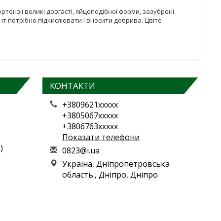
тензії великі довгасті, яйцеподібної форми, зазубрені.
рунт потрібно підкислювати і вносити добрива. Цвіте
КОНТАКТИ
+3809621xxxxx
+3805067xxxxx
+3806763xxxxx
Показати телефони
)
0
823
@i.
ua
Україна, Дніпропетровська
область., Дніпро, Дніпро