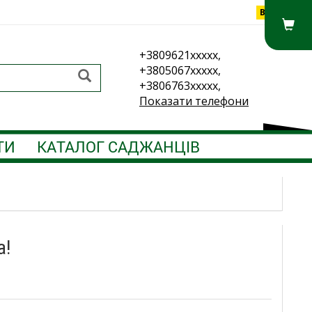
Вхід
+3809621xxxxx,
+3805067xxxxx,
+3806763xxxxx,
Показати телефони
ТИ
КАТАЛОГ САДЖАНЦІВ
а!