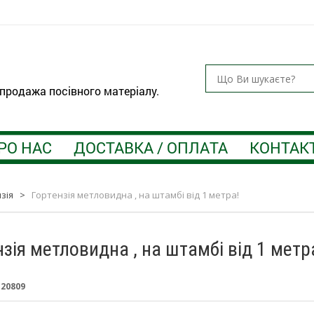
 продажа посівного матеріалу.
РО НАС
ДОСТАВКА / ОПЛАТА
КОНТАК
зія
>
Гортензія метловидна , на штамбі від 1 метра!
нзія метловидна , на штамбі від 1 метр
:
20809