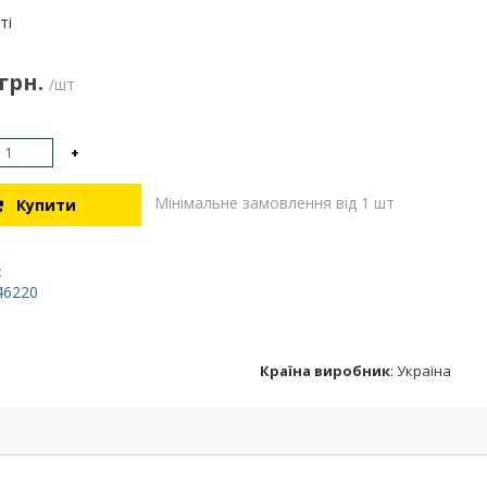
:
ті
 грн.
/шт
+
Мінімальне замовлення від 1 шт
Купити
:
46220
Країна виробник
:
Україна