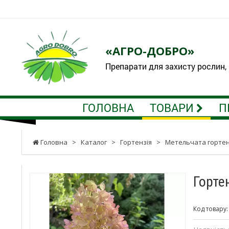
«АГРО-ДОБРО»
Препарати для захисту рослин,
ГОЛОВНА
ТОВАРИ
П
Головна
>
Каталог
>
Гортензія
>
Метельчата гортен
Горте
Код товару