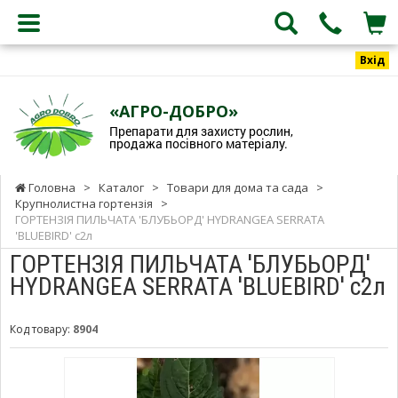
Вхід
«АГРО-ДОБРО»
Препарати для захисту рослин,
продажа посівного матеріалу.
Головна
>
Каталог
>
Товари для дома та сада
>
Крупнолистна гортензія
>
ГОРТЕНЗІЯ ПИЛЬЧАТА 'БЛУБЬОРД' HYDRANGEA SERRATA
'BLUEBIRD' с2л
ГОРТЕНЗІЯ ПИЛЬЧАТА 'БЛУБЬОРД'
HYDRANGEA SERRATA 'BLUEBIRD' с2л
Код товару:
8904