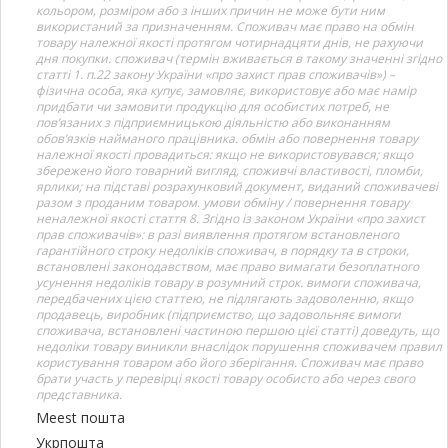
кольором, розміром або з інших причин не може бути ним
використаний за призначенням. Споживач має право на обмін
товару належної якості протягом чотирнадцяти днів, не рахуючи
дня покупки. споживач (термін вживається в такому значенні згідно
статті 1. п.22 закону України «про захист прав споживачів») –
фізична особа, яка купує, замовляє, використовує або має намір
придбати чи замовити продукцію для особистих потреб, не
пов’язаних з підприємницькою діяльністю або виконанням
обов’язків найманого працівника. обмін або повернення товару
належної якості провадиться: якщо не використовувався; якщо
збережено його товарний вигляд, споживчі властивості, пломби,
ярлики; на підставі розрахунковий документ, виданий споживачеві
разом з проданим товаром. умови обміну / повернення товару
неналежної якості стаття 8. Згідно із законом України «про захист
прав споживачів»: в разі виявлення протягом встановленого
гарантійного строку недоліків споживач, в порядку та в строки,
встановлені законодавством, має право вимагати безоплатного
усунення недоліків товару в розумний строк. вимоги споживача,
передбачених цією статтею, не підлягають задоволенню, якщо
продавець, виробник (підприємство, що задовольняє вимоги
споживача, встановлені частиною першою цієї статті) доведуть, що
недоліки товару виникли внаслідок порушення споживачем правил
користування товаром або його зберігання. Споживач має право
брати участь у перевірці якості товару особисто або через свого
представника.
Meest пошта
Укрпошта