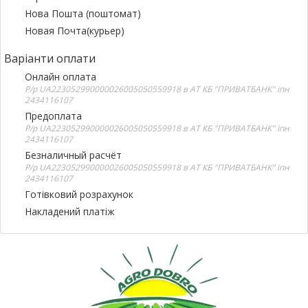
Нова Пошта (поштомат)
Новая Почта(курьер)
Варіанти оплати
Онлайн оплата
Р/р UA223052990000026005050559918 в АТ КБ "ПРИВАТБАНК" іпн
2434116107
Предоплата
Р/р UA223052990000026005050559918 в АТ КБ "ПРИВАТБАНК" іпн
2434116107
Безналичный расчёт
Р/р UA223052990000026005050559918 в АТ КБ "ПРИВАТБАНК" іпн
2434116107
Готівковий розрахунок
Накладений платіж