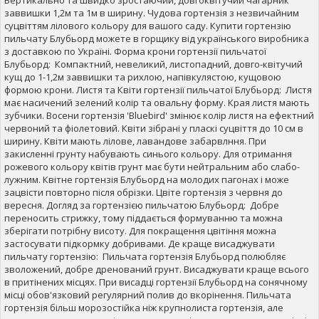
заввишки 1,2м та 1м в ширину. Чудова гортензія з незвичайним
суцвіттям лілового кольору для вашого саду. Купити гортензію
пильчату Блубьорд можете в горщику від українського виробника
з доставкою по Україні. Форма крони гортензії пильчатої
Блубьорд: Компактний, невеликий, листопадний, довго-квітучий
кущ до 1-1,2м заввишки та рихлою, напівкулястою, кущовою
формою крони. Листя та Квіти гортензії пильчатої Блубьорд: Листя
має насичений зелений колір та овальну форму. Края листя мають
зубчики. Восени гортензія 'Bluebird' змінює колір листя на ефектний
червоний та фіолетовий. Квіти зібрані у пласкі суцвіття до 10 см в
ширину. Квіти мають лілове, лавандове забарвлння. При
закисленні грунту набувають синього кольору. Для отримання
рожевого кольору квітів грунт має бути нейтральним або слабо-
лужним. Квітне гортензія Блубьорд на молодих пагонах і може
зацвісти повторно після обрізки. Цвіте гортензія з червня до
вересня. Догляд за гортензією пильчатою Блубьорд: Добре
переносить стрижку, тому піддається формуванню та можна
зберігати потрібну висоту. Для покращення цвітіння можна
застосувати підкормку добривами. Де краще висаджувати
пильчату гортензію: Пильчата гортензія Блубьорд полюбляє
зволожений, добре дренований грунт. Висаджувати краще всього
в притінених місцях. При висадці гортензії Блубьорд на сонячному
місці обов'язковий регулярний полив до вкорінення. Пильчата
гортензія більш морозостійка ніж крупнолиста гортензія, але