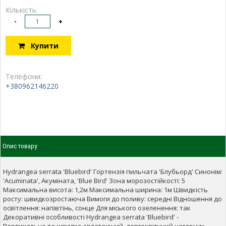
Кількість:
-
+
Купити
Телефони:
+380962146220
Опис товару
Hydrangea serrata 'Bluebird' Гортензія пильчата 'Блубьорд' Синонім:
'Acuminata', Акуміната, 'Blue Bird' Зона морозостійкості: 5
Максимальна висота: 1,2м Максимальна ширина: 1м Швидкість
росту: швидкозростаюча Вимоги до поливу: середні Відношення до
освітлення: напівтінь, сонце Для міського озеленення: так
Декоративні особливості Hydrangea serrata 'Bluebird' -
Вертикально та швидко зростаючий, довгоквітучий чагарник