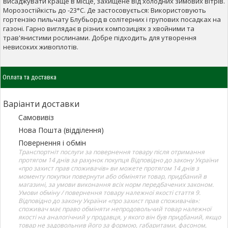
висаджувати краще в місце, захищене від холодних зимових вітрів.
Морозостійкість до -23°C. Де застосовується: Використовують
гортензію пильчату Блубьорд в солітерних і групових посадках на
газоні. Гарно виглядає в різних композиціях з хвойними та
трав'янистими рослинами. Добре підходить для утворення
невисоких живоплотів.
Оплата та доставка
Варіанти доставки
Самовивіз
Нова Пошта (відділення)
Повернення і обмін
Транспортніт послуги за повернення товару після отримання
протягом 14 днів за рахунок покупця Відповідно до закону України
«про захист прав споживачів» ви можете протягом 14 днів з
моменту покупки повернути або обміняти товар, придбаний в
магазині, за умови виконання всіх норм передбачених законом.
Умови обміну / повернення товару належної якості стаття 9.
Відповідно до закону України «про захист прав споживачів»:
споживач має право обміняти непродовольчий товар належної
якості на аналогічний у продавця, у якого він був придбаний, якщо
товар не задовольнив його за формою, габаритами, фасоном,