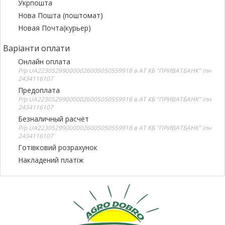
Укрпошта
Нова Пошта (поштомат)
Новая Почта(курьер)
Варіанти оплати
Онлайн оплата
Р/р UA223052990000026005050559918 в АТ КБ "ПРИВАТБАНК" іпн
2434116107
Предоплата
Р/р UA223052990000026005050559918 в АТ КБ "ПРИВАТБАНК" іпн
2434116107
Безналичный расчёт
Р/р UA223052990000026005050559918 в АТ КБ "ПРИВАТБАНК" іпн
2434116107
Готівковий розрахунок
Накладений платіж