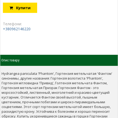
Купити
Телефони:
+380962146220
Опис товару
Hydrangea paniculata 'Phantom', Гортензия метельчатая 'Фантом'
синонимы, другие названия: Гортензія волотиста 'Phantom',
Гортензія мітловидна 'Привид', Голтензія метельчата Фантом,
Гортензия метельчатая Призрак Гортензия Фантом - это
морозостойкий, лиственный, многолетний и красиво-цветущий
кустарник. Отличается Фантом своей высотой, пышным
цветением, прочными побегами и широко-пирамидальными
соцветиями. Этот сорт гортензии метельчатой имеет большую,
раскидистую крону. Устойчива к болезням и хорошо переносит
обрезку. Купить укоренившиеся сажанцы в горшке Гортензии