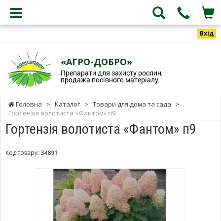
Вхід
«АГРО-ДОБРО»
Препарати для захисту рослин,
продажа посівного матеріалу.
Головна
>
Каталог
>
Товари для дома та сада
>
Гортензія волотиста «Фантом» п9
Гортензія волотиста «Фантом» п9
Код товару:
34891