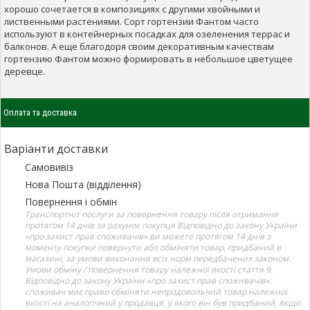
хорошо сочетается в композициях с другими хвойными и
лиственными растениями. Сорт гортензии Фантом часто
используют в контейнерных посадках для озеленения террас и
балконов. А еще благодоря своим декоративным качествам
гортензию Фантом можно формировать в небольшое цветущее
деревце.
Оплата та доставка
Варіанти доставки
Самовивіз
Нова Пошта (відділення)
Повернення і обмін
Транспортніт послуги за повернення товару після отримання
протягом 14 днів за рахунок покупця Відповідно до закону України
«про захист прав споживачів» ви можете протягом 14 днів з
моменту покупки повернути або обміняти товар, придбаний в
магазині, за умови виконання всіх норм передбачених законом.
Умови обміну / повернення товару належної якості стаття 9.
Відповідно до закону України «про захист прав споживачів»:
споживач має право обміняти непродовольчий товар належної
якості на аналогічний у продавця, у якого він був придбаний, якщо