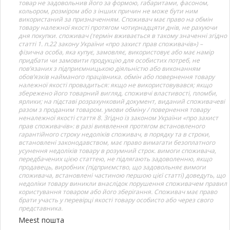
товар не задовольнив його за формою, габаритами, фасоном,
кольором, розміром або з інших причин не може бути ним
використаний за призначенням. Споживач має право на обмін
товару належної якості протягом чотирнадцяти днів, не рахуючи
дня покупки. споживач (термін вживається в такому значенні згідно
статті 1. п.22 закону України «про захист прав споживачів») –
фізична особа, яка купує, замовляє, використовує або має намір
придбати чи замовити продукцію для особистих потреб, не
пов’язаних з підприємницькою діяльністю або виконанням
обов’язків найманого працівника. обмін або повернення товару
належної якості провадиться: якщо не використовувався; якщо
збережено його товарний вигляд, споживчі властивості, пломби,
ярлики; на підставі розрахунковий документ, виданий споживачеві
разом з проданим товаром. умови обміну / повернення товару
неналежної якості стаття 8. Згідно із законом України «про захист
прав споживачів»: в разі виявлення протягом встановленого
гарантійного строку недоліків споживач, в порядку та в строки,
встановлені законодавством, має право вимагати безоплатного
усунення недоліків товару в розумний строк. вимоги споживача,
передбачених цією статтею, не підлягають задоволенню, якщо
продавець, виробник (підприємство, що задовольняє вимоги
споживача, встановлені частиною першою цієї статті) доведуть, що
недоліки товару виникли внаслідок порушення споживачем правил
користування товаром або його зберігання. Споживач має право
брати участь у перевірці якості товару особисто або через свого
представника.
Meest пошта