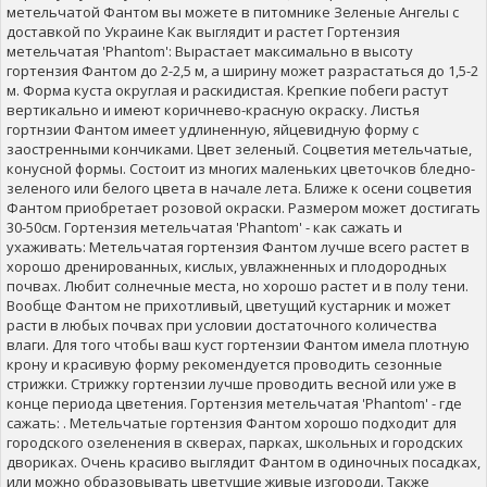
метельчатой Фантом вы можете в питомнике Зеленые Ангелы с
доставкой по Украине Как выглядит и растет Гортензия
метельчатая 'Phantom': Вырастает максимально в высоту
гортензия Фантом до 2-2,5 м, а ширину может разрастаться до 1,5-2
м. Форма куста округлая и раскидистая. Крепкие побеги растут
вертикально и имеют коричнево-красную окраску. Листья
гортнзии Фантом имеет удлиненную, яйцевидную форму с
заостренными кончиками. Цвет зеленый. Соцветия метельчатые,
конусной формы. Состоит из многих маленьких цветочков бледно-
зеленого или белого цвета в начале лета. Ближе к осени соцветия
Фантом приобретает розовой окраски. Размером может достигать
30-50см. Гортензия метельчатая 'Phantom' - как сажать и
ухаживать: Метельчатая гортензия Фантом лучше всего растет в
хорошо дренированных, кислых, увлажненных и плодородных
почвах. Любит солнечные места, но хорошо растет и в полу тени.
Вообще Фантом не прихотливый, цветущий кустарник и может
расти в любых почвах при условии достаточного количества
влаги. Для того чтобы ваш куст гортензии Фантом имела плотную
крону и красивую форму рекомендуется проводить сезонные
стрижки. Стрижку гортензии лучше проводить весной или уже в
конце периода цветения. Гортензия метельчатая 'Phantom' - где
сажать: . Метельчатые гортензия Фантом хорошо подходит для
городского озеленения в скверах, парках, школьных и городских
двориках. Очень красиво выглядит Фантом в одиночных посадках,
или можно образовывать цветущие живые изгороди. Также