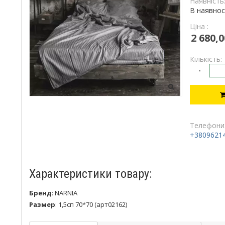
Наявність
В наявнос
Ціна :
2 680,0
Кількість:
-
Телефони
+3809621
Характеристики товару:
Бренд
:
NARNIA
Размер
:
1,5сп 70*70 (арт02162)