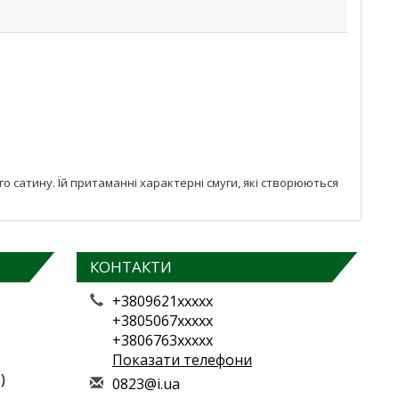
о сатину. Їй притаманні характерні смуги, які створюються
КОНТАКТИ
+3809621xxxxx
+3805067xxxxx
+3806763xxxxx
Показати телефони
)
0
823
@i.
ua