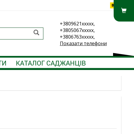
Вхід
+3809621xxxxx,
+3805067xxxxx,
+3806763xxxxx,
Показати телефони
ТИ
КАТАЛОГ САДЖАНЦІВ