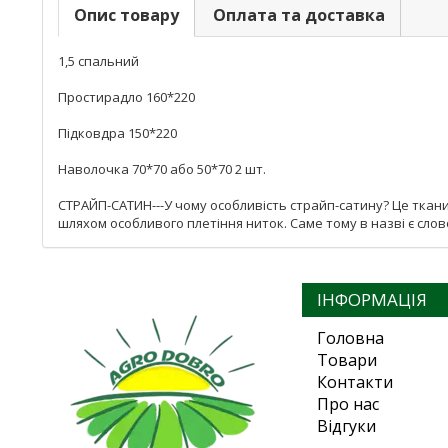
Опис товару
Оплата та доставка
1,5 спальний
Простирадло 160*220
Підковдра 150*220
Наволочка 70*70 або 50*70 2 шт.
СТРАЙП-САТИН---У чому особливість страйп-сатину? Це тканин
шляхом особливого плетіння ниток. Саме тому в назві є слово
ІНФОРМАЦІЯ
Головна
Товари
Контакти
Про нас
Відгуки