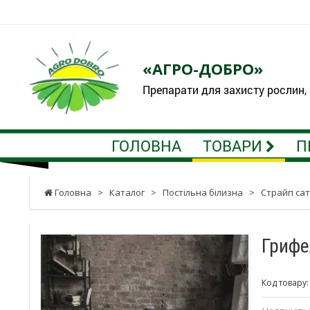
«АГРО-ДОБРО»
Препарати для захисту рослин,
ГОЛОВНА
ТОВАРИ
П
Головна
>
Каталог
>
Постільна білизна
>
Страйп са
Грифе
Код товару