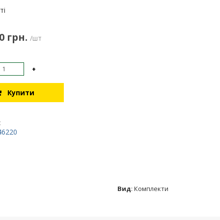
:
ті
0 грн.
/шт
+
Купити
:
46220
Вид
:
Комплекти