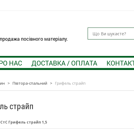
 продажа посівного матеріалу.
РО НАС
ДОСТАВКА / ОПЛАТА
КОНТАК
тин
>
Півтора-спальний
>
Грифель страйп
ль страйп
:
СтС Грифель страйп 1,5