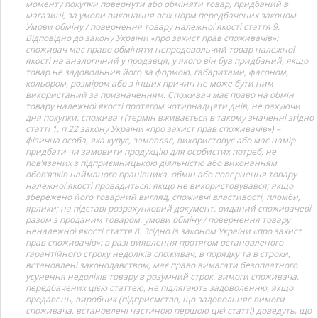
моменту покупки повернути або обміняти товар, придбаний в
магазині, за умови виконання всіх норм передбачених законом.
Умови обміну / повернення товару належної якості стаття 9.
Відповідно до закону України «про захист прав споживачів»:
споживач має право обміняти непродовольчий товар належної
якості на аналогічний у продавця, у якого він був придбаний, якщо
товар не задовольнив його за формою, габаритами, фасоном,
кольором, розміром або з інших причин не може бути ним
використаний за призначенням. Споживач має право на обмін
товару належної якості протягом чотирнадцяти днів, не рахуючи
дня покупки. споживач (термін вживається в такому значенні згідно
статті 1. п.22 закону України «про захист прав споживачів») –
фізична особа, яка купує, замовляє, використовує або має намір
придбати чи замовити продукцію для особистих потреб, не
пов’язаних з підприємницькою діяльністю або виконанням
обов’язків найманого працівника. обмін або повернення товару
належної якості провадиться: якщо не використовувався; якщо
збережено його товарний вигляд, споживчі властивості, пломби,
ярлики; на підставі розрахунковий документ, виданий споживачеві
разом з проданим товаром. умови обміну / повернення товару
неналежної якості стаття 8. Згідно із законом України «про захист
прав споживачів»: в разі виявлення протягом встановленого
гарантійного строку недоліків споживач, в порядку та в строки,
встановлені законодавством, має право вимагати безоплатного
усунення недоліків товару в розумний строк. вимоги споживача,
передбачених цією статтею, не підлягають задоволенню, якщо
продавець, виробник (підприємство, що задовольняє вимоги
споживача, встановлені частиною першою цієї статті) доведуть, що