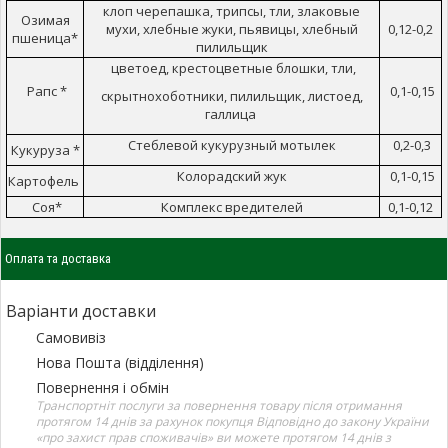
клоп черепашка, трипсы, тли, злаковые
Озимая
мухи, хлебные жуки, пьявицы, хлебный
0,12-0,2
пшеница*
пилильщик
цветоед, крестоцветные блошки, тли,
Рапс *
0,1-0,15
скрытнохоботники, пилильщик, листоед,
галлица
Стеблевой кукурузный мотылек
0,2-0,3
Кукуруза *
Колорадский жук
0,1-0,15
Картофель
Cоя*
Комплекс вредителей
0,1-0,12
Оплата та доставка
Варіанти доставки
Самовивіз
Нова Пошта (відділення)
Повернення і обмін
Транспортніт послуги за повернення товару після отримання
протягом 14 днів за рахунок покупця Відповідно до закону України
«про захист прав споживачів» ви можете протягом 14 днів з