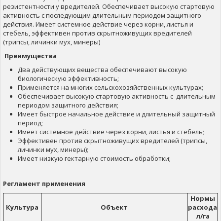
резистентности у вредителей. Обеспечивает высокую стартовую
активность с последующим длительным периодом защитного
действия. Имеет системное действие через корни, листья и
стебель, эффективен против скрытноживущих вредителей
(трипсы, личинки мух, минеры)
Преимущества
Два действующих вещества обеспечивают высокую
биологическую эффективность;
Применяется на многих сельскохозяйственных культурах;
Обеспечивает высокую стартовую активность с длительным
периодом защитного действия;
Имеет быстрое начальное действие и длительный защитный
период;
Имеет системное действие через корни, листья и стебель;
Эффективен против скрытноживущих вредителей (трипсы,
личинки мух, минеры);
Имеет низкую гектарную стоимость обработки;
Регламент применения
Нормы
Культура
Объект
расхода
л/га