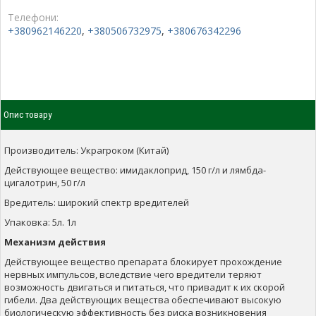
Телефони:
+380962146220
,
+380506732975
,
+380676342296
Опис товару
Производитель: Украгроком (Китай)
Действующее вещество: имидаклоприд, 150 г/л и лямбда-
цигалотрин, 50 г/л
Вредитель: широкий спектр вредителей
Упаковка: 5л. 1л
Механизм действия
Действующее вещество препарата блокирует прохождение
нервных импульсов, вследствие чего вредители теряют
возможность двигаться и питаться, что привадит к их скорой
гибели. Два действующих вещества обеспечивают высокую
биологическую эффективность без риска возникновения