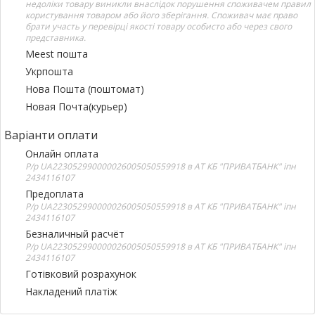
недоліки товару виникли внаслідок порушення споживачем правил
користування товаром або його зберігання. Споживач має право
брати участь у перевірці якості товару особисто або через свого
представника.
Meest пошта
Укрпошта
Нова Пошта (поштомат)
Новая Почта(курьер)
Варіанти оплати
Онлайн оплата
Р/р UA223052990000026005050559918 в АТ КБ "ПРИВАТБАНК" іпн
2434116107
Предоплата
Р/р UA223052990000026005050559918 в АТ КБ "ПРИВАТБАНК" іпн
2434116107
Безналичный расчёт
Р/р UA223052990000026005050559918 в АТ КБ "ПРИВАТБАНК" іпн
2434116107
Готівковий розрахунок
Накладений платіж