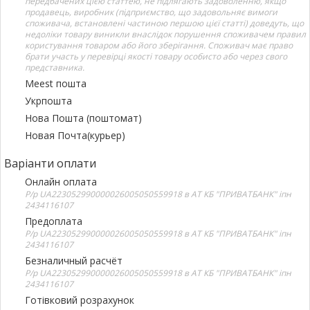
передбачених цією статтею, не підлягають задоволенню, якщо
продавець, виробник (підприємство, що задовольняє вимоги
споживача, встановлені частиною першою цієї статті) доведуть, що
недоліки товару виникли внаслідок порушення споживачем правил
користування товаром або його зберігання. Споживач має право
брати участь у перевірці якості товару особисто або через свого
представника.
Meest пошта
Укрпошта
Нова Пошта (поштомат)
Новая Почта(курьер)
Варіанти оплати
Онлайн оплата
Р/р UA223052990000026005050559918 в АТ КБ "ПРИВАТБАНК" іпн
2434116107
Предоплата
Р/р UA223052990000026005050559918 в АТ КБ "ПРИВАТБАНК" іпн
2434116107
Безналичный расчёт
Р/р UA223052990000026005050559918 в АТ КБ "ПРИВАТБАНК" іпн
2434116107
Готівковий розрахунок