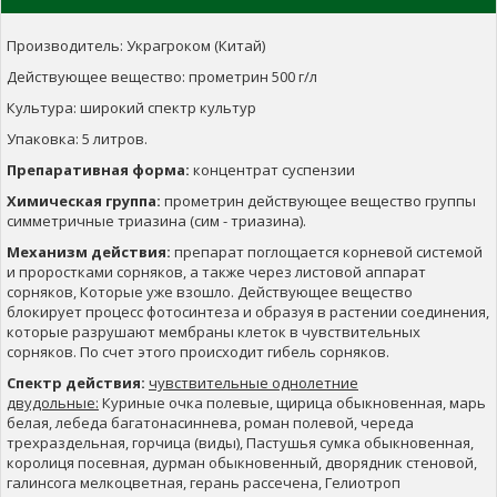
Производитель: Украгроком (Китай)
Действующее вещество: прометрин 500 г/л
Культура: широкий спектр культур
Упаковка: 5 литров.
Препаративная форма:
концентрат суспензии
Х
имическая группа
:
прометрин действующее вещество группы
симметричные триазина (сим - триазина).
Механизм действия:
препарат поглощается корневой системой
и проростками сорняков, а также через листовой аппарат
сорняков, Которые уже взошло. Действующее вещество
блокирует процесс фотосинтеза и образуя в растении соединения,
которые разрушают мембраны клеток в чувствительных
сорняков. По счет этого происходит гибель сорняков.
Спектр действия:
чувствительные однолетние
двудольные:
Куриные очка полевые, щирица обыкновенная, марь
белая, лебеда багатонасиннева, роман полевой, череда
трехраздельная, горчица (виды), Пастушья сумка обыкновенная,
королиця посевная, дурман обыкновенный, дворядник стеновой,
галинсога мелкоцветная, герань рассечена, Гелиотроп