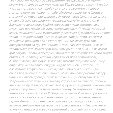
Транспортніт послуги за повернення товару після отримання
протягом 14 днів за рахунок покупця Відповідно до закону України
«про захист прав споживачів» ви можете протягом 14 днів з
моменту покупки повернути або обміняти товар, придбаний в
магазині, за умови виконання всіх норм передбачених законом.
Умови обміну / повернення товару належної якості стаття 9.
Відповідно до закону України «про захист прав споживачів»:
споживач має право обміняти непродовольчий товар належної
якості на аналогічний у продавця, у якого він був придбаний, якщо
товар не задовольнив його за формою, габаритами, фасоном,
кольором, розміром або з інших причин не може бути ним
використаний за призначенням. Споживач має право на обмін
товару належної якості протягом чотирнадцяти днів, не рахуючи
дня покупки. споживач (термін вживається в такому значенні згідно
статті 1. п.22 закону України «про захист прав споживачів») –
фізична особа, яка купує, замовляє, використовує або має намір
придбати чи замовити продукцію для особистих потреб, не
пов’язаних з підприємницькою діяльністю або виконанням
обов’язків найманого працівника. обмін або повернення товару
належної якості провадиться: якщо не використовувався; якщо
збережено його товарний вигляд, споживчі властивості, пломби,
ярлики; на підставі розрахунковий документ, виданий споживачеві
разом з проданим товаром. умови обміну / повернення товару
неналежної якості стаття 8. Згідно із законом України «про захист
прав споживачів»: в разі виявлення протягом встановленого
гарантійного строку недоліків споживач, в порядку та в строки,
встановлені законодавством, має право вимагати безоплатного
усунення недоліків товару в розумний строк. вимоги споживача,