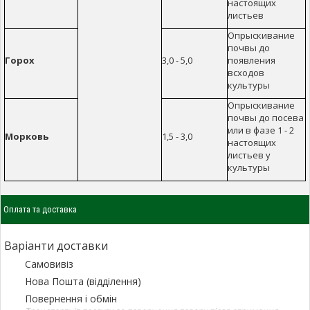
настоящих
листьев
Опрыскивание
почвы до
Горох
3,0 - 5,0
появления
всходов
культуры
Опрыскивание
почвы до посева
или в фазе 1 - 2
Морковь
1,5 - 3,0
настоящих
листьев у
культуры
Оплата та доставка
Варіанти доставки
Самовивіз
Нова Пошта (відділення)
Повернення і обмін