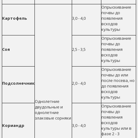
Опрыскивание
почвы до
Картофель
3,0 - 4,0
появления
всходов
культуры
Опрыскивание
почвы до
Соя
2,5 - 3,5
появления
всходов
культуры
Опрыскивание
почвы до или
после посева, но
Подсолнечник
2,0 - 4,0
до появления
всходов
культуры
Однолетние
Опрыскивание
двудольные и
почвы до
однолетние
появления
злаковые сорняки
всходов
Кориандр
3,0 - 4,0
культуры или в
фазе 2 - 3