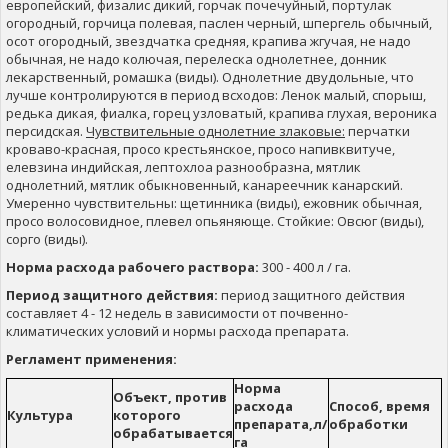
европейский, физалис дикий, горчак почечуйный, портулак
огородный, горчица полевая, паслен черный, шпергель обычный,
осот огородный, звездчатка средняя, крапива жгучая, не надо
обычная, не надо колючая, перелеска однолетнее, донник
лекарственный, ромашка (виды). Однолетние двудольные, что
лучше контролируются в период всходов: Ленок малый, спорыш,
редька дикая, фиалка, горец узловатый, крапива глухая, вероника
персидская.
Чувствительные однолетние злаковые:
перчатки
кроваво-красная, просо крестьянское, просо напивквитуче,
елевзина индийская, лептохлоа разнообразна, мятлик
однолетний, мятлик обыкновенный, канареечник канарский.
Умеренно чувствительны: щетинника (виды), ежовник обычная,
просо волосовидное, плевел опьяняюще. Стойкие: Овсюг (виды),
сорго (виды).
Норма расхода рабочего раствора
:
300 - 400 л / га.
Период защитного действия:
период защитного действия
составляет 4 - 12 недель в зависимости от почвенно-
климатических условий и нормы расхода препарата.
Pегламент применения:
Норма
Объект, против
расхода
Способ, время
Культура
которого
препарата,л/
обработки
обрабатывается
га