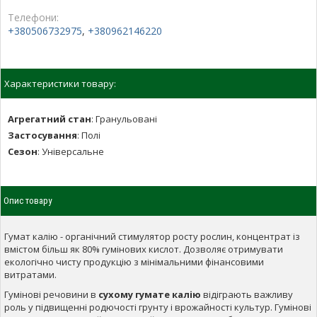
Телефони:
+380506732975
,
+380962146220
Характеристики товару:
Агрегатний стан
:
Гранульовані
Застосування
:
Полі
Сезон
:
Універсальне
Опис товару
Гумат калію - органічний стимулятор росту рослин, концентрат із
вмістом більш як 80% гумінових кислот. Дозволяє отримувати
екологічно чисту продукцію з мінімальними фінансовими
витратами.
Гумінові речовини в
сухому гумате калію
відіграють важливу
роль у підвищенні родючості грунту і врожайності культур. Гумінові