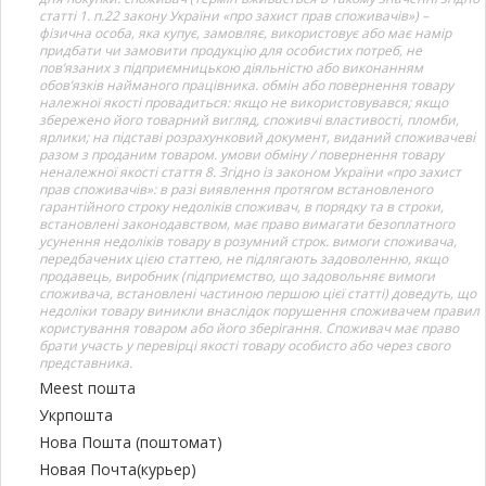
статті 1. п.22 закону України «про захист прав споживачів») –
фізична особа, яка купує, замовляє, використовує або має намір
придбати чи замовити продукцію для особистих потреб, не
пов’язаних з підприємницькою діяльністю або виконанням
обов’язків найманого працівника. обмін або повернення товару
належної якості провадиться: якщо не використовувався; якщо
збережено його товарний вигляд, споживчі властивості, пломби,
ярлики; на підставі розрахунковий документ, виданий споживачеві
разом з проданим товаром. умови обміну / повернення товару
неналежної якості стаття 8. Згідно із законом України «про захист
прав споживачів»: в разі виявлення протягом встановленого
гарантійного строку недоліків споживач, в порядку та в строки,
встановлені законодавством, має право вимагати безоплатного
усунення недоліків товару в розумний строк. вимоги споживача,
передбачених цією статтею, не підлягають задоволенню, якщо
продавець, виробник (підприємство, що задовольняє вимоги
споживача, встановлені частиною першою цієї статті) доведуть, що
недоліки товару виникли внаслідок порушення споживачем правил
користування товаром або його зберігання. Споживач має право
брати участь у перевірці якості товару особисто або через свого
представника.
Meest пошта
Укрпошта
Нова Пошта (поштомат)
Новая Почта(курьер)