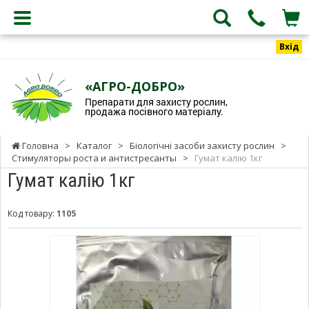
Вхід
«АГРО-ДОБРО»
Препарати для захисту рослин,
продажа посівного матеріалу.
Головна
>
Каталог
>
Біологічні засоби захисту рослин
>
Стимуляторы роста и антистресанты
>
Гумат калію 1кг
Гумат калію 1кг
Код товару:
1105