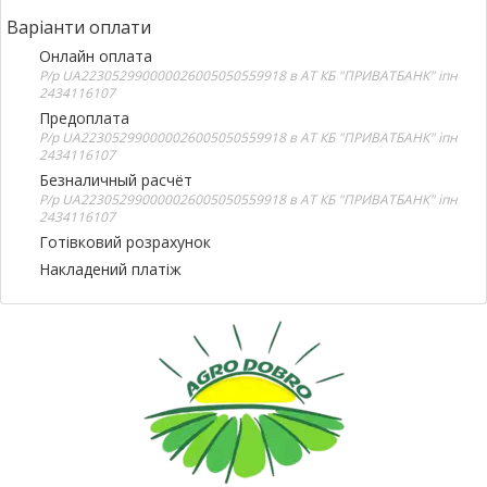
Варіанти оплати
Онлайн оплата
Р/р UA223052990000026005050559918 в АТ КБ "ПРИВАТБАНК" іпн
2434116107
Предоплата
Р/р UA223052990000026005050559918 в АТ КБ "ПРИВАТБАНК" іпн
2434116107
Безналичный расчёт
Р/р UA223052990000026005050559918 в АТ КБ "ПРИВАТБАНК" іпн
2434116107
Готівковий розрахунок
Накладений платіж