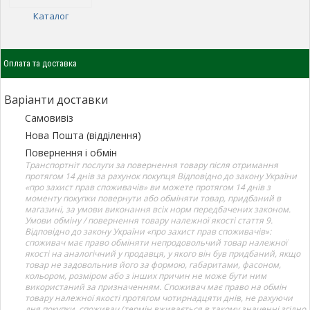
Каталог
Оплата та доставка
Варіанти доставки
Самовивіз
Нова Пошта (відділення)
Повернення і обмін
Транспортніт послуги за повернення товару після отримання
протягом 14 днів за рахунок покупця Відповідно до закону України
«про захист прав споживачів» ви можете протягом 14 днів з
моменту покупки повернути або обміняти товар, придбаний в
магазині, за умови виконання всіх норм передбачених законом.
Умови обміну / повернення товару належної якості стаття 9.
Відповідно до закону України «про захист прав споживачів»:
споживач має право обміняти непродовольчий товар належної
якості на аналогічний у продавця, у якого він був придбаний, якщо
товар не задовольнив його за формою, габаритами, фасоном,
кольором, розміром або з інших причин не може бути ним
використаний за призначенням. Споживач має право на обмін
товару належної якості протягом чотирнадцяти днів, не рахуючи
дня покупки. споживач (термін вживається в такому значенні згідно