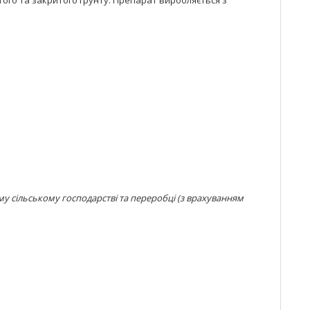
того та закритого ґрунту. Препарат виробляється з
у сільському господарстві та переробці (з врахуванням