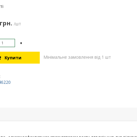
:
ті
 грн.
/шт
+
Мінімальне замовлення від 1 шт
Купити
:
46220