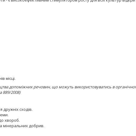
оти - є високоефективним стимулятором росту для всіх культур відкри
в місці.
ицтва допоміжних речовин, що можуть використовуватись в органічном
а 889/2008)
 дружніх сходів.
еми.
до хвороб.
та мінеральних добрив.