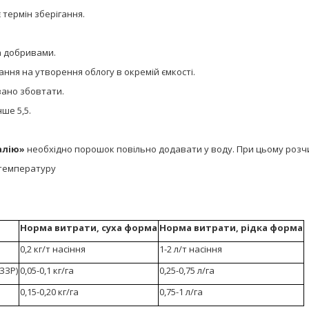
 термін зберігання.
а добривами.
ння на утворення облогу в окремій ємкості.
ано збовтати.
ше 5,5.
алію»
необхідно порошок повільно додавати у воду. При цьому розч
 температуру
Норма витрати, суха форма
Норма витрати, рідка форма
0,2 кг/т насіння
1-2 л/т насіння
 ЗЗР)
0,05-0,1 кг/га
0,25-0,75 л/га
0,15-0,20 кг/га
0,75-1 л/га