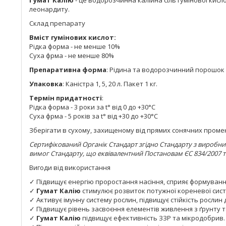
Гумат Калію
- це водорозчинна калійна сіль гумінової кисл
леонардиту.
Склад препарату
Вміст гумінових кислот:
Рідка форма - не менше 10%
Суха фрма - не менше 80%
Препаративна форма
: Рідина та водорозчинний порошок
Упаковка
: Каністра 1, 5, 20 л. Пакет 1 кг.
Термін придатності
:
Рідка форма - 3 роки за t° від 0 до +30°С
Суха фрма - 5 років за t° від +30 до +30°С
Зберігати в сухому, захищеному від прямих сонячних промені
Сертифікований Органік Стандарт згідно Стандарту з виробн
вимог Стандарту, що еквівалентний Постановам ЄС 834/2007 т
Вигоди від використання
✓ Підвищує енергію проростання насіння, сприяє формування
✓
Гумат Калію
стимулює розвиток потужної кореневої сист
✓ Активує імунну систему рослин, підвищує стійкість рослин 
✓ Підвищує рівень засвоєння елементів живлення з ґрунту 
✓
Гумат Калію
підвищує ефективність ЗЗР та мікродобрив.