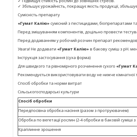
✓ Підвищує стійкість рослин до зовнішніх стресів.
✓ Збільшує урожайність, покращує якість продукції, збільшує
Сумісність препарату
«Гумат Калію»
сумісний з пестицидами, біопрепаратами т
Перед змішуванням компонентів, доцільно провести тестува
Перед додаванням у робочий розчин препарат рекомендов
Увага! Не додавати
«Гумат Калію»
в бакову суміш з pH. мен
Інструкція застосування (суха форма)
Для швидкого та рівномірного розчинення сухого
«Гумат К
Рекомендується використовувати воду не нижче кімнатної
Спосіб обробки та норми витрат
Сільськогосподарські культури
Спосіб обробки
Передпосівна обробка насіння (разом з протруювачем)
Обробка по вегетації рослин (2-4 обробки в баковій суміші з
Краплинне зрошення