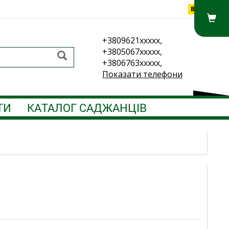
Вхід
+3809621xxxxx,
+3805067xxxxx,
+3806763xxxxx,
Показати телефони
ТИ
КАТАЛОГ САДЖАНЦІВ