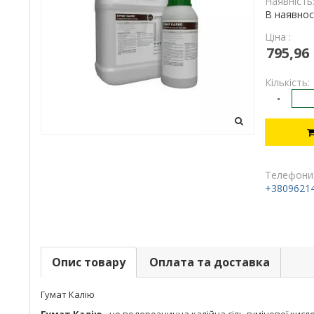
Наявність
В наявнос
Ціна :
795,96
Кількість:
-
Телефони
+3809621
Опис товару
Оплата та доставка
Гумат Калію