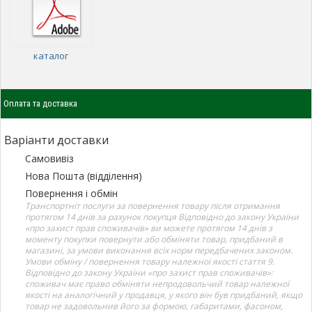
каталог
Оплата та доставка
Варіанти доставки
Самовивіз
Нова Пошта (відділення)
Повернення і обмін
Транспортніт послуги за повернення товару після отримання
протягом 14 днів за рахунок покупця Відповідно до закону України
«про захист прав споживачів» ви можете протягом 14 днів з
моменту покупки повернути або обміняти товар, придбаний в
магазині, за умови виконання всіх норм передбачених законом.
Умови обміну / повернення товару належної якості стаття 9.
Відповідно до закону України «про захист прав споживачів»:
споживач має право обміняти непродовольчий товар належної
якості на аналогічний у продавця, у якого він був придбаний, якщо
товар не задовольнив його за формою, габаритами, фасоном,