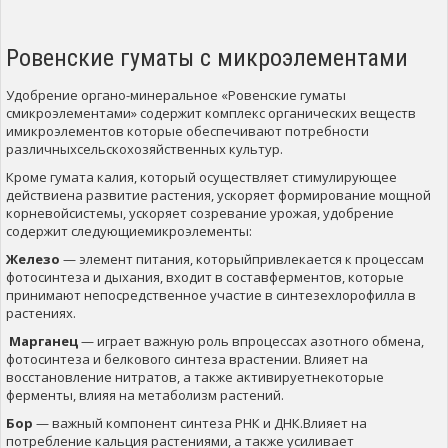
Ровенские гуматы с микроэлементами
Удобрение органо-минеральное «Ровенские гуматы
смикроэлементами» содержит комплекс органических веществ
имикроэлементов которые обеспечивают потребности
различныхсельскохозяйственных культур.
Кроме гумата калия, который осуществляет стимулирующее
действиена развитие растения, ускоряет формирование мощной
корневойсистемы, ускоряет созревание урожая, удобрение
содержит следующиемикроэлементы:
Железо
— элемент питания, которыйпривлекается к процессам
фотосинтеза и дыхания, входит в составферментов, которые
принимают непосредственное участие в синтезехлорофилла в
растениях.
Марганец
— играет важную роль впроцессах азотного обмена,
фотосинтеза и белкового синтеза врастении. Влияет на
восстановление нитратов, а также активируетнекоторые
ферменты, влияя на метаболизм растений.
Бор
— важный компонент синтеза РНК и ДНК.Влияет на
потребление кальция растениями, а также усиливает