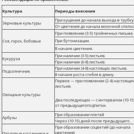
Культура
Периоды внесения
При кущения до начала выхода в трубку
Зерновые культуры
От цветения до начала молочной спелос
При появлении (3-5) тройничных письма.
При бутонизации.
Соя, горох, бобовые
В начале цветения.
При наличии (3-5) листьев.
Кукуруза
При наличии (6-8) листьев.
При наличии (4-8) настоящих листьев.
Подсолнечник
В начале роста стебля в длину.
Первое — при появлении (2-4) настоящи
листьев.
Овощные культуры
Два последующих — с интервалом (10-15
от предыдущегоподпитки.
При образовании плетей
Арбузы
Через (10-15) дней после предыдущего.
При образовании соцветий (до начала
цветения).
Плодовые кустарники и