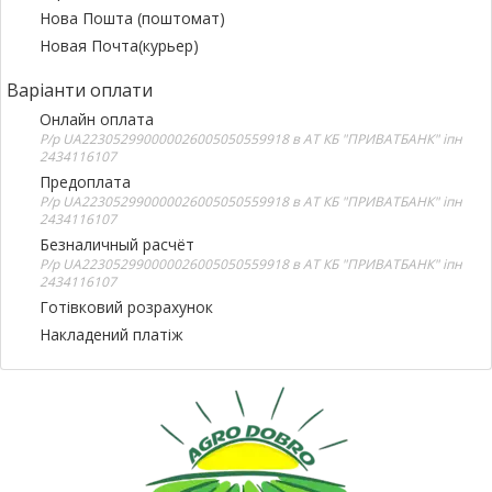
Нова Пошта (поштомат)
Новая Почта(курьер)
Варіанти оплати
Онлайн оплата
Р/р UA223052990000026005050559918 в АТ КБ "ПРИВАТБАНК" іпн
2434116107
Предоплата
Р/р UA223052990000026005050559918 в АТ КБ "ПРИВАТБАНК" іпн
2434116107
Безналичный расчёт
Р/р UA223052990000026005050559918 в АТ КБ "ПРИВАТБАНК" іпн
2434116107
Готівковий розрахунок
Накладений платіж