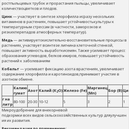
ростпыльцевых трубок и прорастания пыльцы, увеличивает
количествоцветков и плодов.
Цинк
— участвует в синтезе хлорофилла исразу нескольких
витаминов в растениях, повышает устойчивостькультуры к
температурным стрессам (в частности, заморозков и
резкихперепадов атмосферных температур).
Медь
— активируетокислительно-восстановительные процессы в
растениях, участвует всинтезе лигнина клеточной стенкой,
повышает активность выработкисемян. Также усиливает процесс
образования углеводов, белков ижиров, повышает устойчивость
растений к заболеваниям
Кобальт
— усиливает фиксацию азота врастениях, увеличивает
содержание хлорофилла и каротиноидов,принимает участие в
азотном обмене.
Калию
Марганец
Азот
Калий
(К
О)
Железо
(Fe)
Бор
(В)
Ци
2
гумат
(Mn)
г на
80-100
20-30
10-12
5
3
2
1
литр
Микроудобрение
для
внекорневой
подкормки
всех
видов
сельскохозяйственных
культур
дляулучшен
ия их
развития
.
Рекомендации по применению: