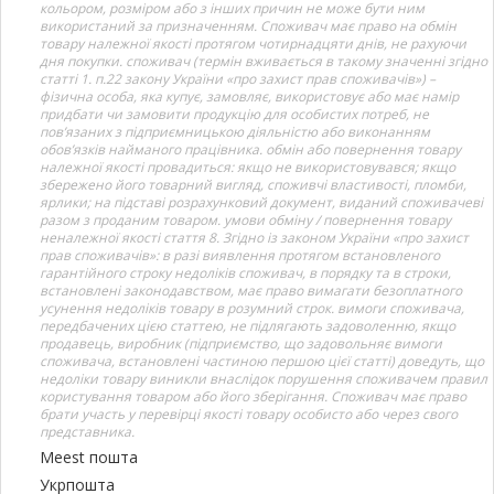
кольором, розміром або з інших причин не може бути ним
використаний за призначенням. Споживач має право на обмін
товару належної якості протягом чотирнадцяти днів, не рахуючи
дня покупки. споживач (термін вживається в такому значенні згідно
статті 1. п.22 закону України «про захист прав споживачів») –
фізична особа, яка купує, замовляє, використовує або має намір
придбати чи замовити продукцію для особистих потреб, не
пов’язаних з підприємницькою діяльністю або виконанням
обов’язків найманого працівника. обмін або повернення товару
належної якості провадиться: якщо не використовувався; якщо
збережено його товарний вигляд, споживчі властивості, пломби,
ярлики; на підставі розрахунковий документ, виданий споживачеві
разом з проданим товаром. умови обміну / повернення товару
неналежної якості стаття 8. Згідно із законом України «про захист
прав споживачів»: в разі виявлення протягом встановленого
гарантійного строку недоліків споживач, в порядку та в строки,
встановлені законодавством, має право вимагати безоплатного
усунення недоліків товару в розумний строк. вимоги споживача,
передбачених цією статтею, не підлягають задоволенню, якщо
продавець, виробник (підприємство, що задовольняє вимоги
споживача, встановлені частиною першою цієї статті) доведуть, що
недоліки товару виникли внаслідок порушення споживачем правил
користування товаром або його зберігання. Споживач має право
брати участь у перевірці якості товару особисто або через свого
представника.
Meest пошта
Укрпошта