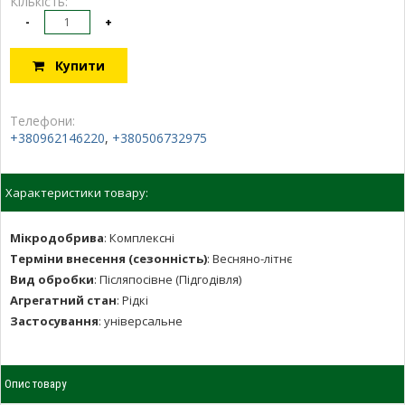
Кількість:
-
+
Купити
Телефони:
+380962146220
,
+380506732975
Характеристики товару:
Мікродобрива
:
Комплексні
Терміни внесення (сезонність)
:
Весняно-літнє
Вид обробки
:
Післяпосівне (Підгодівля)
Агрегатний стан
:
Рідкі
Застосування
:
універсальне
Опис товару