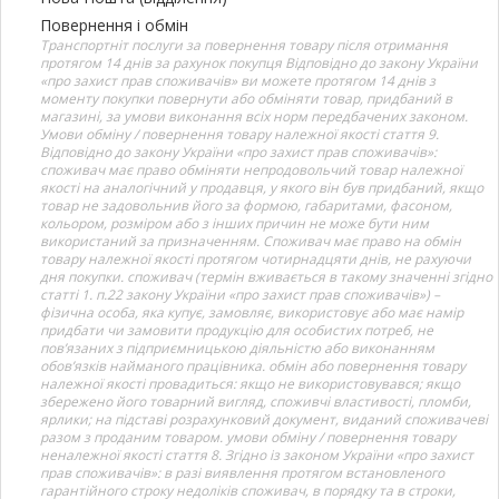
Повернення і обмін
Транспортніт послуги за повернення товару після отримання
протягом 14 днів за рахунок покупця Відповідно до закону України
«про захист прав споживачів» ви можете протягом 14 днів з
моменту покупки повернути або обміняти товар, придбаний в
магазині, за умови виконання всіх норм передбачених законом.
Умови обміну / повернення товару належної якості стаття 9.
Відповідно до закону України «про захист прав споживачів»:
споживач має право обміняти непродовольчий товар належної
якості на аналогічний у продавця, у якого він був придбаний, якщо
товар не задовольнив його за формою, габаритами, фасоном,
кольором, розміром або з інших причин не може бути ним
використаний за призначенням. Споживач має право на обмін
товару належної якості протягом чотирнадцяти днів, не рахуючи
дня покупки. споживач (термін вживається в такому значенні згідно
статті 1. п.22 закону України «про захист прав споживачів») –
фізична особа, яка купує, замовляє, використовує або має намір
придбати чи замовити продукцію для особистих потреб, не
пов’язаних з підприємницькою діяльністю або виконанням
обов’язків найманого працівника. обмін або повернення товару
належної якості провадиться: якщо не використовувався; якщо
збережено його товарний вигляд, споживчі властивості, пломби,
ярлики; на підставі розрахунковий документ, виданий споживачеві
разом з проданим товаром. умови обміну / повернення товару
неналежної якості стаття 8. Згідно із законом України «про захист
прав споживачів»: в разі виявлення протягом встановленого
гарантійного строку недоліків споживач, в порядку та в строки,