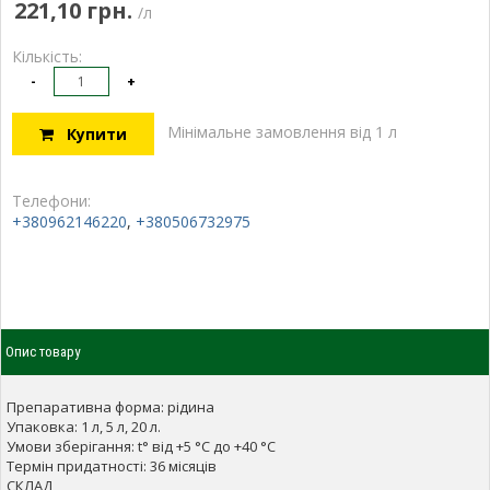
221,10 грн.
/л
Кількість:
-
+
Мінімальне замовлення від 1 л
Купити
Телефони:
+380962146220
,
+380506732975
Опис товару
Препаративна форма: рідина
Упаковка: 1 л, 5 л, 20 л.
Умови зберігання: t° від +5 °С до +40 °С
Термін придатності: 36 місяців
СКЛАД