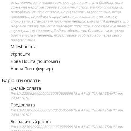
встановлені законодавством, має право вимагати безоплатного
усунення недоліків товару в розумний строк. вимоги споживача,
передбачених цією статтею, не підлягають задоволенню, якщо
продавець, виробник (підприємство, що задовольняє вимоги
споживача, встановлені частиною першою цієї статті) доведуть, що
недоліки товару виникли внаслідок порушення споживачем правил
користування товаром або його зберігання. Споживач має право
брати участь у перевірці якості товару особисто або через свого
представника.
Meest пошта
Укрпошта
Нова Пошта (поштомат)
Новая Почта(курьер)
Варіанти оплати
Онлайн оплата
Р/р UA223052990000026005050559918 в АТ КБ "ПРИВАТБАНК" іпн
2434116107
Предоплата
Р/р UA223052990000026005050559918 в АТ КБ "ПРИВАТБАНК" іпн
2434116107
Безналичный расчёт
Р/р UA223052990000026005050559918 в АТ КБ "ПРИВАТБАНК" іпн