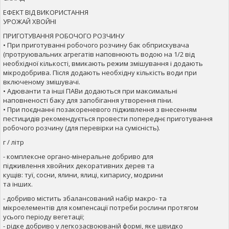
ЕФЕКТ ВІД ВИКОРИСТАННЯ
УРОЖАЙ ХВОЙНІ
ПРИГОТУВАННЯ РОБОЧОГО РОЗЧИНУ
• При приготуванні робочого розчину бак обприскувача
(протруювальних агрегатів наповнюють водою на 1/2 від
необхідної кількості, вмикають режим змішування і додають
мікродобрива. Після додають необхідну кількість води при
включеному змішувачі.
• Адюванти та інші ПАВи додаються при максимальні
наповненості баку для запобігання утворення піни.
• При поєднанні позакореневого підживлення з внесенням
пестицидів рекомендується провести попереднє приготування
робочого розчину (для перевірки на сумісність).
г / літр
- комплексне органо-мінеральне добриво для
підживлення хвойних декоративних дерев та
кущів: туї, сосни, ялини, ялиці, кипарису, модрини
та інших.
- добриво містить збалансований набір макро- та
мікроелементів для компенсації потреби рослини протягом
усього періоду вегетації;
- рідке добриво у легкозасвоюваній формі, яке швидко