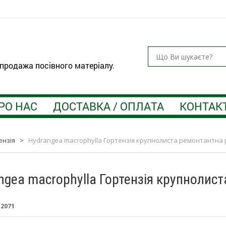
 продажа посівного матеріалу.
РО НАС
ДОСТАВКА / ОПЛАТА
КОНТАК
ензія
>
Hydrangea macrophylla Гортензія крупнолиста ремонтантна 
ngea macrophylla Гортензія крупнолис
:
2071