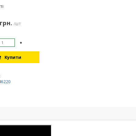
:
ті
 грн.
/шт
+
Купити
:
46220