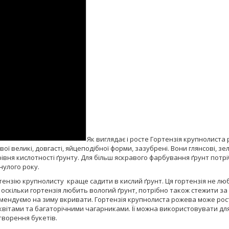
Як виглядає і росте Гортензія крупнолист
 великі, довгасті, яйцеподібної форми, зазубрені. Вони глянсові, зеле
д рівня кислотності ґрунту. Для більш яскравого фарбування ґрунт пот
нулого року.
ортензію крупнолисту краще садити в кислий ґрунт. Ця гортензія не л
оскільки гортензія любить вологий ґрунт, потрібно також стежити за
омендуємо на зиму вкривати. Гортензія крупнолиста рожева може рости
вітами та багаторічними чагарниками. Її можна використовувати для 
творення букетів.