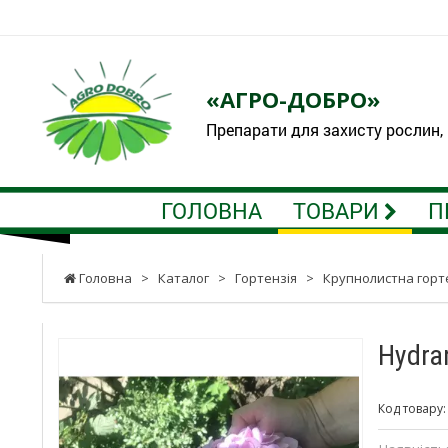
«АГРО-ДОБРО»
Препарати для захисту рослин,
ГОЛОВНА
ТОВАРИ
П
Головна
>
Каталог
>
Гортензія
>
Крупнолистна горт
Hydra
Код товару