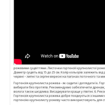
рожевими суцвіттями. Листочки гортензії крупнолистої рожевої
Діаметр суцвіть від 15 до 25 см. Колір кольорів залежить ві
червні – липні та серпні-вересні на пагонах поточного та ми
Гортензія крупнолиста рожева - як садити і доглядати їх. Г
вибирати без протягів. Рекомендуємо забезпечити дренаж, 
волога також шкідлива. Висаджувати краще у півтіні. 6. Рек
Гортензія крупнолиста рожева добре поєднується з іншими к
гортензію крупнолисту рожеву часто використовують для с