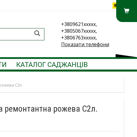
Вхід
+3809621xxxxx,
+3805067xxxxx,
+3806763xxxxx,
Показати телефони
ТИ
КАТАЛОГ САДЖАНЦІВ
рожева С2л.
та ремонтантна рожева С2л.