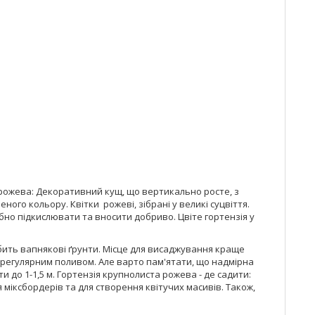
а рожева: Декоративний кущ, що вертикально росте, з
ного кольору. Квітки рожеві, зібрані у великі суцвіття.
рібно підкислювати та вносити добриво. Цвіте гортензія у
юбить вапнякові ґрунти. Місце для висаджування краще
 регулярним поливом. Але варто пам'ятати, що надмірна
 до 1-1,5 м. Гортензія крупнолиста рожева - де садити:
міксбордерів та для створення квітучих масивів. Також,