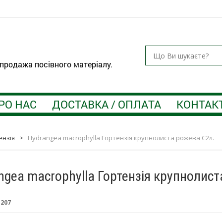
 продажа посівного матеріалу.
РО НАС
ДОСТАВКА / ОПЛАТА
КОНТАК
ензія
>
Hydrangea macrophylla Гортензія крупнолиста рожева С2л.
ngea macrophylla Гортензія крупнолист
:
207