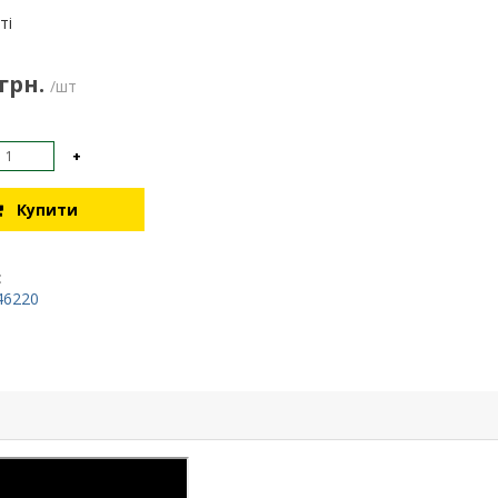
:
ті
 грн.
/шт
+
Купити
:
46220