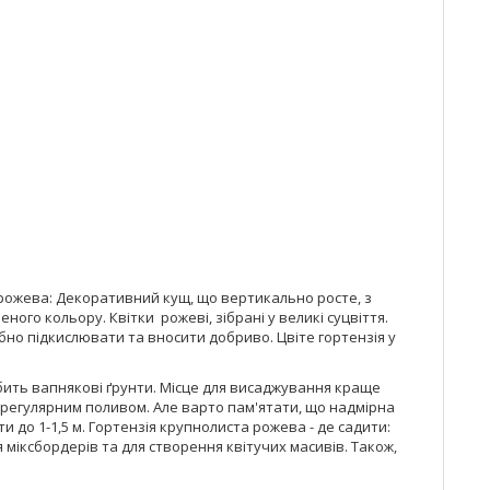
а рожева: Декоративний кущ, що вертикально росте, з
ного кольору. Квітки рожеві, зібрані у великі суцвіття.
рібно підкислювати та вносити добриво. Цвіте гортензія у
юбить вапнякові ґрунти. Місце для висаджування краще
 регулярним поливом. Але варто пам'ятати, що надмірна
 до 1-1,5 м. Гортензія крупнолиста рожева - де садити:
міксбордерів та для створення квітучих масивів. Також,