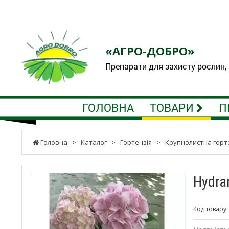
«АГРО-ДОБРО»
Препарати для захисту рослин,
ГОЛОВНА
ТОВАРИ
П
Головна
>
Каталог
>
Гортензія
>
Крупнолистна горт
Hydra
Код товару