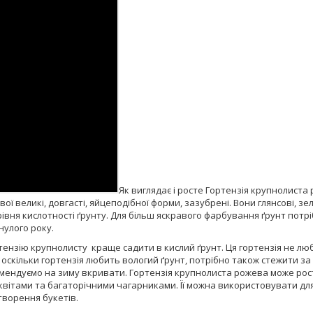
Як виглядає і росте Гортензія крупнолист
 великі, довгасті, яйцеподібної форми, зазубрені. Вони глянсові, зеле
д рівня кислотності ґрунту. Для більш яскравого фарбування ґрунт пот
нулого року.
ортензію крупнолисту краще садити в кислий ґрунт. Ця гортензія не л
оскільки гортензія любить вологий ґрунт, потрібно також стежити за
омендуємо на зиму вкривати. Гортензія крупнолиста рожева може рости
вітами та багаторічними чагарниками. Її можна використовувати для 
творення букетів.