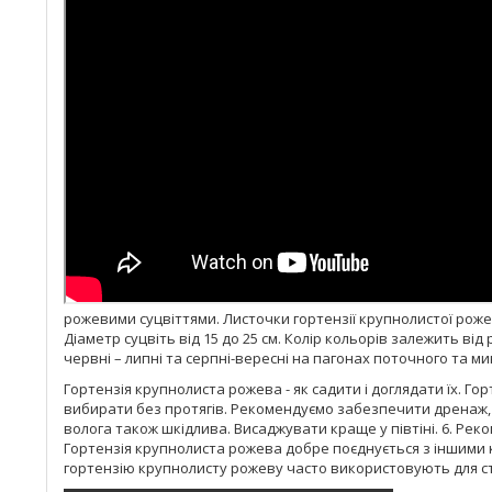
рожевими суцвіттями. Листочки гортензії крупнолистої рожевої
Діаметр суцвіть від 15 до 25 см. Колір кольорів залежить ві
червні – липні та серпні-вересні на пагонах поточного та ми
Гортензія крупнолиста рожева - як садити і доглядати їх. Г
вибирати без протягів. Рекомендуємо забезпечити дренаж, 
волога також шкідлива. Висаджувати краще у півтіні. 6. Рек
Гортензія крупнолиста рожева добре поєднується з іншими к
гортензію крупнолисту рожеву часто використовують для с