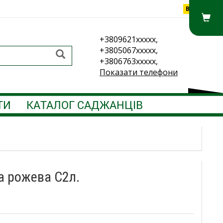
Вхід
+3809621xxxxx,
+3805067xxxxx,
+3806763xxxxx,
Показати телефони
ТИ
КАТАЛОГ САДЖАНЦІВ
а рожева С2л.