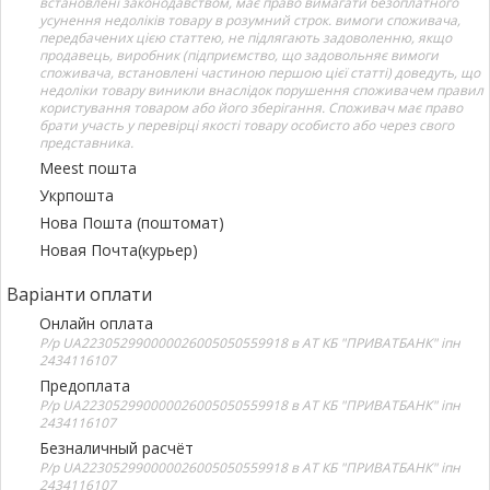
встановлені законодавством, має право вимагати безоплатного
усунення недоліків товару в розумний строк. вимоги споживача,
передбачених цією статтею, не підлягають задоволенню, якщо
продавець, виробник (підприємство, що задовольняє вимоги
споживача, встановлені частиною першою цієї статті) доведуть, що
недоліки товару виникли внаслідок порушення споживачем правил
користування товаром або його зберігання. Споживач має право
брати участь у перевірці якості товару особисто або через свого
представника.
Meest пошта
Укрпошта
Нова Пошта (поштомат)
Новая Почта(курьер)
Варіанти оплати
Онлайн оплата
Р/р UA223052990000026005050559918 в АТ КБ "ПРИВАТБАНК" іпн
2434116107
Предоплата
Р/р UA223052990000026005050559918 в АТ КБ "ПРИВАТБАНК" іпн
2434116107
Безналичный расчёт
Р/р UA223052990000026005050559918 в АТ КБ "ПРИВАТБАНК" іпн
2434116107