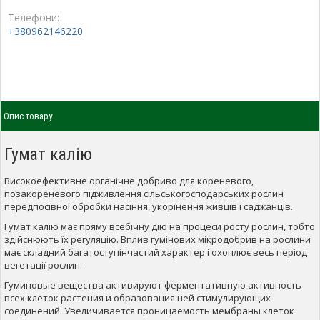
Телефони:
+380962146220
Опис товару
Гумат калію
Високоефективне органічне добриво для кореневого,
позакореневого підживлення сільськогосподарських рослин
передпосівної обробки насіння, укорінення живців і саджанців.
Гумат калію має пряму всебічну дію на процеси росту рослин, тобто
здійснюють їх регуляцію. Вплив гумінових мікродобрив на рослини
має складний багатоступінчастий характер і охоплює весь період
вегетації рослин.
Гуминовые вещества активируют ферментативную активность
всех клеток растения и образования ней стимулирующих
соединений. Увеличивается проницаемость мембраны клеток