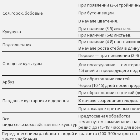
При появлении
(3-5)
тройничн
При
бутонизации
.
Соя, горох
,
бобовые
В начале
цветения.
При наличии
(3-5)
листьев.
Кукуруза
При наличии
(
6-8)
листьев.
При наличии
(4-8
)
настоящих
л
Подсолнечник
В начале
роста
стебля
в длину
Первое —
при появлении
(
2-4)
Овощные
культуры
Два
последующих —
с
интерв
15)
дней
от
предыдущего
подп
При
образовании
плетей.
Арбуз
Через (
10-15)
дней
после
пред
При
образовании
соцветий
(д
В начале
созревания
плодов.
Плодовые
кустарники и деревья
При
закладке
цветочных
поче
Предпосевная
обработка
Все
семян
путем
замачивания
на
виды
сельскохозяйственных
культур
редис
) до
(15-18
)
часов для
все
Перед внесением разбавить водой из расчета (100- 300) литров на
1 литр удобрения.