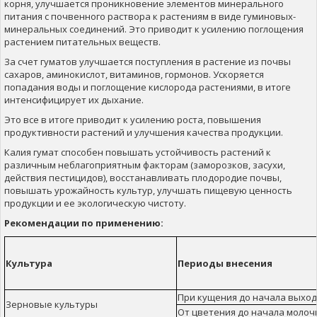
корня, улучшается проникновение элементов минерального
питания с почвенного раствора к растениям в виде гуминовых-
минеральных соединений. Это приводит к усилению поглощения
растением питательных веществ.
За счет гуматов улучшается поступления в растение из почвы
сахаров, аминокислот, витаминов, гормонов. Ускоряется
попадания воды и поглощение кислорода растениями, в итоге
интенсифицирует их дыхание.
Это все в итоге приводит к усилению роста, повышения
продуктивности растений и улучшения качества продукции.
Калия гумат способен повышать устойчивость растений к
различным неблагоприятным факторам (заморозков, засухи,
действия пестицидов), восстанавливать плодородие почвы,
повышать урожайность культур, улучшать пищевую ценность
продукции и ее экологическую чистоту.
Рекомендации
по применению:
Культура
Периоды
внесения
При
кущения до
начала
выход
Зерновые
культуры
От
цветения до начала
молоч