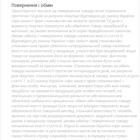
Повернення і обмін
Транспортніт послуги за повернення товару після отримання
протягом 14 днів за рахунок покупця Відповідно до закону України
«про захист прав споживачів» ви можете протягом 14 днів з
моменту покупки повернути або обміняти товар, придбаний в
магазині, за умови виконання всіх норм передбачених законом.
Умови обміну / повернення товару належної якості стаття 9.
Відповідно до закону України «про захист прав споживачів»:
споживач має право обміняти непродовольчий товар належної
якості на аналогічний у продавця, у якого він був придбаний, якщо
товар не задовольнив його за формою, габаритами, фасоном,
кольором, розміром або з інших причин не може бути ним
використаний за призначенням. Споживач має право на обмін
товару належної якості протягом чотирнадцяти днів, не рахуючи
дня покупки. споживач (термін вживається в такому значенні згідно
статті 1. п.22 закону України «про захист прав споживачів») –
фізична особа, яка купує, замовляє, використовує або має намір
придбати чи замовити продукцію для особистих потреб, не
пов’язаних з підприємницькою діяльністю або виконанням
обов’язків найманого працівника. обмін або повернення товару
належної якості провадиться: якщо не використовувався; якщо
збережено його товарний вигляд, споживчі властивості, пломби,
ярлики; на підставі розрахунковий документ, виданий споживачеві
разом з проданим товаром. умови обміну / повернення товару
неналежної якості стаття 8. Згідно із законом України «про захист
прав споживачів»: в разі виявлення протягом встановленого
гарантійного строку недоліків споживач, в порядку та в строки,